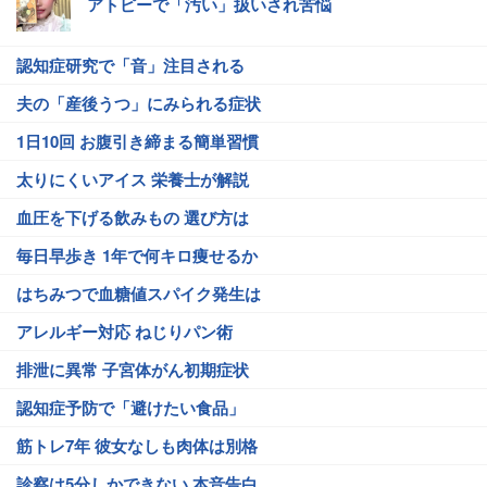
アトピーで「汚い」扱いされ苦悩
認知症研究で「音」注目される
夫の「産後うつ」にみられる症状
1日10回 お腹引き締まる簡単習慣
太りにくいアイス 栄養士が解説
血圧を下げる飲みもの 選び方は
毎日早歩き 1年で何キロ痩せるか
はちみつで血糖値スパイク発生は
アレルギー対応 ねじりパン術
排泄に異常 子宮体がん初期症状
認知症予防で「避けたい食品」
筋トレ7年 彼女なしも肉体は別格
診察は5分しかできない 本音告白