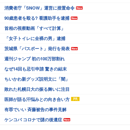
消費者庁「SNOW」運営に措置命令
90歳患者を殴る? 看護助手を逮捕
首相の視察動画「すべて計算」
「女子トイレに全裸の男」逮捕
茨城県「パスポート」発行を発表
週刊ジャンプ 初の100万部割れ
なぜ14回も忌引申請 驚きの結末
ちいかわ新グッズ説明文に「闇」
敗れた札幌日大の振る舞いに注目
医師が語る汗悩みとの向き合い方
有罪でいい 斉藤被告の事件見解
ケンコバ コロナで謎の後遺症