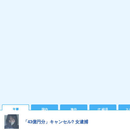
主要
国内
海外
IT 経済
ス
「43億円分」キャンセル? 女逮捕