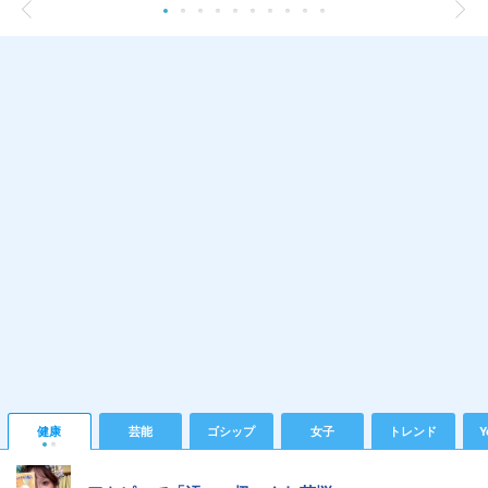
健康
芸能
ゴシップ
女子
トレンド
Y