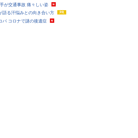
選手が交通事故 痛々しい姿
が語る汗悩みとの向き合い方
コバ コロナで謎の後遺症