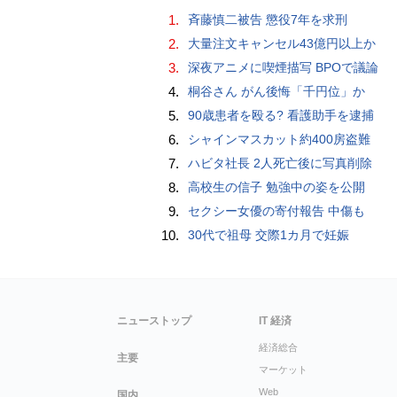
1.
斉藤慎二被告 懲役7年を求刑
2.
大量注文キャンセル43億円以上か
3.
深夜アニメに喫煙描写 BPOで議論
4.
桐谷さん がん後悔「千円位」か
5.
90歳患者を殴る? 看護助手を逮捕
6.
シャインマスカット約400房盗難
7.
ハビタ社長 2人死亡後に写真削除
8.
高校生の信子 勉強中の姿を公開
9.
セクシー女優の寄付報告 中傷も
10.
30代で祖母 交際1カ月で妊娠
ニューストップ
IT 経済
経済総合
主要
マーケット
Web
国内