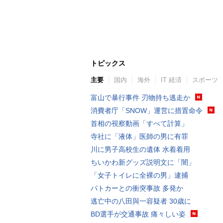
トピックス
主要
国内
海外
IT 経済
スポーツ
富山で暴行事件 刃物持ち逃走か
消費者庁「SNOW」運営に措置命令
首相の視察動画「すべて計算」
寺社に「液体」医師の男に有罪
川に男子高校生の遺体 水着着用
ちいかわ新グッズ説明文に「闇」
「女子トイレに全裸の男」逮捕
パトカーとの衝突事故 多発か
逃亡中の八田與一容疑者 30歳に
BD選手が交通事故 痛々しい姿