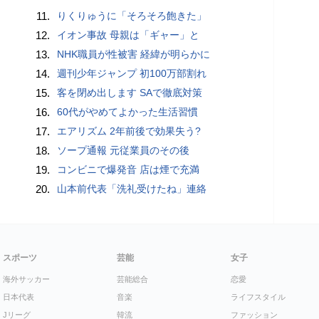
11.
りくりゅうに「そろそろ飽きた」
12.
イオン事故 母親は「ギャー」と
13.
NHK職員が性被害 経緯が明らかに
14.
週刊少年ジャンプ 初100万部割れ
15.
客を閉め出します SAで徹底対策
16.
60代がやめてよかった生活習慣
17.
エアリズム 2年前後で効果失う?
18.
ソープ通報 元従業員のその後
19.
コンビニで爆発音 店は煙で充満
20.
山本前代表「洗礼受けたね」連絡
スポーツ
芸能
女子
海外サッカー
芸能総合
恋愛
日本代表
音楽
ライフスタイル
Jリーグ
韓流
ファッション