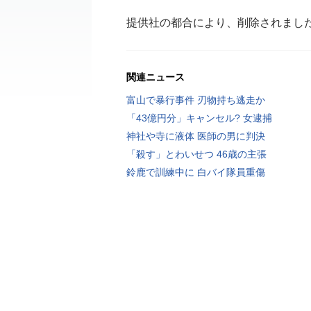
提供社の都合により、削除されまし
関連ニュース
富山で暴行事件 刃物持ち逃走か
「43億円分」キャンセル? 女逮捕
神社や寺に液体 医師の男に判決
「殺す」とわいせつ 46歳の主張
鈴鹿で訓練中に 白バイ隊員重傷