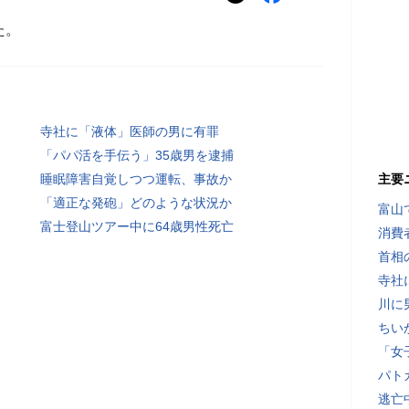
た。
寺社に「液体」医師の男に有罪
「パパ活を手伝う」35歳男を逮捕
睡眠障害自覚しつつ運転、事故か
主要
「適正な発砲」どのような状況か
富山
富士登山ツアー中に64歳男性死亡
消費
首相
寺社
川に
ちい
「女
パト
逃亡