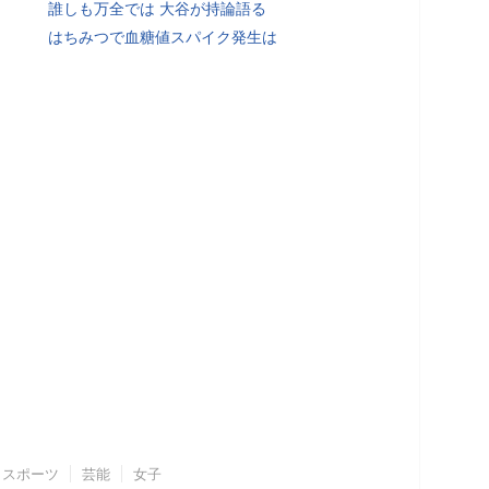
誰しも万全では 大谷が持論語る
はちみつで血糖値スパイク発生は
スポーツ
芸能
女子