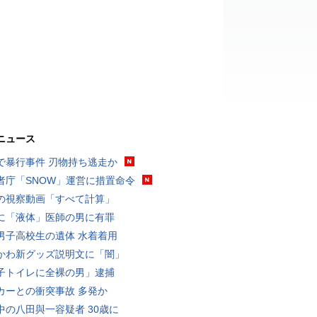
ニュース
で暴行事件 刃物持ち逃走か
者庁「SNOW」運営に措置命令
の視察動画「すべて計算」
に「液体」医師の男に有罪
男子高校生の遺体 水着着用
かわ新グッズ説明文に「闇」
子トイレに全裸の男」逮捕
カーとの衝突事故 多発か
中の八田與一容疑者 30歳に