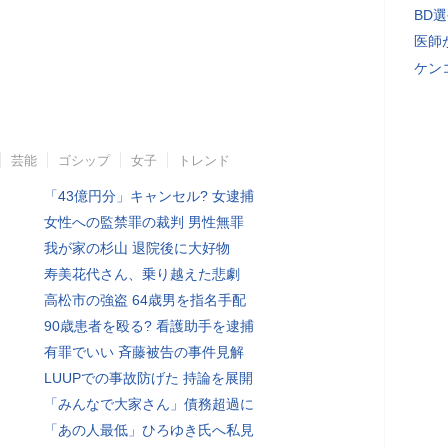
BD
医師
ケン
芸能
ゴシップ
女子
トレンド
「43億円分」キャンセル? 女逮捕
女性への監禁罪の裁判 男性無罪
我が家の杉山 退院後に大好物
寿美花代さん、乗り越えた悲劇
高松市の強盗 64歳男を指名手配
90歳患者を殴る? 看護助手を逮捕
有罪でいい 斉藤被告の事件見解
LUUPでの事故防げた 持論を展開
「みんなで大家さん」債務超過に
「あの人最低」ひろゆき氏へ私見