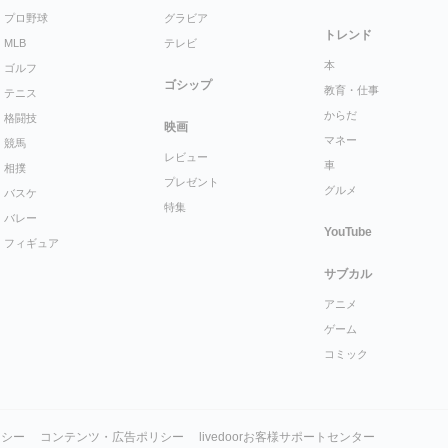
プロ野球
グラビア
トレンド
MLB
テレビ
本
ゴルフ
ゴシップ
教育・仕事
テニス
からだ
格闘技
映画
マネー
競馬
レビュー
車
相撲
プレゼント
グルメ
バスケ
特集
バレー
YouTube
フィギュア
サブカル
アニメ
ゲーム
コミック
リシー
コンテンツ・広告ポリシー
livedoorお客様サポートセンター