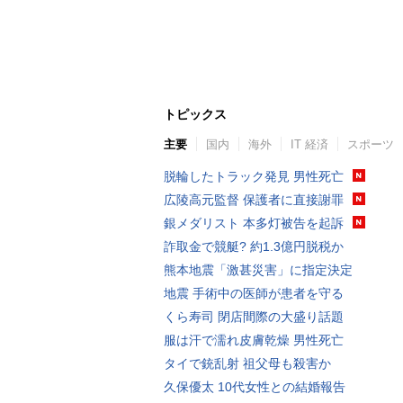
トピックス
主要
国内
海外
IT 経済
スポーツ
脱輪したトラック発見 男性死亡
広陵高元監督 保護者に直接謝罪
銀メダリスト 本多灯被告を起訴
詐取金で競艇? 約1.3億円脱税か
熊本地震「激甚災害」に指定決定
地震 手術中の医師が患者を守る
くら寿司 閉店間際の大盛り話題
服は汗で濡れ皮膚乾燥 男性死亡
タイで銃乱射 祖父母も殺害か
久保優太 10代女性との結婚報告