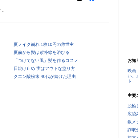
た。
夏メイク崩れ 1枚10円の救世主
夏前から髪は紫外線を浴びる
「つけてない風」髪を作るコスメ
お知
日焼け止め 実はアウトな塗り方
映画
い。
クエン酸粉末 40代が続けた理由
ト！
主要
脱輪
広陵
銀メ
詐取
熊本