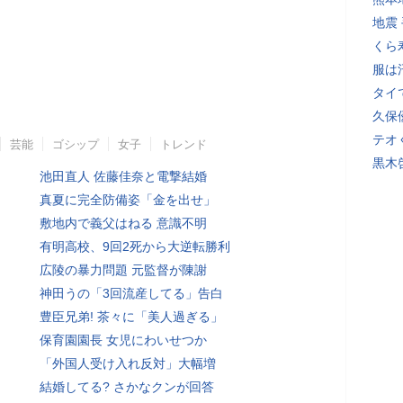
地震
くら
服は
タイ
久保
テオ
芸能
ゴシップ
女子
トレンド
黒木
池田直人 佐藤佳奈と電撃結婚
真夏に完全防備姿「金を出せ」
敷地内で義父はねる 意識不明
有明高校、9回2死から大逆転勝利
広陵の暴力問題 元監督が陳謝
神田うの「3回流産してる」告白
豊臣兄弟! 茶々に「美人過ぎる」
保育園園長 女児にわいせつか
「外国人受け入れ反対」大幅増
結婚してる? さかなクンが回答