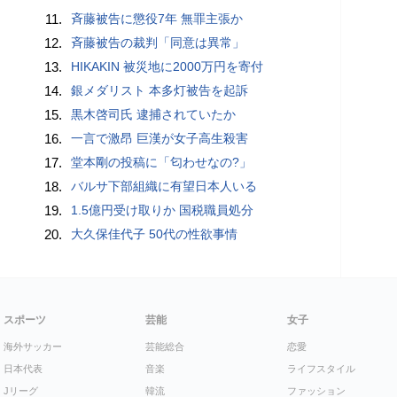
11.
斉藤被告に懲役7年 無罪主張か
12.
斉藤被告の裁判「同意は異常」
13.
HIKAKIN 被災地に2000万円を寄付
14.
銀メダリスト 本多灯被告を起訴
15.
黒木啓司氏 逮捕されていたか
16.
一言で激昂 巨漢が女子高生殺害
17.
堂本剛の投稿に「匂わせなの?」
18.
バルサ下部組織に有望日本人いる
19.
1.5億円受け取りか 国税職員処分
20.
大久保佳代子 50代の性欲事情
スポーツ
芸能
女子
海外サッカー
芸能総合
恋愛
日本代表
音楽
ライフスタイル
Jリーグ
韓流
ファッション