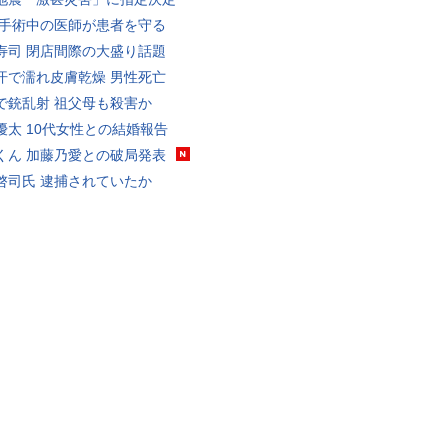
 手術中の医師が患者を守る
寿司 閉店間際の大盛り話題
汗で濡れ皮膚乾燥 男性死亡
で銃乱射 祖父母も殺害か
優太 10代女性との結婚報告
くん 加藤乃愛との破局発表
啓司氏 逮捕されていたか