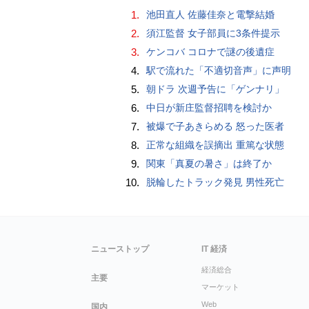
1.
池田直人 佐藤佳奈と電撃結婚
2.
須江監督 女子部員に3条件提示
3.
ケンコバ コロナで謎の後遺症
4.
駅で流れた「不適切音声」に声明
5.
朝ドラ 次週予告に「ゲンナリ」
6.
中日が新庄監督招聘を検討か
7.
被爆で子あきらめる 怒った医者
8.
正常な組織を誤摘出 重篤な状態
9.
関東「真夏の暑さ」は終了か
10.
脱輪したトラック発見 男性死亡
ニューストップ
IT 経済
経済総合
主要
マーケット
Web
国内