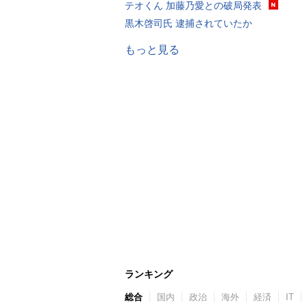
テオくん 加藤乃愛との破局発表
黒木啓司氏 逮捕されていたか
もっと見る
ランキング
総合
国内
政治
海外
経済
IT