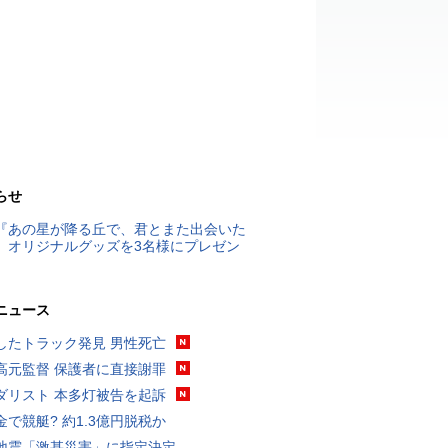
らせ
『あの星が降る丘で、君とまた出会いた
』オリジナルグッズを3名様にプレゼン
ニュース
したトラック発見 男性死亡
高元監督 保護者に直接謝罪
ダリスト 本多灯被告を起訴
金で競艇? 約1.3億円脱税か
地震「激甚災害」に指定決定