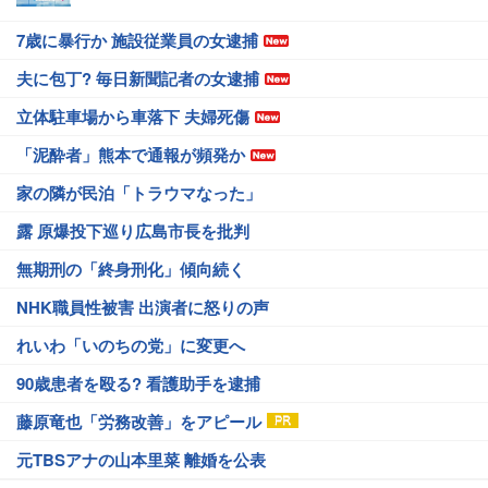
7歳に暴行か 施設従業員の女逮捕
夫に包丁? 毎日新聞記者の女逮捕
立体駐車場から車落下 夫婦死傷
「泥酔者」熊本で通報が頻発か
家の隣が民泊「トラウマなった」
露 原爆投下巡り広島市長を批判
無期刑の「終身刑化」傾向続く
NHK職員性被害 出演者に怒りの声
れいわ「いのちの党」に変更へ
90歳患者を殴る? 看護助手を逮捕
藤原竜也「労務改善」をアピール
元TBSアナの山本里菜 離婚を公表