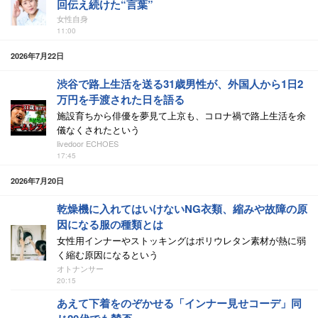
回伝え続けた“言葉”
女性自身
11:00
2026年7月22日
渋谷で路上生活を送る31歳男性が、外国人から1日2
万円を手渡された日を語る
施設育ちから俳優を夢見て上京も、コロナ禍で路上生活を余
儀なくされたという
livedoor ECHOES
17:45
2026年7月20日
乾燥機に入れてはいけないNG衣類、縮みや故障の原
因になる服の種類とは
女性用インナーやストッキングはポリウレタン素材が熱に弱
く縮む原因になるという
オトナンサー
20:15
あえて下着をのぞかせる「インナー見せコーデ」同