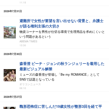
11:15
2026年7月31日
避難所で女性が要望を言い出せない背景と、弁護士
が語る権利主張の大切さ
物資コーナーを男性が仕切る環境で生理用品を求めにくいと
いう問題があるという
ABEMA TIMES
13:30
2026年7月30日
森香澄 ピーチ・ジョンの秋ランジェリーを着用した
最新ビジュアル解禁
ミューズの森香澄が登場し「Be my ROMANCE」として
SNSで話題となっている
オリコンニュース
06:10
2026年7月27日
醜形恐怖症に苦しんだ19歳女性が整形3回を経て平