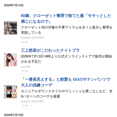
2026年7月14日
60歳、クローゼット整理で捨てた服「モサッとした
感じになるので」
クローゼット内の洋服や不要アイテムを次々と処分し整理を
実践している
livedoor ECHOES
20:30
三上悠亜がこだわったナイトブラ
2026年7月13日18時より公式オンラインストアで販売が開始
される予定だ
cocotte
14:00
「一番高見えする」と絶賛も GUのサテンパンツで
大人の洗練コーデ
カジュアルダウンスタイルやマニッシュな着こなしなど、全
6パターンのコーデも披露
livedoor ECHOES
10:00
2026年7月13日