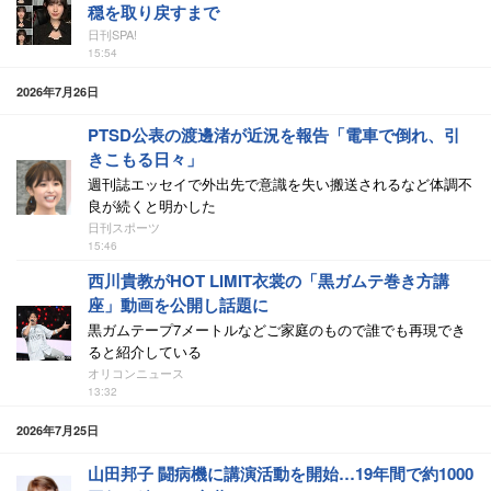
穏を取り戻すまで
日刊SPA!
15:54
2026年7月26日
PTSD公表の渡邊渚が近況を報告「電車で倒れ、引
きこもる日々」
週刊誌エッセイで外出先で意識を失い搬送されるなど体調不
良が続くと明かした
日刊スポーツ
15:46
西川貴教がHOT LIMIT衣裳の「黒ガムテ巻き方講
座」動画を公開し話題に
黒ガムテープ7メートルなどご家庭のもので誰でも再現でき
ると紹介している
オリコンニュース
13:32
2026年7月25日
山田邦子 闘病機に講演活動を開始…19年間で約1000