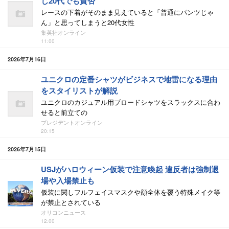
じ20代でも賛否
レースの下着がそのまま見えていると「普通にパンツじゃ
ん」と思ってしまうと20代女性
集英社オンライン
11:00
2026年7月16日
ユニクロの定番シャツがビジネスで地雷になる理由
をスタイリストが解説
ユニクロのカジュアル用ブロードシャツをスラックスに合わ
せると前立ての
プレジデントオンライン
20:15
2026年7月15日
USJがハロウィーン仮装で注意喚起 違反者は強制退
場や入場禁止も
仮装に関しフルフェイスマスクや顔全体を覆う特殊メイク等
が禁止とされている
オリコンニュース
12:00