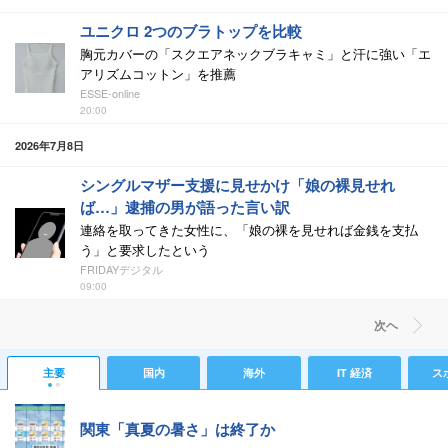
ユニクロ 2つのブラトップを比較
胸元カバーの「スクエアネックブラキャミ」と汗に強い「エ
アリズムコットン」を推薦
ESSE-online
20:00
2026年7月8日
シングルマザー支援に見せかけ「娘の裸見せれ
ば…」逮捕の男が語った言い訳
連絡を取ってきた女性に、「娘の裸を見せれば金銭を支払
う」と要求したという
FRIDAYデジタル
09:00
次ヘ
主要
国内
海外
IT 経済
ス
関東「真夏の暑さ」は終了か