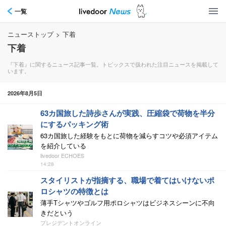
一覧
ニューストップ
>
下着
下着
『下着』に関するニュース記事一覧。トピックスで扱われた注目ニュースを掲載して
います。
2026年8月5日
63カ国旅した詩歩さんが実践、圧縮袋で荷物を半分
にするパッキング術
63カ国旅した経験をもとに荷物を減らすコツや必須アイテム
を紹介している
livedoor ECHOES
14:28
スタイリストが指摘する、職場で着てはいけないポ
ロシャツの特徴とは
薄手Tシャツやゴルフ用ポロシャツはビジネスシーンに不向
きだという
プレジデントオンライン