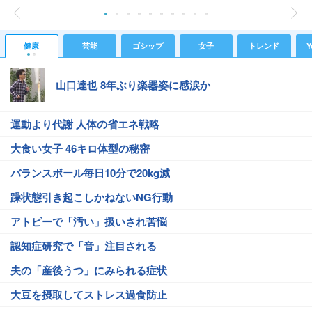
健康
芸能
ゴシップ
女子
トレンド
Y
山口達也 8年ぶり楽器姿に感涙か
運動より代謝 人体の省エネ戦略
大食い女子 46キロ体型の秘密
バランスボール毎日10分で20kg減
躁状態引き起こしかねないNG行動
アトピーで「汚い」扱いされ苦悩
認知症研究で「音」注目される
夫の「産後うつ」にみられる症状
大豆を摂取してストレス過食防止