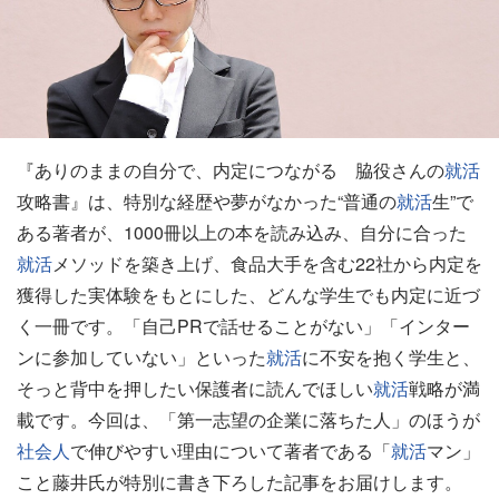
『ありのままの自分で、内定につながる 脇役さんの
就活
攻略書』は、特別な経歴や夢がなかった“普通の
就活
生”で
ある著者が、1000冊以上の本を読み込み、自分に合った
就活
メソッドを築き上げ、食品大手を含む22社から内定を
獲得した実体験をもとにした、どんな学生でも内定に近づ
く一冊です。「自己PRで話せることがない」「インター
ンに参加していない」といった
就活
に不安を抱く学生と、
そっと背中を押したい保護者に読んでほしい
就活
戦略が満
載です。今回は、「第一志望の企業に落ちた人」のほうが
社会人
で伸びやすい理由について著者である「
就活
マン」
こと藤井氏が特別に書き下ろした記事をお届けします。