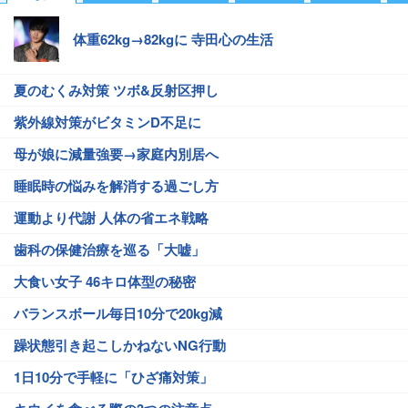
体重62kg→82kgに 寺田心の生活
夏のむくみ対策 ツボ&反射区押し
紫外線対策がビタミンD不足に
母が娘に減量強要→家庭内別居へ
睡眠時の悩みを解消する過ごし方
運動より代謝 人体の省エネ戦略
歯科の保健治療を巡る「大嘘」
大食い女子 46キロ体型の秘密
バランスボール毎日10分で20kg減
躁状態引き起こしかねないNG行動
1日10分で手軽に「ひざ痛対策」