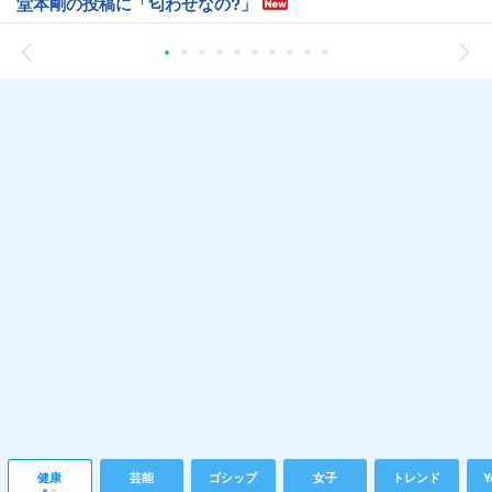
堂本剛の投稿に「匂わせなの?」
健康
芸能
ゴシップ
女子
トレンド
Y