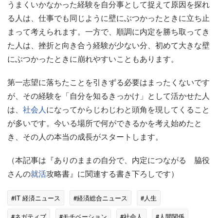
うまくいかなかった経験を自分事として捉えて原因を探れ
る人は、仕事でも同じように壁にぶつかったときに立ち止
まって考えられます。一方で、順調に内定を勝ち取ってき
た人は、挫折と向き合う経験が少ない分、初めて大きな壁
にぶつかったときに崩れやすいこともあります。
第一志望に落ちたことを引きずる必要はまったくないです
が、その経験を「自分を知るきっかけ」として活かせた人
は、
社会人
になってからじわじわと頭角を現してくること
が多いです。今いる場所で何ができるかを考え始めたと
き、その人の本当の成長がスタートします。
（本記事は『ありのままの自分で、内定につながる 脇役
さんの
就活
攻略書』に関連する書き下ろしです）
#IT 経済ニュース
#経済総合ニュース
#人生
#ネガティブ
#モチベーション
#社会人
#人間関係