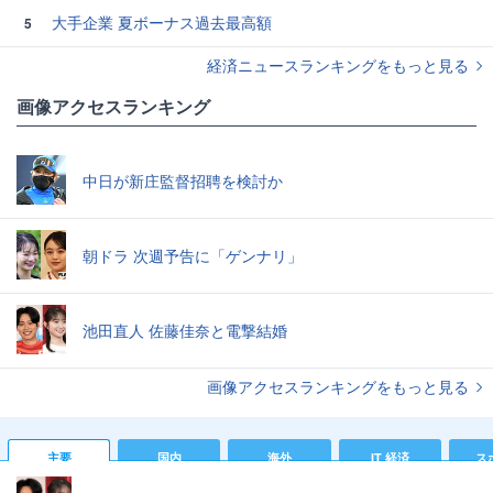
大手企業 夏ボーナス過去最高額
5
経済ニュースランキングをもっと見る
画像アクセスランキング
中日が新庄監督招聘を検討か
朝ドラ 次週予告に「ゲンナリ」
池田直人 佐藤佳奈と電撃結婚
画像アクセスランキングをもっと見る
主要
国内
海外
IT 経済
ス