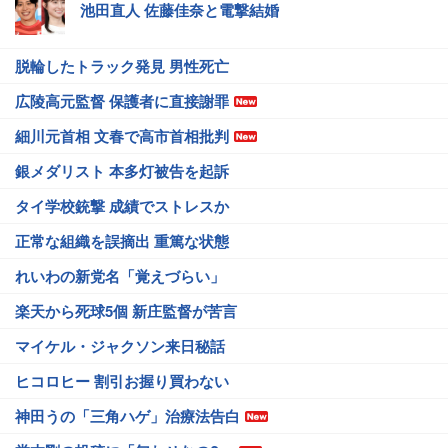
池田直人 佐藤佳奈と電撃結婚
脱輪したトラック発見 男性死亡
広陵高元監督 保護者に直接謝罪
細川元首相 文春で高市首相批判
銀メダリスト 本多灯被告を起訴
タイ学校銃撃 成績でストレスか
正常な組織を誤摘出 重篤な状態
れいわの新党名「覚えづらい」
楽天から死球5個 新庄監督が苦言
マイケル・ジャクソン来日秘話
ヒコロヒー 割引お握り買わない
神田うの「三角ハゲ」治療法告白