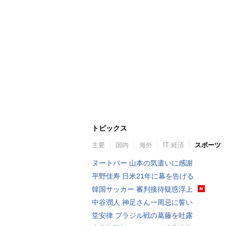
トピックス
主要
国内
海外
IT 経済
スポーツ
ヌートバー 山本の気遣いに感謝
平野佳寿 日米21年に幕を告げる
韓国サッカー 審判接待疑惑浮上
中谷潤人 神足さん一周忌に誓い
堂安律 ブラジル戦の葛藤を吐露