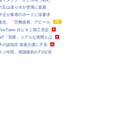
の五山送り火が苦境に直面
中正が客席のボードに珍要求
竜也、「労務改善」アピール
ouTuber 白ビキニ加工否定
VANT「別班」リアルな実態とは
子の認知症 老老介護に不安
ラジ中田、帰国後初のTV出演