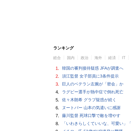
ランキング
総合
国内
政治
海外
経済
IT
1.
韓国の審判接待疑惑 JFAが調査へ
2.
須江監督 女子部員に3条件提示
3.
巨人のベテラン左腕が「密会」か
4.
ラグビー選手が熱中症で倒れ死亡
5.
佐々木朗希 グラブ疑惑が続く
6.
ヌートバー 山本の気遣いに感謝
7.
藤川監督 死球口撃で敵を増やす
8.
「いわきらしくていいな、可愛い」「斬新」初出場初勝利の東日本国際大昌平、アルプス彩ったフラダンス部の応援に反響 部員は感無量「夢を見て