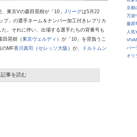
京都
、東京Vの森田晃樹が「10」
Jリーグ
は5月22
万波
カップ」の選手ネーム＆ナンバー加工付きレプリカ
藤原
した。それに伴い、出場する選手たちの背番号も
人気Y
F森田晃樹（
東京ヴェルディ
）が「10」を背負うこ
VI
パー
表のMF
香川真司
（
セレッソ大阪
）が、
ドルトムン
オリ
記事を読む