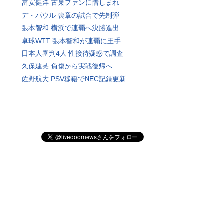
冨安健洋 古巣ファンに惜しまれ
デ・パウル 喪章の試合で先制弾
張本智和 横浜で連覇へ決勝進出
卓球WTT 張本智和が連覇に王手
日本人審判4人 性接待疑惑で調査
久保建英 負傷から実戦復帰へ
佐野航大 PSV移籍でNEC記録更新