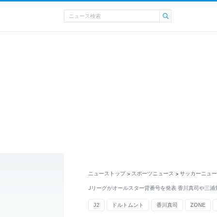
ニューストップ
スポーツニュース
サッカーニュー
>
>
Jリーグがオールスター背番号を発表 香川真司や三浦
J2
ドルトムント
香川真司
ZONE