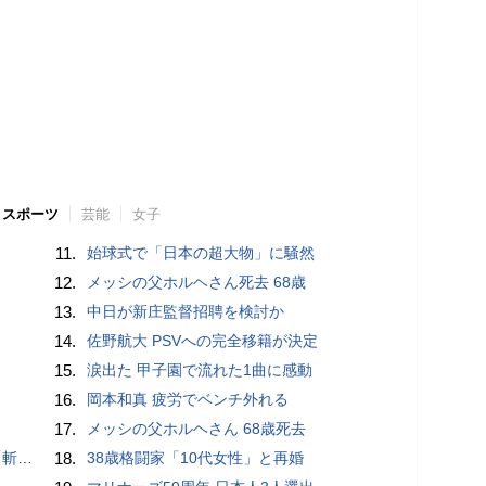
スポーツ
芸能
女子
11.
始球式で「日本の超大物」に騒然
12.
メッシの父ホルヘさん死去 68歳
13.
中日が新庄監督招聘を検討か
14.
佐野航大 PSVへの完全移籍が決定
15.
涙出た 甲子園で流れた1曲に感動
16.
岡本和真 疲労でベンチ外れる
17.
メッシの父ホルヘさん 68歳死去
いるよう」
18.
38歳格闘家「10代女性」と再婚