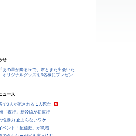
らせ
『あの星が降る丘で、君とまた出会いた
』オリジナルグッズを3名様にプレゼン
ニュース
浴で3人が流される 1人死亡
東海「夜行」新幹線が初運行
の性暴力 止まらないワケ
イベント「配信派」が急増
道でタクシーがビル突っ込む