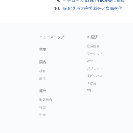
9.
イチロー氏 52歳でHR連発に驚嘆
10.
板倉滉 涙の主将就任と負傷交代
ニューストップ
IT 経済
経済総合
主要
マーケット
Web
国内
ガジェット
社会
ITビジネス
政治
IT総合
海外
PR
海外総合
韓国
中国