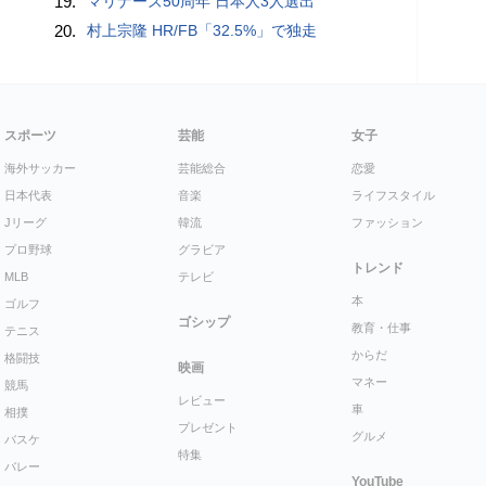
19.
マリナーズ50周年 日本人3人選出
20.
村上宗隆 HR/FB「32.5%」で独走
スポーツ
芸能
女子
海外サッカー
芸能総合
恋愛
日本代表
音楽
ライフスタイル
Jリーグ
韓流
ファッション
プロ野球
グラビア
トレンド
MLB
テレビ
本
ゴルフ
ゴシップ
教育・仕事
テニス
からだ
格闘技
映画
マネー
競馬
レビュー
車
相撲
プレゼント
グルメ
バスケ
特集
バレー
YouTube