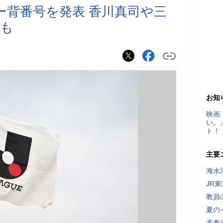
ー背番号を発表 香川真司や三
ムも
お知
映画
い。
ト！
主要
海水
JR
教員
夏の
表参