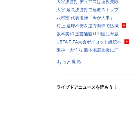
大谷決勝打 ディアスは連夜失敗
大谷 延長決勝打で連敗ストップ
八村塁 代表復帰「今が大事」
村上 速球不安を逆方向弾で払拭
張本美和 王芸迪破り中国に脅威
UEFA FIFA大会ボイコット継続へ
阪神・大竹ら 熊本地震支援に汗
もっと見る
ライブドアニュースを読もう！