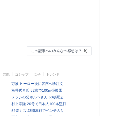
この記事へのみんなの感想は？
芸能
ゴシップ
女子
トレンド
万波 ヒーロー後に客席へ珍注文
松井秀喜氏 52歳で100m弾披露
メッシの父ホルヘさん 68歳死去
村上宗隆 26号で日本人100本塁打
59歳カズ J3開幕戦でベンチ入り