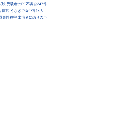
試験 受験者のPC不具合247件
キ露店 うなぎで食中毒14人
K職員性被害 出演者に怒りの声