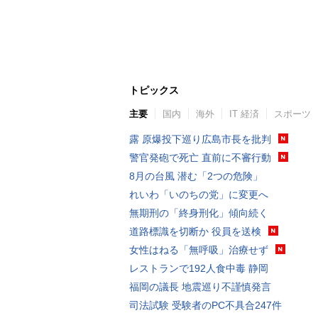
トピックス
主要
国内
海外
IT 経済
スポーツ
露 原爆投下巡り広島市長を批判
警官発砲で死亡 直前に不審行動
8月の台風 潜む「2つの危険」
れいわ「いのちの党」に変更へ
無期刑の「終身刑化」傾向続く
道路標識を切断か 役員を送検
女性はねる「無呼吸」治療せず
レストランで192人食中毒 静岡
福岡の議長 地震巡り不謹慎発言
司法試験 受験者のPC不具合247件