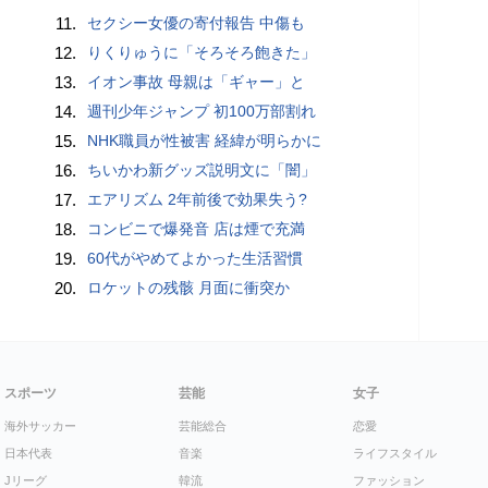
11.
セクシー女優の寄付報告 中傷も
12.
りくりゅうに「そろそろ飽きた」
13.
イオン事故 母親は「ギャー」と
14.
週刊少年ジャンプ 初100万部割れ
15.
NHK職員が性被害 経緯が明らかに
16.
ちいかわ新グッズ説明文に「闇」
17.
エアリズム 2年前後で効果失う?
18.
コンビニで爆発音 店は煙で充満
19.
60代がやめてよかった生活習慣
20.
ロケットの残骸 月面に衝突か
スポーツ
芸能
女子
海外サッカー
芸能総合
恋愛
日本代表
音楽
ライフスタイル
Jリーグ
韓流
ファッション