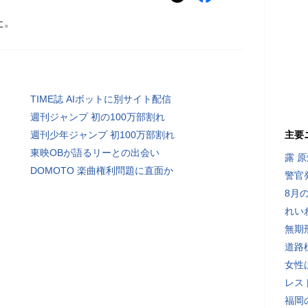
た。
TIME誌 AIボットに別サイト配信
週刊ジャンプ 初の100万部割れ
週刊少年ジャンプ 初100万部割れ
主要
東映OBが語るリーとの出会い
露 
DOMOTO 楽曲権利問題に直面か
警官
8月
れい
無期
道路
女性
レス
福岡