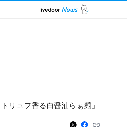
 トリュフ香る白醤油らぁ麺」