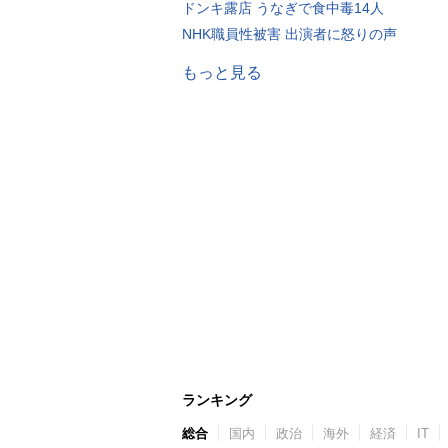
ドンキ露店 うなぎで食中毒14人
NHK職員性被害 出演者に怒りの声
もっと見る
ランキング
総合
国内
政治
海外
経済
IT