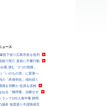
ニュース
原爆投下巡り広島市長を批判
発砲で死亡 直前に不審行動
の台風 潜む「2つの危険」
わ「いのちの党」に変更へ
刑の「終身刑化」傾向続く
標識を切断か 役員を送検
はねる「無呼吸」治療せず
トランで192人食中毒 静岡
の議長 地震巡り不謹慎発言