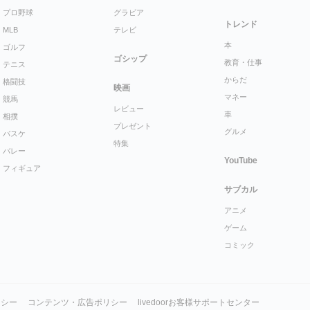
プロ野球
グラビア
トレンド
MLB
テレビ
本
ゴルフ
ゴシップ
教育・仕事
テニス
からだ
格闘技
映画
マネー
競馬
レビュー
車
相撲
プレゼント
グルメ
バスケ
特集
バレー
YouTube
フィギュア
サブカル
アニメ
ゲーム
コミック
リシー
コンテンツ・広告ポリシー
livedoorお客様サポートセンター