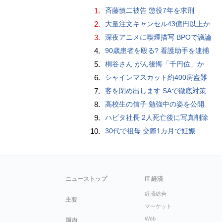
1.
斉藤慎二被告 懲役7年を求刑
2.
大量注文キャンセル43億円以上か
3.
深夜アニメに喫煙描写 BPOで議論
4.
90歳患者を殴る? 看護助手を逮捕
5.
桐谷さん がん後悔「千円位」か
6.
シャインマスカット約400房盗難
7.
客を閉め出します SAで徹底対策
8.
高校生の信子 勉強中の姿を公開
9.
ハビタ社長 2人死亡後に写真削除
10.
30代で祖母 交際1カ月で妊娠
ニューストップ
IT 経済
経済総合
主要
マーケット
Web
国内