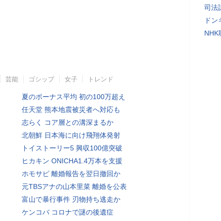
司法
ドン
NH
芸能
ゴシップ
女子
トレンド
夏のボーナス平均 初の100万超え
任天堂 熊本地震被災者へ対応も
志らく コア層との溝深まるか
北朝鮮 日本海に向け飛翔体発射
トイストーリー5 興収100億突破
ヒカキン ONICHA1.4万本を支援
ホモサピ 離婚報告を翌日撤回か
元TBSアナの山本里菜 離婚を公表
富山で暴行事件 刃物持ち逃走か
ケンコバ コロナで謎の後遺症