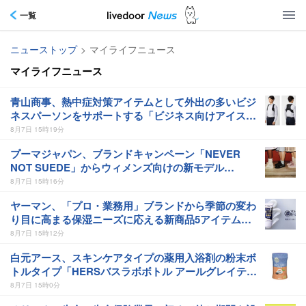
一覧
ニューストップ
>
マイライフニュース
マイライフニュース
青山商事、熱中症対策アイテムとして外出の多いビジ
ネスパーソンをサポートする「ビジネス向けアイスベ
スト」を発売
8月7日 15時19分
プーマジャパン、ブランドキャンペーン「NEVER
NOT SUEDE」からウィメンズ向けの新モデル
「SUEDE BLOOM」を発売
8月7日 15時16分
ヤーマン、「プロ・業務用」ブランドから季節の変わ
り目に高まる保湿ニーズに応える新商品5アイテムを
発売
8月7日 15時12分
白元アース、スキンケアタイプの薬用入浴剤の粉末ボ
トルタイプ「HERSバスラボボトル アールグレイティ
ーの香り 540g」を発売
8月7日 15時0分