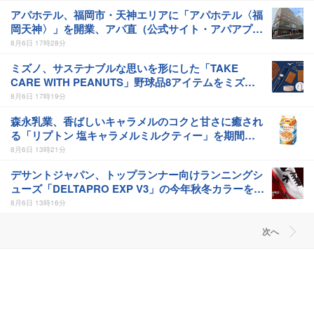
アパホテル、福岡市・天神エリアに「アパホテル〈福
岡天神〉」を開業、アパ直（公式サイト・アパアプ
リ）での予約受付を開始
8月6日 17時28分
ミズノ、サステナブルな思いを形にした「TAKE
CARE WITH PEANUTS」野球品8アイテムをミズノ
公式オンラインなどで発売
8月6日 17時19分
森永乳業、香ばしいキャラメルのコクと甘さに癒され
る「リプトン 塩キャラメルミルクティー」を期間限
定発売
8月6日 13時21分
デサントジャパン、トップランナー向けランニングシ
ューズ「DELTAPRO EXP V3」の今年秋冬カラーを発
売
8月6日 13時16分
次へ