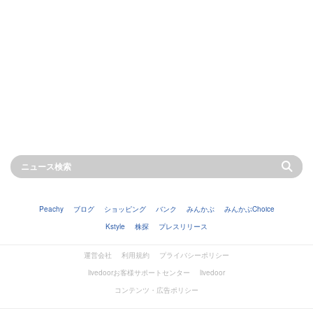
Peachy
ブログ
ショッピング
バンク
みんかぶ
みんかぶChoice
Kstyle
株探
プレスリリース
運営会社
利用規約
プライバシーポリシー
livedoorお客様サポートセンター
livedoor
コンテンツ・広告ポリシー