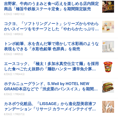
吉野家、牛肉のうまみと食べ応えを楽しめる店内限定
商品「極旨牛鉄板ステーキ定食」を期間限定販売
8月6日 18時15分
コクヨ、「ソフトリングノート」シリーズからやわら
かいスイーツをモチーフとした「やわらかたっぷりス
イーツ」を発売
8月6日 18時9分
トンボ鉛筆、水を含んだ筆で溶かして水彩画のような
表現もできる「水彩色鉛筆 色辞典」を発売
8月6日 18時5分
エースコック、「極太！多加水真空仕立て麺」を採用
した食べごたえ抜群の「麺欲ハンター 濃辛魚介豚骨
ラーメン 大盛り」を発売
8月6日 17時44分
ホテルニューグランド、S.Weil by HOTEL NEW
GRAND本店などで「渋皮栗のパンスイス」を期間限
定販売
8月6日 17時42分
カネボウ化粧品、「LISSAGE」から進化型美容液フ
ァンデーション「リサージ カラーメインテナイザ
ー」を発売
8月6日 17時37分