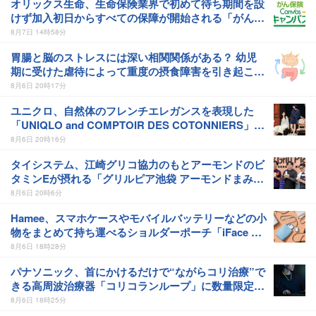
オリックス生命、生命保険業界で初めて待ち期間を設
けず加入初日からすべての保障が開始される「がん保
険 Canvas」を発売
8月7日 14時58分
胃腸と脳のストレスには深い相関関係がある？ 幼児
期に受けた虐待によって重度の摂食障害を引き起こす
ことも
8月6日 20時17分
ユニクロ、自然体のフレンチエレガンスを表現した
「UNIQLO and COMPTOIR DES COTONNIERS」の
今年秋冬コレクションを発売
8月6日 20時16分
タイシステム、江崎グリコ協力のもとアーモンドのビ
タミンEが摂れる「グリルピア池袋 アーモンドまみれ
BBQフェス」を開催
8月6日 20時6分
Hamee、スマホケースやモバイルバッテリーなどの小
物をまとめて持ち運べるショルダーポーチ「iFace ク
ロスボディポーチ」を発売
8月6日 18時28分
パナソニック、首にかけるだけで“ながらコリ治療”で
きる高周波治療器「コリコランループ」に数量限定カ
ラー4色を追加し発売
8月6日 18時25分