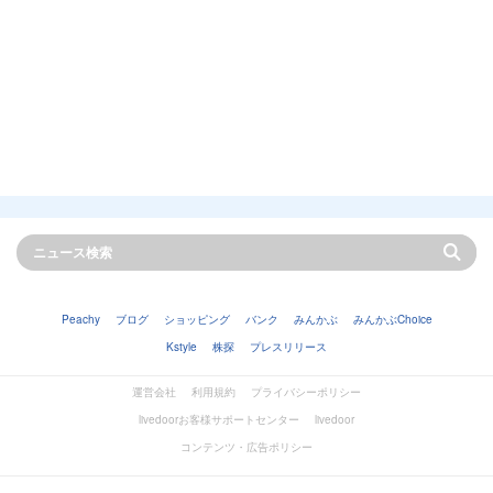
Peachy
ブログ
ショッピング
バンク
みんかぶ
みんかぶChoice
Kstyle
株探
プレスリリース
運営会社
利用規約
プライバシーポリシー
livedoorお客様サポートセンター
livedoor
コンテンツ・広告ポリシー