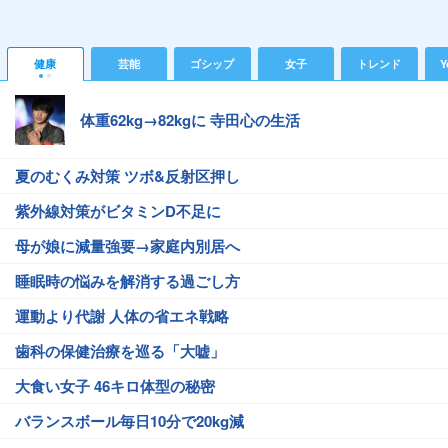
健康
芸能
ゴシップ
女子
トレンド
Y
体重62kg→82kgに 寺田心の生活
夏のむくみ対策 ツボ&反射区押し
紫外線対策がビタミンD不足に
母が娘に減量強要→家庭内別居へ
睡眠時の悩みを解消する過ごし方
運動より代謝 人体の省エネ戦略
歯科の保健治療を巡る「大嘘」
大食い女子 46キロ体型の秘密
バランスボール毎日10分で20kg減