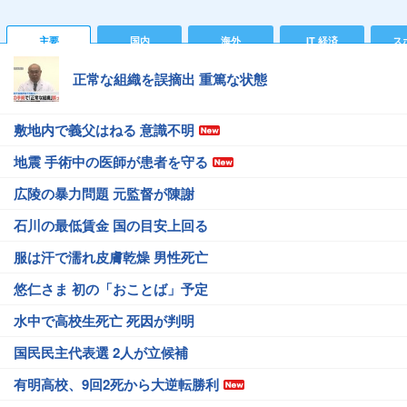
主要
国内
海外
IT 経済
ス
正常な組織を誤摘出 重篤な状態
敷地内で義父はねる 意識不明
地震 手術中の医師が患者を守る
広陵の暴力問題 元監督が陳謝
石川の最低賃金 国の目安上回る
服は汗で濡れ皮膚乾燥 男性死亡
悠仁さま 初の「おことば」予定
水中で高校生死亡 死因が判明
国民民主代表選 2人が立候補
有明高校、9回2死から大逆転勝利