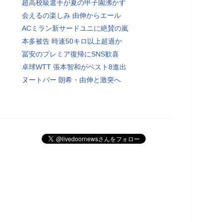
超高校級選手が夏の甲子園沸かす
会えるの楽しみ 由伸からエール
ACミラン新サードユニに絶賛の嵐
本多被告 時速50キロ以上超過か
冨安のプレミア復帰にSNS歓喜
卓球WTT 張本智和がベスト8進出
ヌートバー 朗希・由伸と激突へ