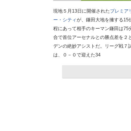
現地５月13日に開催された
プレミア
ー・シティ
が、鎌田大地を擁する1
程にあって相手のキーマン鎌田は75
合で首位アーセナルとの勝点差を２
デンの絶妙アシストだ。リーグ戦７試
は、０－０で迎えた34