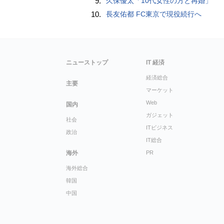
9.
久保優太「10代女性の方と再婚」
10.
長友佑都 FC東京で現役続行へ
ニューストップ
IT 経済
経済総合
主要
マーケット
Web
国内
ガジェット
社会
ITビジネス
政治
IT総合
海外
PR
海外総合
韓国
中国