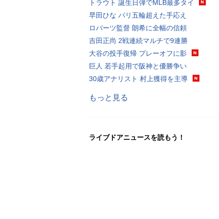
トラウト 誕生日弾でMLB最多タイ
早田ひな パリ五輪超えた手応え
ロバーツ監督 朗希に全幅の信頼
吉田正尚 2戦連続マルチで9連勝
大谷の投手復帰 プレーオフに影
巨人 若手起用で阪神と優勝争い
30歳アナリスト 村上獲得を主導
もっと見る
ライブドアニュースを読もう！