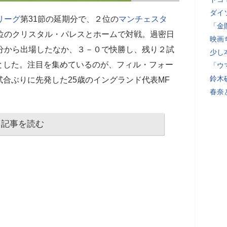
ダイ
リーグ
第31節の延期分で、２位の
マンチェスタ
「金
5位のクリスタル・パレスとホームで対戦。過密日
映画
分から出場したなか、３－０で快勝し、残り２試
少し
とした。注目を集めているのが、フィル・フォー
「ウ
鈴木
合ぶりに先発した25歳のイングランド代表MF
春奈
記事を読む