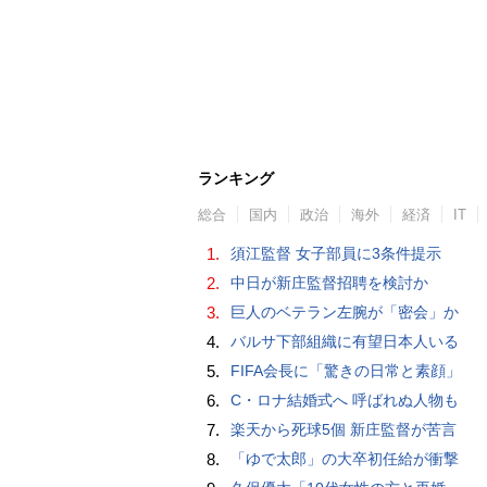
ランキング
総合
国内
政治
海外
経済
IT
1.
須江監督 女子部員に3条件提示
2.
中日が新庄監督招聘を検討か
3.
巨人のベテラン左腕が「密会」か
4.
バルサ下部組織に有望日本人いる
5.
FIFA会長に「驚きの日常と素顔」
6.
C・ロナ結婚式へ 呼ばれぬ人物も
7.
楽天から死球5個 新庄監督が苦言
8.
「ゆで太郎」の大卒初任給が衝撃