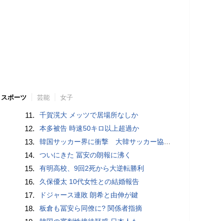
スポーツ
芸能
女子
11.
千賀滉大 メッツで居場所なしか
12.
本多被告 時速50キロ以上超過か
13.
韓国サッカー界に衝撃 大韓サッカー協会に外国人審判への“性的接待”疑惑 韓国メディアが報道
14.
ついにきた 冨安の朗報に沸く
15.
有明高校、9回2死から大逆転勝利
16.
久保優太 10代女性との結婚報告
17.
ドジャース連敗 朗希と由伸が鍵
18.
板倉も冨安ら同僚に? 関係者指摘