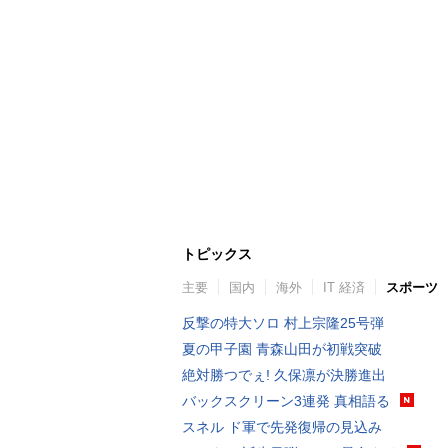
トピックス
主要
国内
海外
IT 経済
スポーツ
反撃の特大ソロ 村上宗隆25号弾
夏の甲子園 青森山田が初戦突破
絶対勝つでぇ! 久保凛が決勝進出
バックスクリーン3連発 真相語る
スネル ド軍で先発復帰の見込み