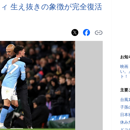
ィ 生え抜きの象徴が完全復活
お知
映画
い。
ト！
主要
台風
子孫
日本
休み
ドコ