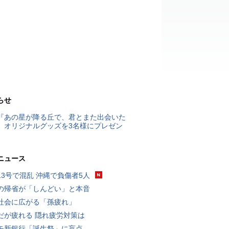
らせ
『あの星が降る丘で、君とまた出会いた
』オリジナルグッズを3名様にプレゼン
ニュース
13号で混乱 沖縄で負傷者5人
の帰省が「しんどい」と本音
社会に広がる「孫疲れ」
だが疲れる 隠れ疲労対策は
モ新銀行「誕生祭」に盲点