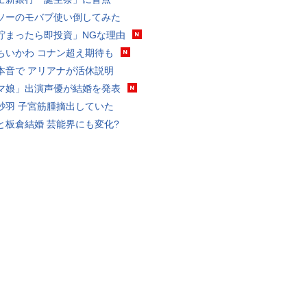
ソーのモバブ使い倒してみた
貯まったら即投資」NGな理由
ちいかわ コナン超え期待も
本音で アリアナが活休説明
マ娘」出演声優が結婚を発表
砂羽 子宮筋腫摘出していた
と板倉結婚 芸能界にも変化?