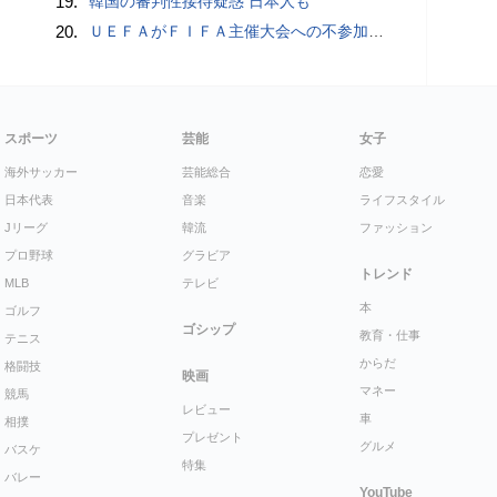
19.
韓国の審判性接待疑惑 日本人も
20.
ＵＥＦＡがＦＩＦＡ主催大会への不参加継続、会長への「全面支持」表明に反発…「状況は何も変わらない」
スポーツ
芸能
女子
海外サッカー
芸能総合
恋愛
日本代表
音楽
ライフスタイル
Jリーグ
韓流
ファッション
プロ野球
グラビア
トレンド
MLB
テレビ
本
ゴルフ
ゴシップ
教育・仕事
テニス
からだ
格闘技
映画
マネー
競馬
レビュー
車
相撲
プレゼント
グルメ
バスケ
特集
バレー
YouTube