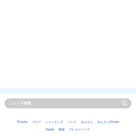
Peachy
ブログ
ショッピング
バンク
みんかぶ
みんかぶChoice
Kstyle
株探
プレスリリース