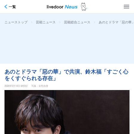
一覧
>
>
>
あのとドラマ「惡の華
ニューストップ
芸能ニュース
芸能総合ニュース
あのとドラマ「惡の華」で共演、鈴木福「すごく心
をくすぐられる存在」
2026年5月14日 6時0分
写真：女性自身