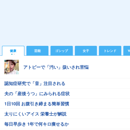
健康
芸能
ゴシップ
女子
トレンド
Y
アトピーで「汚い」扱いされ苦悩
認知症研究で「音」注目される
夫の「産後うつ」にみられる症状
1日10回 お腹引き締まる簡単習慣
太りにくいアイス 栄養士が解説
毎日早歩き 1年で何キロ痩せるか