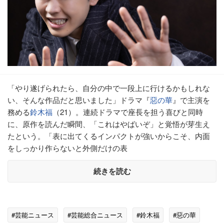
「やり遂げられたら、自分の中で一段上に行けるかもしれな
い、そんな作品だと思いました」ドラマ『
惡の華
』で主演を
務める
鈴木福
（21）。連続ドラマで座長を担う喜びと同時
に、原作を読んだ瞬間、「これはやばいぞ」と覚悟が芽生え
たという。「表に出てくるインパクトが強いからこそ、内面
をしっかり作らないと外側だけの表
続きを読む
#芸能ニュース
#芸能総合ニュース
#鈴木福
#惡の華