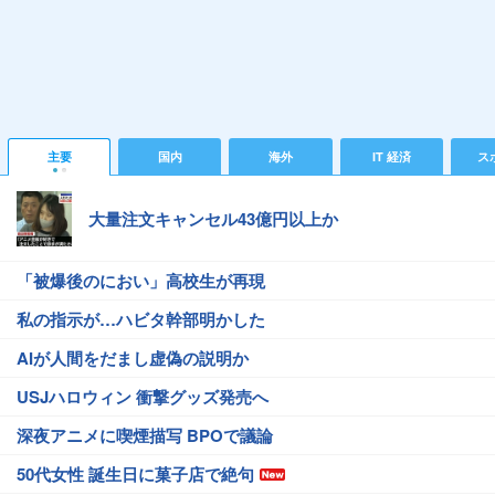
主要
国内
海外
IT 経済
ス
大量注文キャンセル43億円以上か
「被爆後のにおい」高校生が再現
私の指示が…ハビタ幹部明かした
AIが人間をだまし虚偽の説明か
USJハロウィン 衝撃グッズ発売へ
深夜アニメに喫煙描写 BPOで議論
50代女性 誕生日に菓子店で絶句