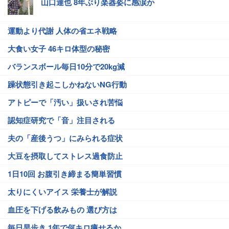
山口達也 8年ぶり楽器姿に感涙か
運動より代謝 人体の省エネ戦略
大食い女子 46キロ体型の秘密
バランスボール毎日10分で20kg減
躁状態引き起こしかねないNG行動
アトピーで「汚い」扱いされ苦悩
認知症研究で「音」注目される
夫の「産後うつ」にみられる症状
大豆を摂取してストレス過食防止
1日10回 お腹引き締まる簡単習慣
太りにくいアイス 栄養士が解説
血圧を下げる飲みもの 選び方は
毎日早歩き 1年で何キロ痩せるか