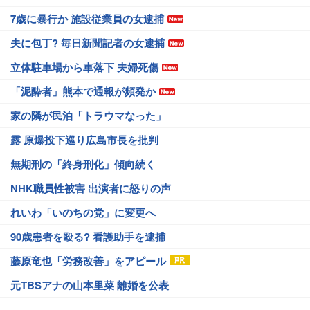
7歳に暴行か 施設従業員の女逮捕
夫に包丁? 毎日新聞記者の女逮捕
立体駐車場から車落下 夫婦死傷
「泥酔者」熊本で通報が頻発か
家の隣が民泊「トラウマなった」
露 原爆投下巡り広島市長を批判
無期刑の「終身刑化」傾向続く
NHK職員性被害 出演者に怒りの声
れいわ「いのちの党」に変更へ
90歳患者を殴る? 看護助手を逮捕
藤原竜也「労務改善」をアピール
元TBSアナの山本里菜 離婚を公表