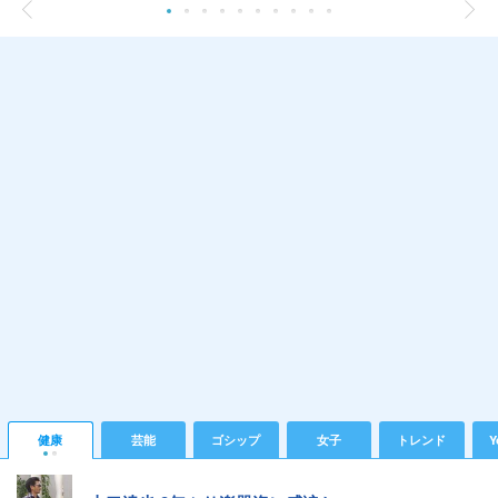
健康
芸能
ゴシップ
女子
トレンド
Y