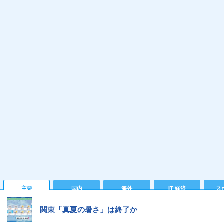
主要
国内
海外
IT 経済
ス
関東「真夏の暑さ」は終了か