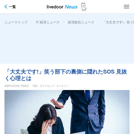
一覧
>
>
>
「大丈夫です!」笑う
ニューストップ
IT 経済ニュース
経済総合ニュース
「大丈夫です!」笑う部下の裏側に隠れたSOS 見抜
く心理とは
2026年5月24日 7時40分
写真：ダイヤモンド・オンライン