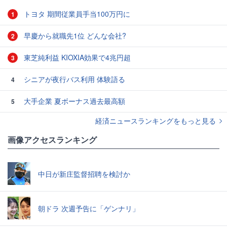
トヨタ 期間従業員手当100万円に
1
早慶から就職先1位 どんな会社?
2
東芝純利益 KIOXIA効果で4兆円超
3
シニアが夜行バス利用 体験語る
4
大手企業 夏ボーナス過去最高額
5
経済ニュースランキングをもっと見る
画像アクセスランキング
中日が新庄監督招聘を検討か
朝ドラ 次週予告に「ゲンナリ」