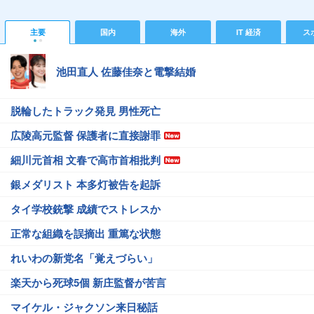
主要
国内
海外
IT 経済
ス
池田直人 佐藤佳奈と電撃結婚
脱輪したトラック発見 男性死亡
広陵高元監督 保護者に直接謝罪
細川元首相 文春で高市首相批判
銀メダリスト 本多灯被告を起訴
タイ学校銃撃 成績でストレスか
正常な組織を誤摘出 重篤な状態
れいわの新党名「覚えづらい」
楽天から死球5個 新庄監督が苦言
マイケル・ジャクソン来日秘話