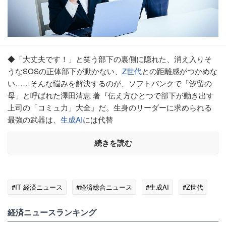
◆「大丈夫です！」と笑う部下の裏側に隠れた、消え入りそ
うなSOSの正体部下が動かない、
Z世代
との距離感がつかめな
い……そんな悩みを解決するのが、ソフトバンクで「汐留の
母」と呼ばれた澤田清恵 著『伝え方ひとつで部下が動き出す
上司の「コミュ力」大全』だ。生身のリーダーに求められる
最強の武器は、
生成AI
には代替
続きを読む
#IT 経済ニュース
#経済総合ニュース
#生成AI
#Z世代
経済ニュースランキング