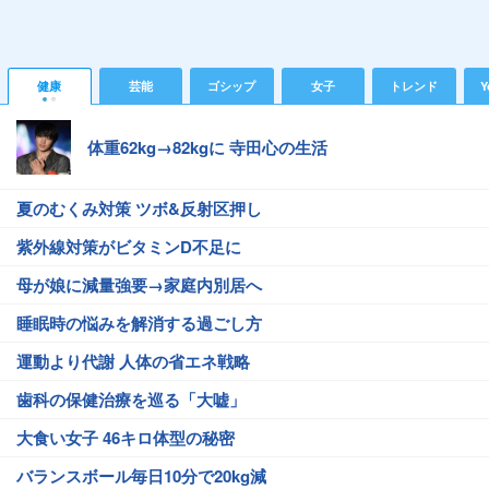
健康
芸能
ゴシップ
女子
トレンド
Y
体重62kg→82kgに 寺田心の生活
夏のむくみ対策 ツボ&反射区押し
紫外線対策がビタミンD不足に
母が娘に減量強要→家庭内別居へ
睡眠時の悩みを解消する過ごし方
運動より代謝 人体の省エネ戦略
歯科の保健治療を巡る「大嘘」
大食い女子 46キロ体型の秘密
バランスボール毎日10分で20kg減