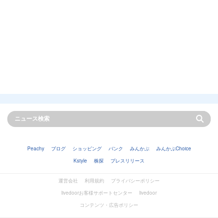
Peachy
ブログ
ショッピング
バンク
みんかぶ
みんかぶChoice
Kstyle
株探
プレスリリース
運営会社
利用規約
プライバシーポリシー
livedoorお客様サポートセンター
livedoor
コンテンツ・広告ポリシー