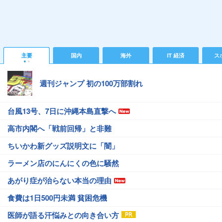
主要
国内
海外
IT 経済
ス
週刊ジャンプ 初の100万部割れ
台風13号、7日に沖縄本島直撃へ
高市内閣へ「戦前回帰」と非難
ちいかわ新グッズ説明文に「闇」
ラーメン店のにんにくの色に騒然
あがり症が治らない本当の理由
食費は1日500円未満 貧困危機
医師が語る汗悩みとの向き合い方