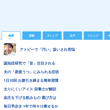
健康
芸能
ゴシップ
女子
トレンド
Y
アトピーで「汚い」扱いされ苦悩
認知症研究で「音」注目される
夫の「産後うつ」にみられる症状
1日10回 お腹引き締まる簡単習慣
太りにくいアイス 栄養士が解説
血圧を下げる飲みもの 選び方は
毎日早歩き 1年で何キロ痩せるか