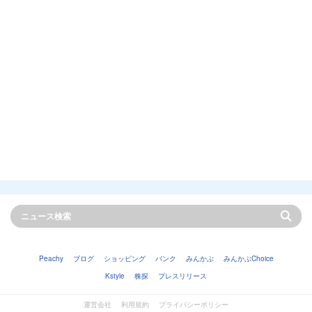
Peachy
ブログ
ショッピング
バンク
みんかぶ
みんかぶChoice
Kstyle
株探
プレスリリース
運営会社
利用規約
プライバシーポリシー