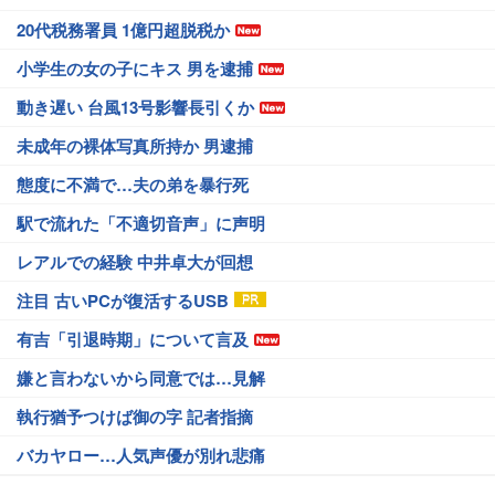
20代税務署員 1億円超脱税か
小学生の女の子にキス 男を逮捕
動き遅い 台風13号影響長引くか
未成年の裸体写真所持か 男逮捕
態度に不満で…夫の弟を暴行死
駅で流れた「不適切音声」に声明
レアルでの経験 中井卓大が回想
注目 古いPCが復活するUSB
有吉「引退時期」について言及
嫌と言わないから同意では…見解
執行猶予つけば御の字 記者指摘
バカヤロー…人気声優が別れ悲痛