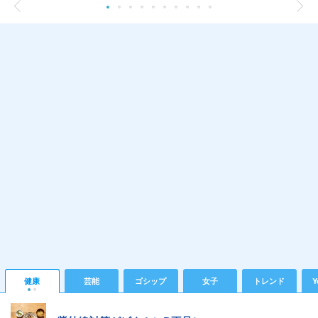
健康
芸能
ゴシップ
女子
トレンド
Y