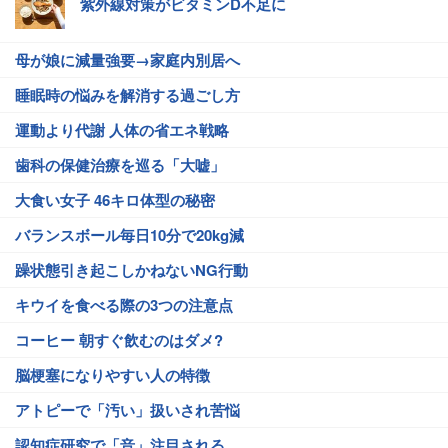
紫外線対策がビタミンD不足に
母が娘に減量強要→家庭内別居へ
睡眠時の悩みを解消する過ごし方
運動より代謝 人体の省エネ戦略
歯科の保健治療を巡る「大嘘」
大食い女子 46キロ体型の秘密
バランスボール毎日10分で20kg減
躁状態引き起こしかねないNG行動
キウイを食べる際の3つの注意点
コーヒー 朝すぐ飲むのはダメ?
脳梗塞になりやすい人の特徴
アトピーで「汚い」扱いされ苦悩
認知症研究で「音」注目される