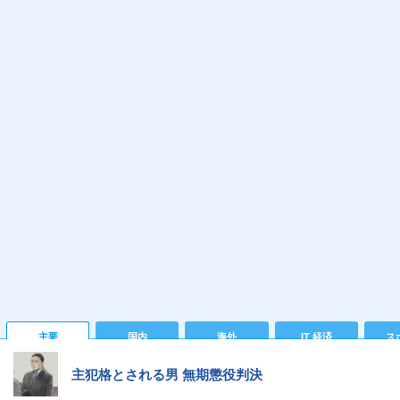
主要
国内
海外
IT 経済
ス
主犯格とされる男 無期懲役判決