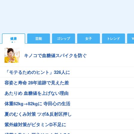
健康
芸能
ゴシップ
女子
トレンド
Y
キノコで血糖値スパイクを防ぐ
「モテるためのヒント」326人に
容姿と寿命 28年追跡で見えた差
あたりめ 血糖値を上げない理由
体重62kg→82kgに 寺田心の生活
夏のむくみ対策 ツボ&反射区押し
紫外線対策がビタミンD不足に