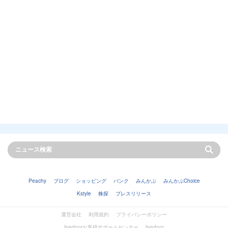
Peachy
ブログ
ショッピング
バンク
みんかぶ
みんかぶChoice
Kstyle
株探
プレスリリース
運営会社
利用規約
プライバシーポリシー
livedoorお客様サポートセンター
livedoor