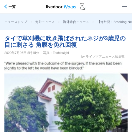
一覧
>
>
>
【海外発！Breakin
ニューストップ
海外ニュース
海外総合ニュース
タイで草刈機に吹き飛ばされたネジが3歳児の
目に刺さる 角膜を免れ回復
2020年7月26日 5時45分
写真：Techinsight
by ライブドアニュース編集部