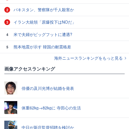
パキスタン、警察隊が千人殺害か
2
イラン大統領「原爆投下はNOだ」
3
米で夫婦がビッグフットに遭遇?
4
熊本地震が示す 韓国の耐震格差
5
海外ニュースランキングをもっと見る
画像アクセスランキング
俳優の及川光博が結婚を発表
体重62kg→82kgに 寺田心の生活
中日が新庄監督招聘を検討か