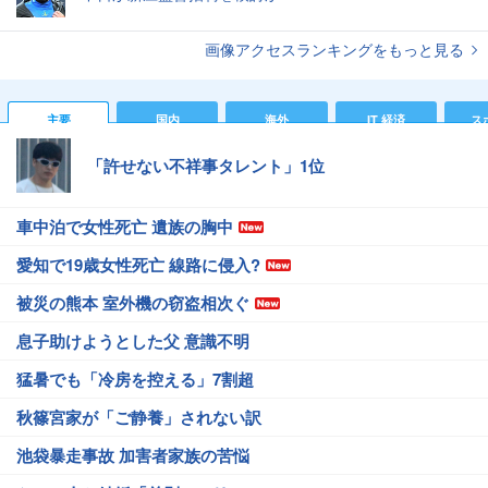
画像アクセスランキングをもっと見る
主要
国内
海外
IT 経済
ス
「許せない不祥事タレント」1位
車中泊で女性死亡 遺族の胸中
愛知で19歳女性死亡 線路に侵入?
被災の熊本 室外機の窃盗相次ぐ
息子助けようとした父 意識不明
猛暑でも「冷房を控える」7割超
秋篠宮家が「ご静養」されない訳
池袋暴走事故 加害者家族の苦悩