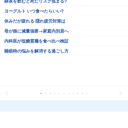
緑茶を飲むと死亡リスク低まる?
ヨーグルト いつ食べたらいい?
休みだが疲れる 隠れ疲労対策は
母が娘に減量強要→家庭内別居へ
内科医が低糖質麺を食べ比べ検証
睡眠時の悩みを解消する過ごし方