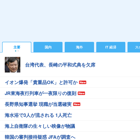
主要
国内
海外
IT 経済
ス
台湾代表、長崎の平和式典を欠席
イオン爆発「貴重品OK」と許可か
JR東海夜行列車が一夜限りの復刻
長野県知事選挙 現職が当選確実
海水浴で3人が流される 1人死亡
海上自衛隊の生々しい映像が物議
韓国の審判接待疑惑 JFAが調査へ