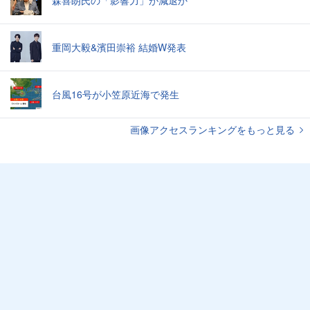
森喜朗氏の「影響力」が減退か
重岡大毅&濱田崇裕 結婚W発表
台風16号が小笠原近海で発生
画像アクセスランキングをもっと見る