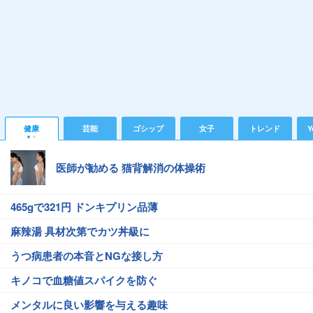
健康
芸能
ゴシップ
女子
トレンド
Y
医師が勧める 猫背解消の体操術
465gで321円 ドンキプリン品薄
麻辣湯 具材次第でカツ丼級に
うつ病患者の本音とNGな接し方
キノコで血糖値スパイクを防ぐ
メンタルに良い影響を与える趣味