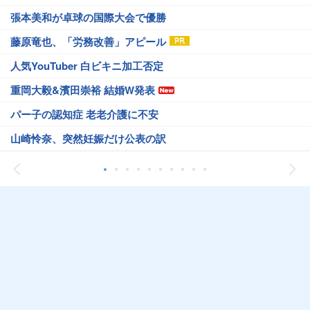
張本美和が卓球の国際大会で優勝
藤原竜也、「労務改善」アピール
人気YouTuber 白ビキニ加工否定
重岡大毅&濱田崇裕 結婚W発表
パー子の認知症 老老介護に不安
山崎怜奈、突然妊娠だけ公表の訳