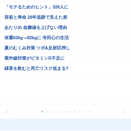
「モテるためのヒント」326人に
容姿と寿命 28年追跡で見えた差
あたりめ 血糖値を上げない理由
体重62kg→82kgに 寺田心の生活
夏のむくみ対策 ツボ&反射区押し
紫外線対策がビタミンD不足に
緑茶を飲むと死亡リスク低まる?