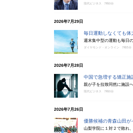
現代ビジネス
7時0分
2026年7月29日
毎日運動しなくても体
週末集中型の運動も毎日
ダイヤモンド・オンライン
7時5分
2026年7月28日
中国で急増する矯正施
親が子を拉致同然に施設
現代ビジネス
7時0分
2026年7月26日
優勝候補の青森山田が
山梨学院に１対２で敗れ