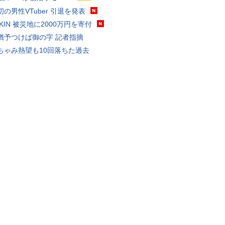
の男性VTuber 引退を発表
AKIN 被災地に2000万円を寄付
猶予つけば御の字 記者指摘
ちゃみ熱望も10回落ちた過去