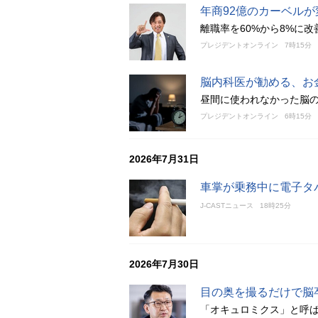
年商92億のカーベルが
離職率を60%から8%に
プレジデントオンライン
7時15分
脳内科医が勧める、お
昼間に使われなかった脳
プレジデントオンライン
6時15分
2026年7月31日
車掌が乗務中に電子タ
J-CASTニュース
18時25分
2026年7月30日
目の奥を撮るだけで脳
「オキュロミクス」と呼