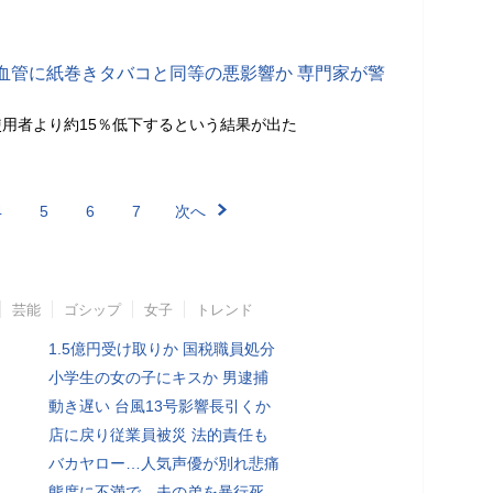
血管に紙巻きタバコと同等の悪影響か 専門家が警
用者より約15％低下するという結果が出た
4
5
6
7
次へ
芸能
ゴシップ
女子
トレンド
1.5億円受け取りか 国税職員処分
小学生の女の子にキスか 男逮捕
動き遅い 台風13号影響長引くか
店に戻り従業員被災 法的責任も
バカヤロー…人気声優が別れ悲痛
態度に不満で…夫の弟を暴行死