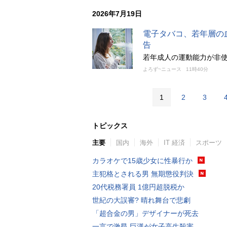
2026年7月19日
電子タバコ、若年層の
告
若年成人の運動能力が非使
よろず~ニュース
11時40分
1
2
3
トピックス
主要
国内
海外
IT 経済
スポーツ
カラオケで15歳少女に性暴行か
主犯格とされる男 無期懲役判決
20代税務署員 1億円超脱税か
世紀の大誤審? 晴れ舞台で悲劇
「超合金の男」デザイナーが死去
一言で激昂 巨漢が女子高生殺害