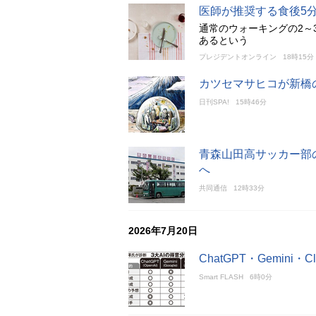
医師が推奨する食後5
通常のウォーキングの2～
あるという
プレジデントオンライン
18時15分
カツセマサヒコが新橋
日刊SPA!
15時46分
青森山田高サッカー部
へ
共同通信
12時33分
2026年7月20日
ChatGPT・Gemini
Smart FLASH
6時0分