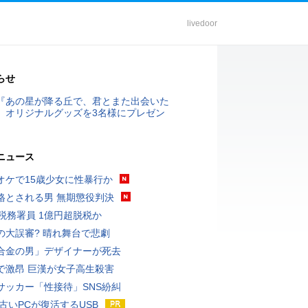
livedoor
らせ
『あの星が降る丘で、君とまた出会いた
』オリジナルグッズを3名様にプレゼン
ニュース
オケで15歳少女に性暴行か
格とされる男 無期懲役判決
代税務署員 1億円超脱税か
の大誤審? 晴れ舞台で悲劇
合金の男」デザイナーが死去
で激昂 巨漢が女子高生殺害
サッカー「性接待」SNS紛糾
 古いPCが復活するUSB