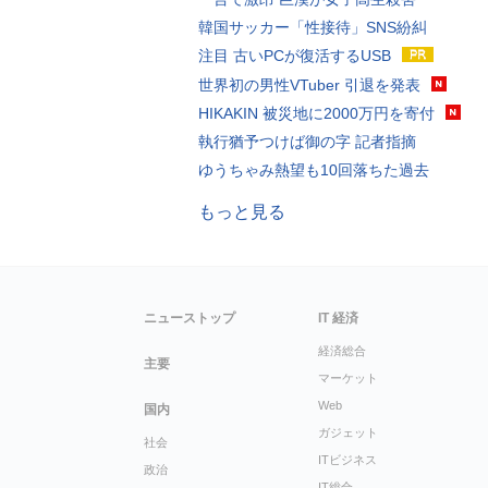
韓国サッカー「性接待」SNS紛糾
注目 古いPCが復活するUSB
世界初の男性VTuber 引退を発表
HIKAKIN 被災地に2000万円を寄付
執行猶予つけば御の字 記者指摘
ゆうちゃみ熱望も10回落ちた過去
もっと見る
ニューストップ
IT 経済
経済総合
主要
マーケット
Web
国内
ガジェット
社会
ITビジネス
政治
IT総合