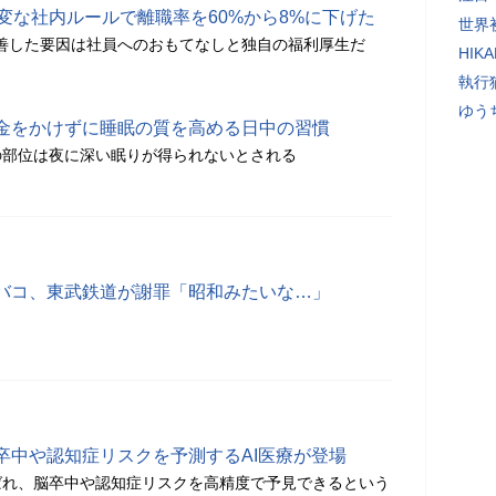
変な社内ルールで離職率を60%から8%に下げた
世界初
改善した要因は社員へのおもてなしと独自の福利厚生だ
HIK
執行
ゆう
金をかけずに睡眠の質を高める日中の習慣
の部位は夜に深い眠りが得られないとされる
バコ、東武鉄道が謝罪「昭和みたいな…」
卒中や認知症リスクを予測するAI医療が登場
ばれ、脳卒中や認知症リスクを高精度で予見できるという