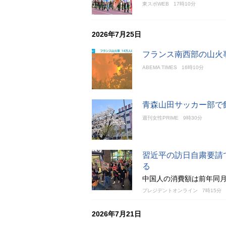
東スポWEB
17時10分
2026年7月25日
フランス南西部の山火
ABEMA TIMES
16時10分
青森山田サッカー部で
週刊女性PRIME
9時30分
習近平の訪日自粛要請
る
中国人の消費額は前年同月
プレジデントオンライン
7時15分
2026年7月21日