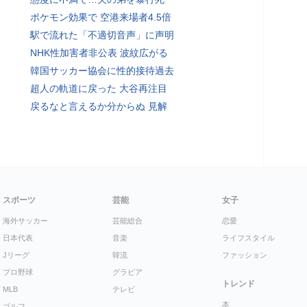
ポケモン効果で 空港来場者4.5倍
駅で流れた「不適切音声」に声明
NHK性加害者非公表 波紋広がる
韓国サッカー協会に性的接待過去
超人の軌道に戻った 大谷再注目
戻るなと言えるか分からぬ 見解
スポーツ
芸能
女子
海外サッカー
芸能総合
恋愛
日本代表
音楽
ライフスタイル
Jリーグ
韓流
ファッション
プロ野球
グラビア
トレンド
MLB
テレビ
本
ゴルフ