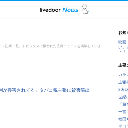
お知
映画
ース記事一覧。トピックスで扱われた注目ニュースを掲載していま
い。
ト！
主要
カラ
主犯
20
利が侵害されてる」タバコ税主張に賛否噴出
世紀
「超
一言
韓国
注目