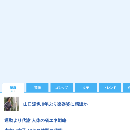
健康
芸能
ゴシップ
女子
トレンド
Y
山口達也 8年ぶり楽器姿に感涙か
運動より代謝 人体の省エネ戦略