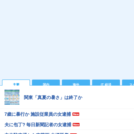
主要
国内
海外
IT 経済
ス
関東「真夏の暑さ」は終了か
7歳に暴行か 施設従業員の女逮捕
夫に包丁? 毎日新聞記者の女逮捕