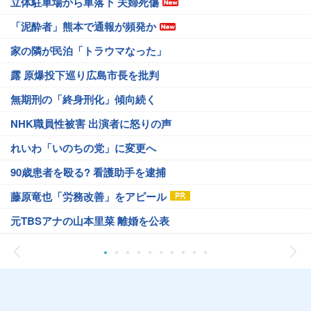
立体駐車場から車落下 夫婦死傷
「泥酔者」熊本で通報が頻発か
家の隣が民泊「トラウマなった」
露 原爆投下巡り広島市長を批判
無期刑の「終身刑化」傾向続く
NHK職員性被害 出演者に怒りの声
れいわ「いのちの党」に変更へ
90歳患者を殴る? 看護助手を逮捕
藤原竜也「労務改善」をアピール
元TBSアナの山本里菜 離婚を公表