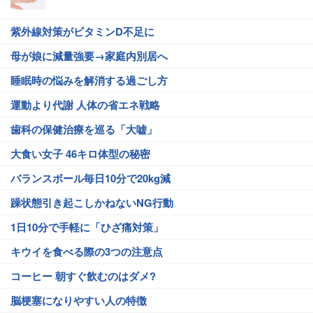
紫外線対策がビタミンD不足に
母が娘に減量強要→家庭内別居へ
睡眠時の悩みを解消する過ごし方
運動より代謝 人体の省エネ戦略
歯科の保健治療を巡る「大嘘」
大食い女子 46キロ体型の秘密
バランスボール毎日10分で20kg減
躁状態引き起こしかねないNG行動
1日10分で手軽に「ひざ痛対策」
キウイを食べる際の3つの注意点
コーヒー 朝すぐ飲むのはダメ?
脳梗塞になりやすい人の特徴