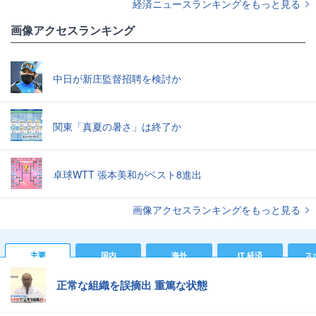
経済ニュースランキングをもっと見る
画像アクセスランキング
中日が新庄監督招聘を検討か
関東「真夏の暑さ」は終了か
卓球WTT 張本美和がベスト8進出
画像アクセスランキングをもっと見る
主要
国内
海外
IT 経済
ス
正常な組織を誤摘出 重篤な状態