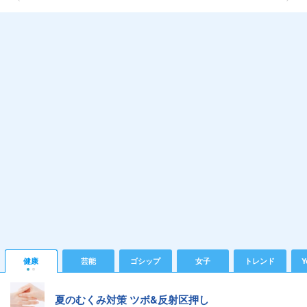
健康
芸能
ゴシップ
女子
トレンド
Y
夏のむくみ対策 ツボ&反射区押し