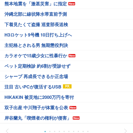
熊本地震を「激甚災害」に指定
沖縄北部に線状降水帯直前予測
下着見たくて盗撮 巡査部長送検
H3ロケット9号機 10日打ち上げへ
主犯格とされる男 無期懲役判決
カラオケで15歳少女に性暴行か
ペット定期検診 約6割が受診せず
シャープ 再成長できるか正念場
注目 古いPCが復活するUSB
HIKAKIN 被災地に2000万円を寄付
双子出産 中川翔子が体重を公表
岸谷蘭丸「喫煙者の権利が侵害」