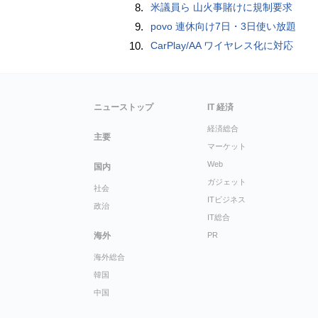
8.
米議員ら 山火事賭けに規制要求
9.
povo 連休向け7日・3日使い放題
10.
CarPlay/AA ワイヤレス化に対応
ニューストップ
IT 経済
経済総合
主要
マーケット
Web
国内
ガジェット
社会
ITビジネス
政治
IT総合
海外
PR
海外総合
韓国
中国