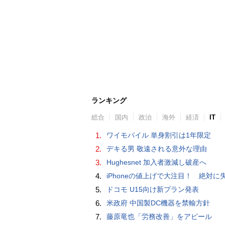
ランキング
総合
国内
政治
海外
経済
IT
1.
ワイモバイル 単身割引は1年限定
2.
デキる男 敬遠される意外な理由
3.
Hughesnet 加入者激減し破産へ
4.
iPhoneの値上げで大注目！ 絶対に失敗しない「中古スマホ」の売り方＆
5.
ドコモ U15向け新プラン発表
6.
米政府 中国製DC機器を禁輸方針
7.
藤原竜也「労務改善」をアピール