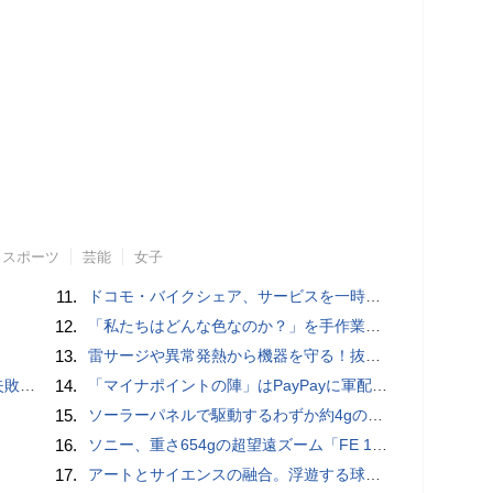
スポーツ
芸能
女子
11.
ドコモ・バイクシェア、サービスを一時停止 不具合の復旧が見通せないため
12.
「私たちはどんな色なのか？」を手作業でデータ分析して人間の肌の色を表現する新しい色空間を構築した「Inclusive Color Space」
13.
雷サージや異常発熱から機器を守る！抜け止め仕様の3P-2P変換アダプタ
買い方
14.
「マイナポイントの陣」はPayPayに軍配！ 燻製できちゃう鍋、グラスドームクッカー
15.
ソーラーパネルで駆動するわずか約4gの超軽量ドローン「CoulombFly」
16.
ソニー、重さ654gの超望遠ズーム「FE 100-400mm F5.6-8 OSS」 実売14万円前後
17.
アートとサイエンスの融合。浮遊する球体インテリア「Buda Ball(ブダボール)」