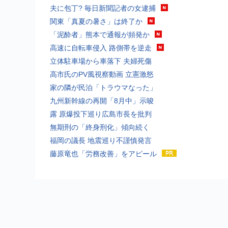
夫に包丁? 毎日新聞記者の女逮捕
関東「真夏の暑さ」は終了か
「泥酔者」熊本で通報が頻発か
高速に自転車侵入 路側帯を逆走
立体駐車場から車落下 夫婦死傷
高市氏のPV風視察動画 立憲激怒
家の隣が民泊「トラウマなった」
九州新幹線の再開「8月中」示唆
露 原爆投下巡り広島市長を批判
無期刑の「終身刑化」傾向続く
福岡の議長 地震巡り不謹慎発言
藤原竜也「労務改善」をアピール