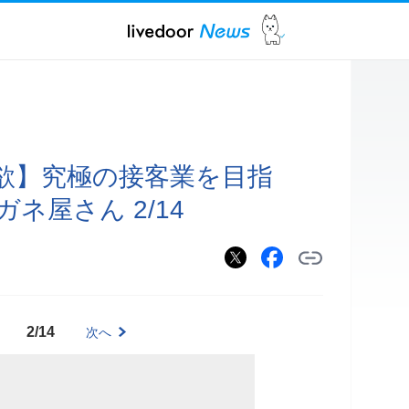
欲】究極の接客業を目指
ネ屋さん 2/14
2/14
次へ