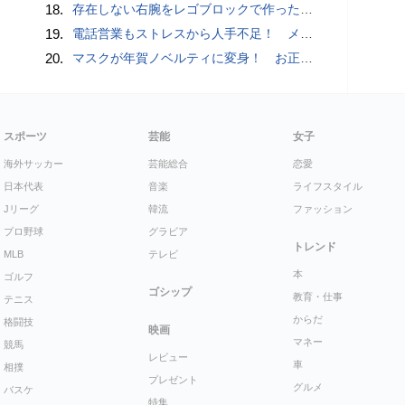
18.
存在しない右腕をレゴブロックで作った少年ビルダーが登場
19.
電話営業もストレスから人手不足！ メンタルに心配ない会話AI 「Sakura TALK」が営業電話をかける時代がくる
20.
マスクが年賀ノベルティに変身！ お正月特別パッケージの注文受付開始
スポーツ
芸能
女子
海外サッカー
芸能総合
恋愛
日本代表
音楽
ライフスタイル
Jリーグ
韓流
ファッション
プロ野球
グラビア
トレンド
MLB
テレビ
本
ゴルフ
ゴシップ
教育・仕事
テニス
からだ
格闘技
映画
マネー
競馬
レビュー
車
相撲
プレゼント
グルメ
バスケ
特集