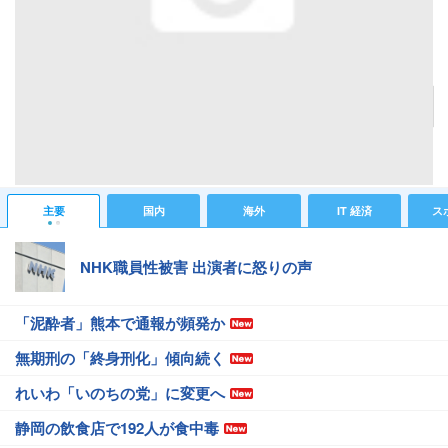
さまざまな種類のメガネが陳列されている
記事へ戻る
#IT 経済ニュース
#Webニュース
#アキバ物欲
主要
国内
海外
IT 経済
ス
NHK職員性被害 出演者に怒りの声
「泥酔者」熊本で通報が頻発か
無期刑の「終身刑化」傾向続く
れいわ「いのちの党」に変更へ
静岡の飲食店で192人が食中毒