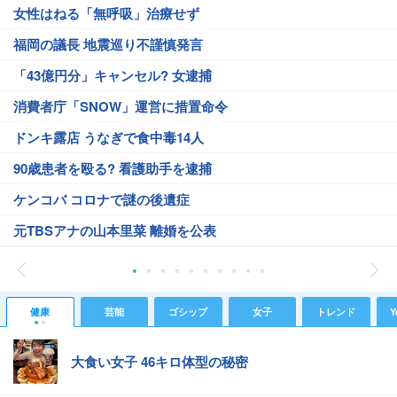
女性はねる「無呼吸」治療せず
福岡の議長 地震巡り不謹慎発言
「43億円分」キャンセル? 女逮捕
消費者庁「SNOW」運営に措置命令
ドンキ露店 うなぎで食中毒14人
90歳患者を殴る? 看護助手を逮捕
ケンコバ コロナで謎の後遺症
元TBSアナの山本里菜 離婚を公表
健康
芸能
ゴシップ
女子
トレンド
Y
大食い女子 46キロ体型の秘密