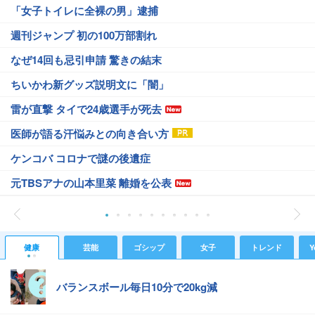
「女子トイレに全裸の男」逮捕
週刊ジャンプ 初の100万部割れ
なぜ14回も忌引申請 驚きの結末
ちいかわ新グッズ説明文に「闇」
雷が直撃 タイで24歳選手が死去
医師が語る汗悩みとの向き合い方
ケンコバ コロナで謎の後遺症
元TBSアナの山本里菜 離婚を公表
健康
芸能
ゴシップ
女子
トレンド
Y
バランスボール毎日10分で20kg減