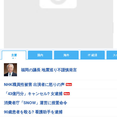
耳の中に入れるタイプのメガネ
記事へ戻る
#IT 経済ニュース
#Webニュース
#アキバ物欲
主要
国内
海外
IT 経済
ス
福岡の議長 地震巡り不謹慎発言
NHK職員性被害 出演者に怒りの声
「43億円分」キャンセル? 女逮捕
消費者庁「SNOW」運営に措置命令
90歳患者を殴る? 看護助手を逮捕