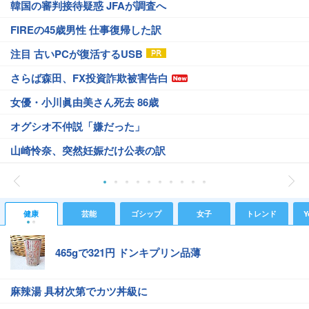
韓国の審判接待疑惑 JFAが調査へ
FIREの45歳男性 仕事復帰した訳
注目 古いPCが復活するUSB
さらば森田、FX投資詐欺被害告白
女優・小川眞由美さん死去 86歳
オグシオ不仲説「嫌だった」
山崎怜奈、突然妊娠だけ公表の訳
健康
芸能
ゴシップ
女子
トレンド
Y
465gで321円 ドンキプリン品薄
麻辣湯 具材次第でカツ丼級に