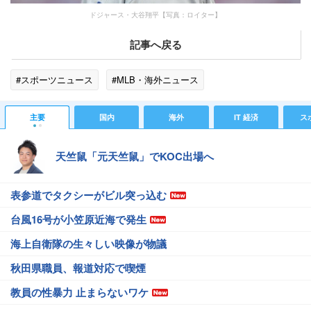
ドジャース・大谷翔平【写真：ロイター】
記事へ戻る
#スポーツニュース
#MLB・海外ニュース
主要
国内
海外
IT 経済
ス
天竺鼠「元天竺鼠」でKOC出場へ
表参道でタクシーがビル突っ込む
台風16号が小笠原近海で発生
海上自衛隊の生々しい映像が物議
秋田県職員、報道対応で喫煙
教員の性暴力 止まらないワケ