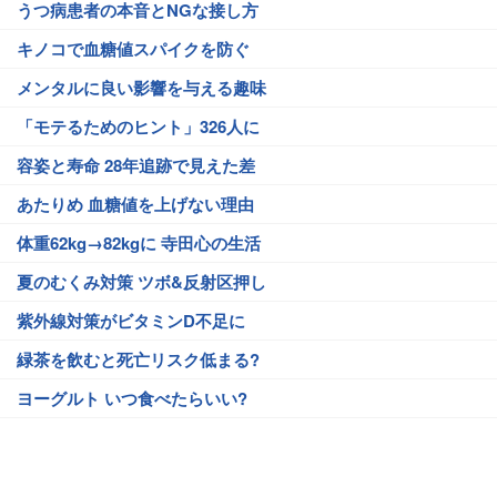
うつ病患者の本音とNGな接し方
キノコで血糖値スパイクを防ぐ
メンタルに良い影響を与える趣味
「モテるためのヒント」326人に
容姿と寿命 28年追跡で見えた差
あたりめ 血糖値を上げない理由
体重62kg→82kgに 寺田心の生活
夏のむくみ対策 ツボ&反射区押し
紫外線対策がビタミンD不足に
緑茶を飲むと死亡リスク低まる?
ヨーグルト いつ食べたらいい?