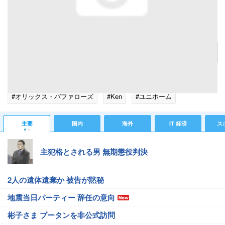
オリックスジュニア・塩崎真監督【写真：球団提供】
記事へ戻る
#スポーツニュース
#あかり
#橋本健
#NPB
#性格
#オリックス・バファローズ
#Ken
#ユニホーム
#神宮球場
#小学生
#スポーツニュース・トピックス
主要
国内
海外
IT 経済
ス
主犯格とされる男 無期懲役判決
2人の遺体遺棄か 被告が黙秘
地震当日パーティー 辞任の意向
彬子さま ブータンを非公式訪問