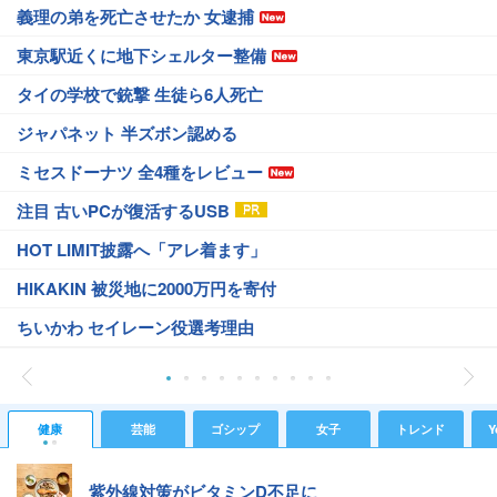
義理の弟を死亡させたか 女逮捕
東京駅近くに地下シェルター整備
タイの学校で銃撃 生徒ら6人死亡
ジャパネット 半ズボン認める
ミセスドーナツ 全4種をレビュー
注目 古いPCが復活するUSB
HOT LIMIT披露へ「アレ着ます」
HIKAKIN 被災地に2000万円を寄付
ちいかわ セイレーン役選考理由
健康
芸能
ゴシップ
女子
トレンド
Y
紫外線対策がビタミンD不足に