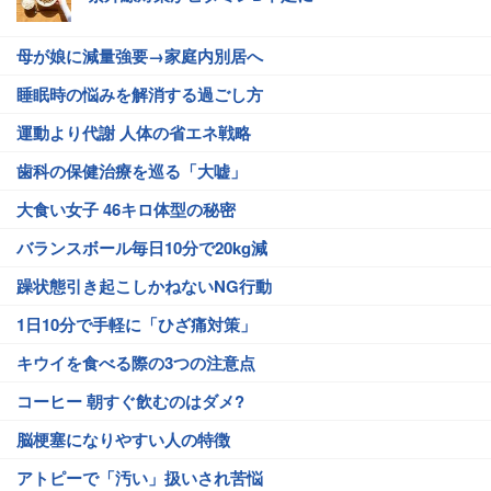
母が娘に減量強要→家庭内別居へ
睡眠時の悩みを解消する過ごし方
運動より代謝 人体の省エネ戦略
歯科の保健治療を巡る「大嘘」
大食い女子 46キロ体型の秘密
バランスボール毎日10分で20kg減
躁状態引き起こしかねないNG行動
1日10分で手軽に「ひざ痛対策」
キウイを食べる際の3つの注意点
コーヒー 朝すぐ飲むのはダメ?
脳梗塞になりやすい人の特徴
アトピーで「汚い」扱いされ苦悩