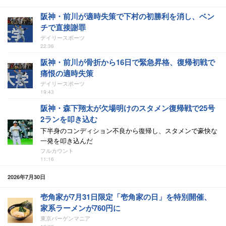
阪神・前川が適時失策で下村の初勝利を消し、ベン
チで直接謝罪
デイリースポーツ
22:36
阪神・前川が骨折から16日で緊急昇格、復帰初戦で
痛恨の適時失策
デイリースポーツ
19:43
阪神・森下翔太が欠場明けのスタメン復帰戦で25号
2ランを叩き込む
下半身のコンディション不良から復帰し、スタメンで豪快な
一発を叩き込んだ
フルカウント
11:16
2026年7月30日
壱角家が7月31日限定「壱角家の日」を特別開催、
家系ラーメンが760円に
東京バーゲンマニア