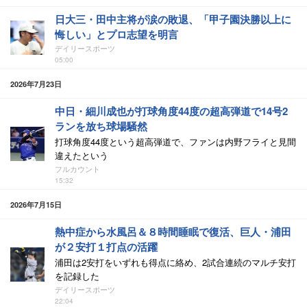
日大三・田中主将が涙の敗退、「甲子園決勝以上に
悔しい」とプロ志望を明言
デイリースポーツ
05:00
2026年7月23日
中日・細川成也が打球角度44度の超高弾道で14号2
ランを放ち球場騒然
打球角度44度という超高弾道で、ファンは内野フライと見間
違えたという
フルカウント
15:32
2026年7月15日
熱中症から水風呂＆８時間睡眠で復活、巨人・浦田
が２安打１打点の活躍
浦田は2安打をいずれも得点に絡め、2試合連続のマルチ安打
を記録した
デイリースポーツ
22:04