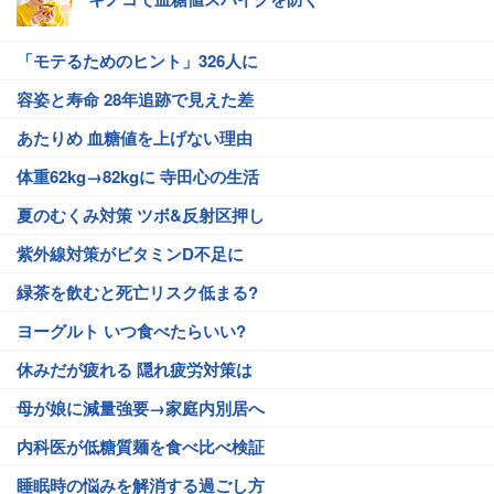
「モテるためのヒント」326人に
容姿と寿命 28年追跡で見えた差
あたりめ 血糖値を上げない理由
体重62kg→82kgに 寺田心の生活
夏のむくみ対策 ツボ&反射区押し
紫外線対策がビタミンD不足に
緑茶を飲むと死亡リスク低まる?
ヨーグルト いつ食べたらいい?
休みだが疲れる 隠れ疲労対策は
母が娘に減量強要→家庭内別居へ
内科医が低糖質麺を食べ比べ検証
睡眠時の悩みを解消する過ごし方