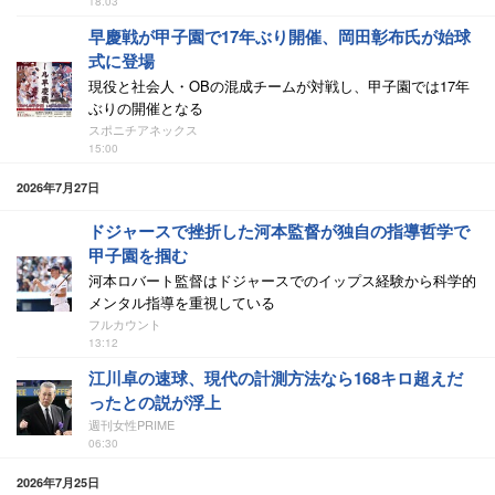
18:03
早慶戦が甲子園で17年ぶり開催、岡田彰布氏が始球
式に登場
現役と社会人・OBの混成チームが対戦し、甲子園では17年
ぶりの開催となる
スポニチアネックス
15:00
2026年7月27日
ドジャースで挫折した河本監督が独自の指導哲学で
甲子園を掴む
河本ロバート監督はドジャースでのイップス経験から科学的
メンタル指導を重視している
フルカウント
13:12
江川卓の速球、現代の計測方法なら168キロ超えだ
ったとの説が浮上
週刊女性PRIME
06:30
2026年7月25日