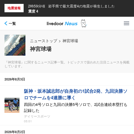
2時59分頃
岩手県で最大震度4の地震が発生しました
地震速報
震度 4
一覧
ニューストップ
>
神宮球場
神宮球場
『神宮球場』に関するニュース記事一覧。トピックスで扱われた注目ニュースを掲載
しています。
2026年8月3日
阪神・坂本誠志郎が自身初の1試合2発、九回決勝ソ
ロでチームを4連勝に導く
四回の4号ソロと九回の決勝5号ソロで、2試合連続本塁打も
記録した
デイリースポーツ
05:01
2026年8月2日