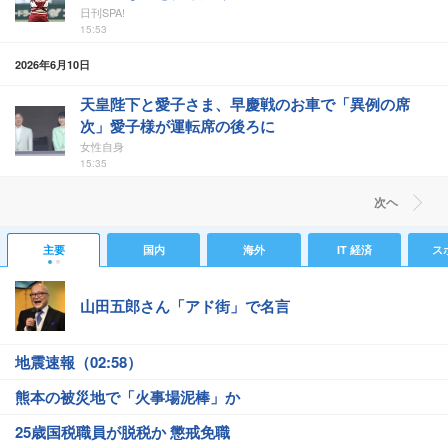
日刊SPA!
15:53
2026年6月10日
天皇陛下と愛子さま、早慶戦のお車で「異例の席
次」愛子様が運転席の後ろに
女性自身
15:35
次ヘ
主要
国内
海外
IT 経済
ス
山田五郎さん「アド街」で名言
地震速報（02:58）
熊本の被災地で「火事場泥棒」か
25歳国税職員が脱税か 懲戒免職