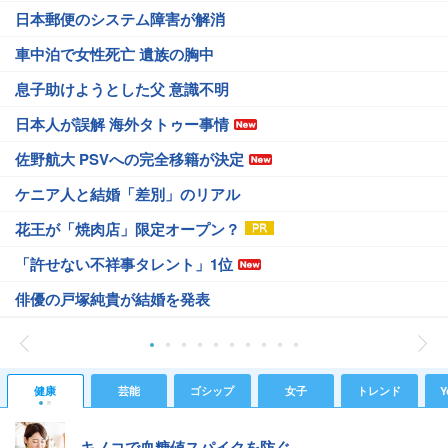
日本郵便のシステム障害が解消
車中泊で女性死亡 遺族の胸中
息子助けようとした父 意識不明
日本人が誤解 海外タトゥー事情
佐野航大 PSVへの完全移籍が決定
ケニア人と結婚「差別」のリアル
花王が「焼肉店」限定オープン？
「許せない不祥事タレント」1位
俳優の戸塚純貴が結婚を発表
健康
芸能
ゴシップ
女子
トレンド
Y
キノコで血糖値スパイクを防ぐ