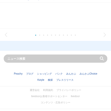
Peachy
ブログ
ショッピング
バンク
みんかぶ
みんかぶChoice
Kstyle
株探
プレスリリース
運営会社
利用規約
プライバシーポリシー
livedoorお客様サポートセンター
livedoor
コンテンツ・広告ポリシー