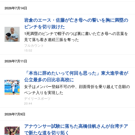
2026年7月14日
岩倉のエース・佐藤が亡き母への誓いを胸に満塁の
ピンチを切り抜けた
1死満塁のピンチで帽子のつば裏に書いた亡き母への言葉を
見て落ち着き連続三振を奪った
フルカウント
15:02
2026年7月11日
「本当に辞めたいって何回も思った」東大進学者が
公立最多の日比谷高校に
女子はメンバー登録不可の中、顔面骨折を乗り越えて念願の
ベンチ入りを実現した
デイリースポーツ
20:44
2026年7月9日
アナウンサー試験に落ちた高橋佳帆さんが台湾チア
で新たな道を切り拓く