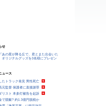
らせ
『あの星が降る丘で、君とまた出会いた
』オリジナルグッズを3名様にプレゼン
ニュース
したトラック発見 男性死亡
高元監督 保護者に直接謝罪
ダリスト 本多灯被告を起訴
金で競艇? 約1.3億円脱税か
地震「激甚災害」に指定決定