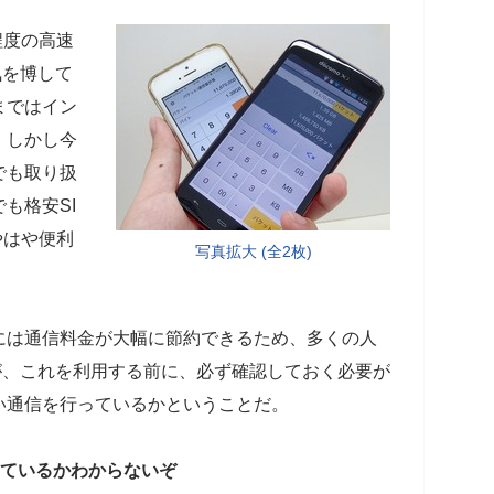
程度の高速
気を博して
まではイン
。しかし今
でも取り扱
も格安SI
やはや便利
写真拡大 (全2枚)
には通信料金が大幅に節約できるため、多くの人
が、これを利用する前に、必ず確認しておく必要が
い通信を行っているかということだ。
っているかわからないぞ