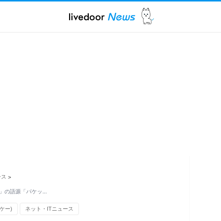
ース
>
」の語源「パケッ…
ケー)
ネット・ITニュース