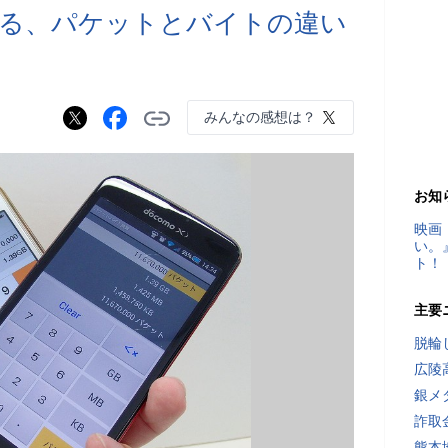
ある、パケットとバイトの違い
みんなの感想は？
お知
映画
い。
ト！
主要
脱輪
広陵
銀メ
詐取
熊本