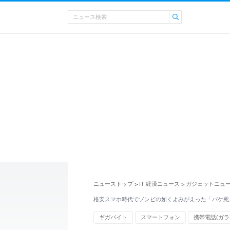
ニューストップ
IT 経済ニュース
ガジェットニュ
>
>
格安スマホ時代でゾンビの如くよみがえった「パケ死
ギガバイト
スマートフォン
携帯電話(ガラ