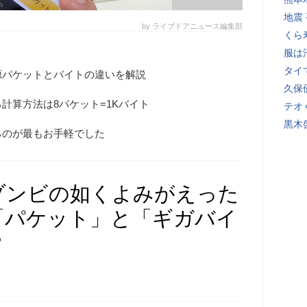
地震
by ライブドアニュース編集部
くら
服は
タイ
源パケットとバイトの違いを解説
久保
計算方法は8パケット=1Kバイト
テオ
黒木
るのが最もお手軽でした
ゾンビの如くよみがえった
「パケット」と「ギガバイ
？