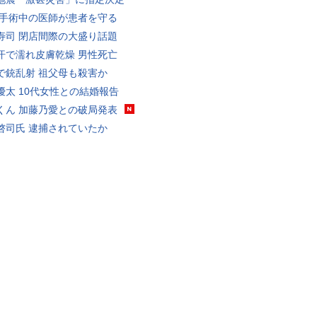
 手術中の医師が患者を守る
寿司 閉店間際の大盛り話題
汗で濡れ皮膚乾燥 男性死亡
で銃乱射 祖父母も殺害か
優太 10代女性との結婚報告
くん 加藤乃愛との破局発表
啓司氏 逮捕されていたか