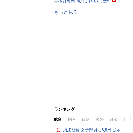
黒木啓司氏 逮捕されていたか
もっと見る
ランキング
総合
国内
政治
海外
経済
IT
1.
須江監督 女子部員に3条件提示