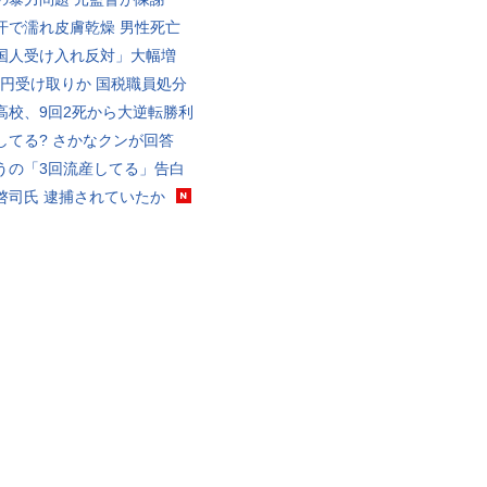
汗で濡れ皮膚乾燥 男性死亡
国人受け入れ反対」大幅増
5億円受け取りか 国税職員処分
高校、9回2死から大逆転勝利
してる? さかなクンが回答
うの「3回流産してる」告白
啓司氏 逮捕されていたか