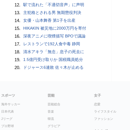
12.
駅で流れた「不適切音声」に声明
13.
主犯格とされる男 無期懲役判決
14.
女優・山本舞香 第1子を出産
15.
HIKAKIN 被災地に2000万円を寄付
16.
深夜アニメに喫煙描写 BPOで議論
17.
レストランで192人食中毒 静岡
18.
清水アキラ「無念」息子の死去に
19.
1.5億円受け取りか 国税職員処分
20.
ドジャース6連敗 佐々木が止める
スポーツ
芸能
女子
海外サッカー
芸能総合
恋愛
日本代表
音楽
ライフスタイル
Jリーグ
韓流
ファッション
プロ野球
グラビア