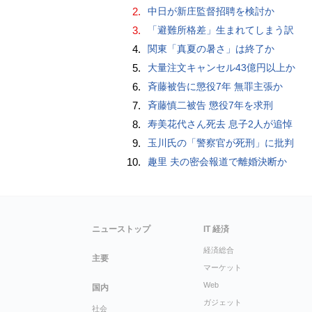
2.
中日が新庄監督招聘を検討か
3.
「避難所格差」生まれてしまう訳
4.
関東「真夏の暑さ」は終了か
5.
大量注文キャンセル43億円以上か
6.
斉藤被告に懲役7年 無罪主張か
7.
斉藤慎二被告 懲役7年を求刑
8.
寿美花代さん死去 息子2人が追悼
9.
玉川氏の「警察官が死刑」に批判
10.
趣里 夫の密会報道で離婚決断か
ニューストップ
IT 経済
経済総合
主要
マーケット
Web
国内
ガジェット
社会