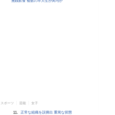
無銭飲食 複数の早大生が関与か
スポーツ
芸能
女子
11.
正常な組織を誤摘出 重篤な状態