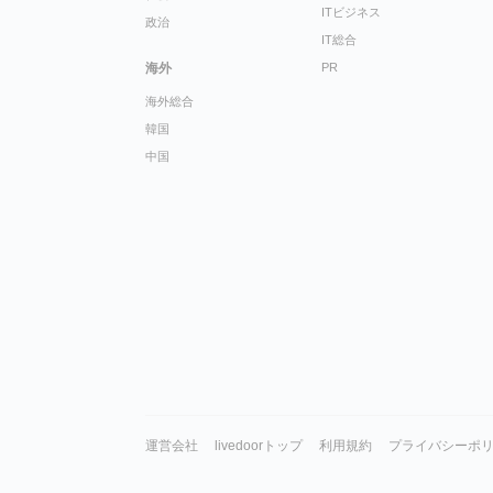
ITビジネス
政治
IT総合
海外
PR
海外総合
韓国
中国
運営会社
livedoorトップ
利用規約
プライバシーポ