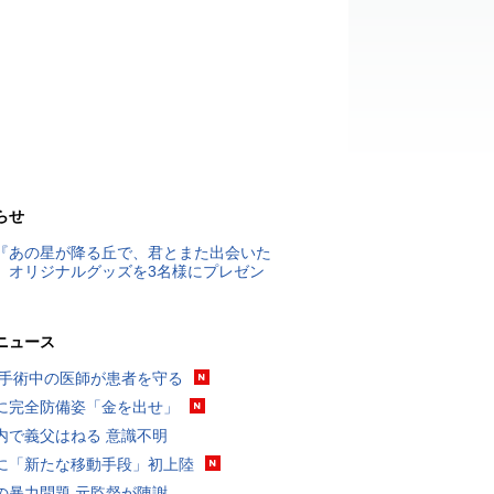
らせ
『あの星が降る丘で、君とまた出会いた
』オリジナルグッズを3名様にプレゼン
ニュース
 手術中の医師が患者を守る
に完全防備姿「金を出せ」
内で義父はねる 意識不明
に「新たな移動手段」初上陸
の暴力問題 元監督が陳謝