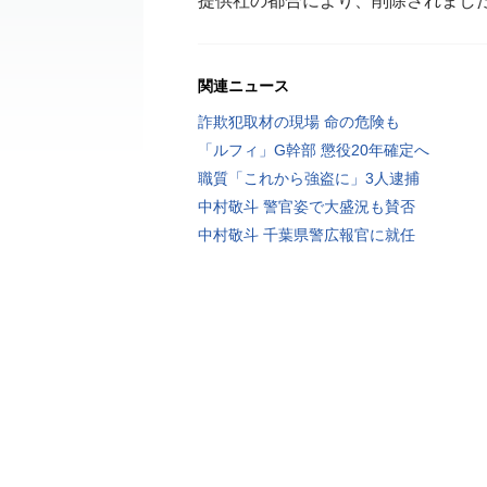
提供社の都合により、削除されまし
関連ニュース
詐欺犯取材の現場 命の危険も
「ルフィ」G幹部 懲役20年確定へ
職質「これから強盗に」3人逮捕
中村敬斗 警官姿で大盛況も賛否
中村敬斗 千葉県警広報官に就任