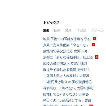
トピックス
主要
国内
海外
IT 経済
スポーツ
地震 手術中の医師が患者を守る
真夏に完全防備姿「金を出せ」
敷地内で義父はねる 意識不明
京都に「新たな移動手段」初上陸
広陵の暴力問題 元監督が陳謝
服は汗で濡れ皮膚乾燥 男性死亡
「外国人受け入れ反対」大幅増
1.5億円受け取りか 国税職員処分
有明高校、9回2死から大逆転勝利
結婚してる? さかなクンが回答
神田うの「3回流産してる」告白