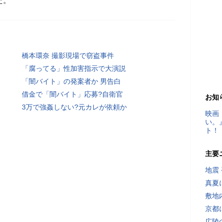
た。
橋本環奈 撮影現場で窃盗事件
「腐ってる」性加害指示で大演説
「闇バイト」の発案者か 男告白
借金で「闇バイト」応募?自衛官
お知
3万で強姦しない?元カレが依頼か
映画
い。
ト！
主要
地震
真夏
敷地
京都
広陵