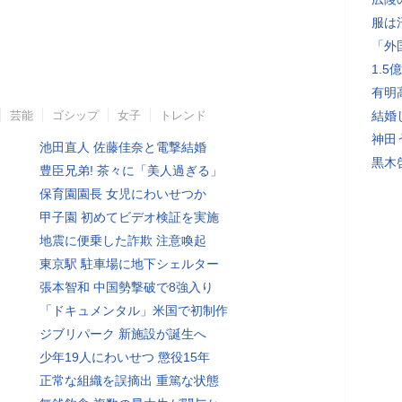
服は
「外
1.
有明
芸能
ゴシップ
女子
トレンド
結婚
神田
池田直人 佐藤佳奈と電撃結婚
黒木
豊臣兄弟! 茶々に「美人過ぎる」
保育園園長 女児にわいせつか
甲子園 初めてビデオ検証を実施
地震に便乗した詐欺 注意喚起
東京駅 駐車場に地下シェルター
張本智和 中国勢撃破で8強入り
「ドキュメンタル」米国で初制作
ジブリパーク 新施設が誕生へ
少年19人にわいせつ 懲役15年
正常な組織を誤摘出 重篤な状態