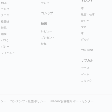
トレンド
MLB
テレビ
本
ゴルフ
ゴシップ
教育・仕事
テニス
からだ
格闘技
映画
マネー
競馬
レビュー
車
相撲
プレゼント
グルメ
バスケ
特集
バレー
YouTube
フィギュア
サブカル
アニメ
ゲーム
コミック
リシー
コンテンツ・広告ポリシー
livedoorお客様サポートセンター