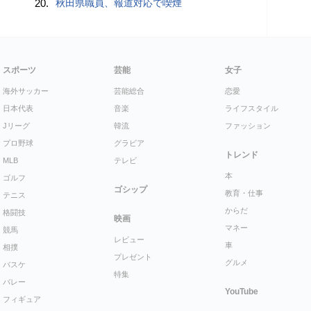
20.
秋田県職員、報道対応で喫煙
スポーツ
芸能
女子
海外サッカー
芸能総合
恋愛
日本代表
音楽
ライフスタイル
Jリーグ
韓流
ファッション
プロ野球
グラビア
トレンド
MLB
テレビ
本
ゴルフ
ゴシップ
教育・仕事
テニス
からだ
格闘技
映画
マネー
競馬
レビュー
車
相撲
プレゼント
グルメ
バスケ
特集
バレー
YouTube
フィギュア