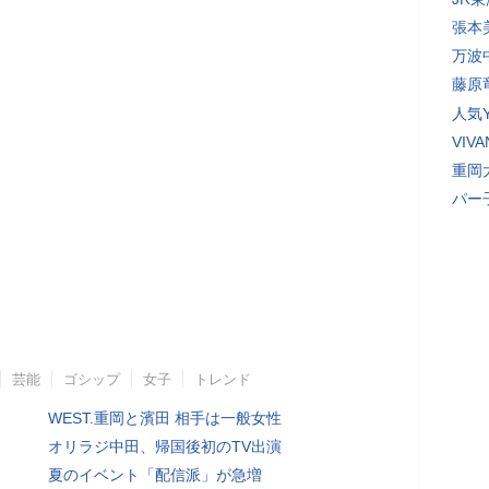
張本
万波
藤原
人気Y
VI
重岡
パー
芸能
ゴシップ
女子
トレンド
WEST.重岡と濱田 相手は一般女性
オリラジ中田、帰国後初のTV出演
夏のイベント「配信派」が急増