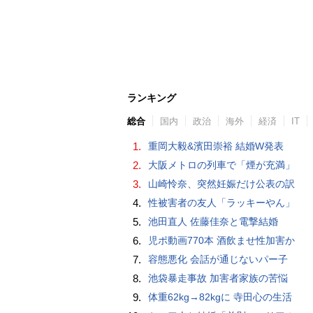
ランキング
総合
国内
政治
海外
経済
IT
1.
重岡大毅&濱田崇裕 結婚W発表
2.
大阪メトロの列車で「煙が充満」
3.
山崎怜奈、突然妊娠だけ公表の訳
4.
性被害者の友人「ラッキーやん」
5.
池田直人 佐藤佳奈と電撃結婚
6.
児ポ動画770本 酒飲ませ性加害か
7.
容態悪化 会話が通じないパー子
8.
池袋暴走事故 加害者家族の苦悩
9.
体重62kg→82kgに 寺田心の生活