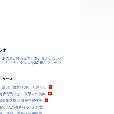
らせ
『あの星が降る丘で、君とまた出会いた
』オリジナルグッズを3名様にプレゼン
ニュース
ン爆発「貴重品OK」と許可か
東海夜行列車が一夜限りの復刻
県知事選挙 現職が当選確実
浴で3人が流される 1人死亡
東海「夜行」新幹線が初運行