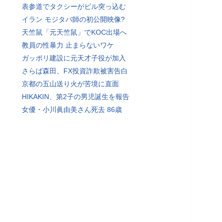
表参道でタクシーがビル突っ込む
イラン モジタバ師の初公開映像?
天竺鼠「元天竺鼠」でKOC出場へ
教員の性暴力 止まらないワケ
ガッポリ建設に元天才子役が加入
さらば森田、FX投資詐欺被害告白
京都の五山送り火が苦境に直面
HIKAKIN、第2子の男児誕生を報告
女優・小川眞由美さん死去 86歳