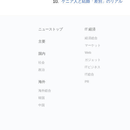
10.
ケニア人と結婚「差別」のリアル
ニューストップ
IT 経済
経済総合
主要
マーケット
Web
国内
ガジェット
社会
ITビジネス
政治
IT総合
海外
PR
海外総合
韓国
中国