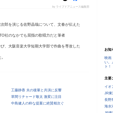
by ライブドアニュース編集部
健次郎を演じる佐野晶哉について、文春が伝えた
RTO社のなかでも屈指の歌唱力だと筆者
学び、大阪音楽大学短期大学部で作曲を専攻した
お知
た。
映画
い。
ト！
主要
イオ
工藤静香 夫の後輩と共演に反響
JR
草間リチャード敬太 激変に注目
長野
中島健人の粋な提案に絶賛相次ぐ
海水
JR