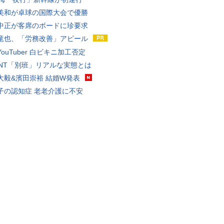
美和が卓球の国際大会で優勝
中正が客席のボードに珍要求
竜也、「労務改善」アピール
ouTuber 白ビキニ加工否定
VANT「別班」リアルな実態とは
大毅&濱田崇裕 結婚W発表
子の認知症 老老介護に不安