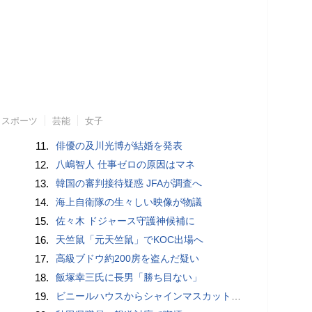
スポーツ
芸能
女子
11.
俳優の及川光博が結婚を発表
12.
八嶋智人 仕事ゼロの原因はマネ
13.
韓国の審判接待疑惑 JFAが調査へ
14.
海上自衛隊の生々しい映像が物議
15.
佐々木 ドジャース守護神候補に
16.
天竺鼠「元天竺鼠」でKOC出場へ
17.
高級ブドウ約200房を盗んだ疑い
18.
飯塚幸三氏に長男「勝ち目ない」
19.
ビニールハウスからシャインマスカット約200房を盗んだ疑い ネットで販売か 無職の男（42）逮捕 岡山県警