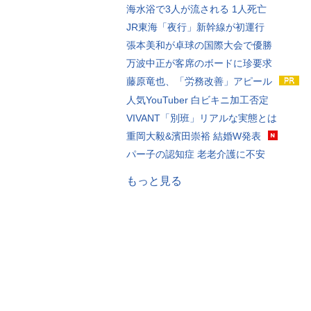
海水浴で3人が流される 1人死亡
JR東海「夜行」新幹線が初運行
張本美和が卓球の国際大会で優勝
万波中正が客席のボードに珍要求
藤原竜也、「労務改善」アピール
人気YouTuber 白ビキニ加工否定
VIVANT「別班」リアルな実態とは
重岡大毅&濱田崇裕 結婚W発表
パー子の認知症 老老介護に不安
もっと見る