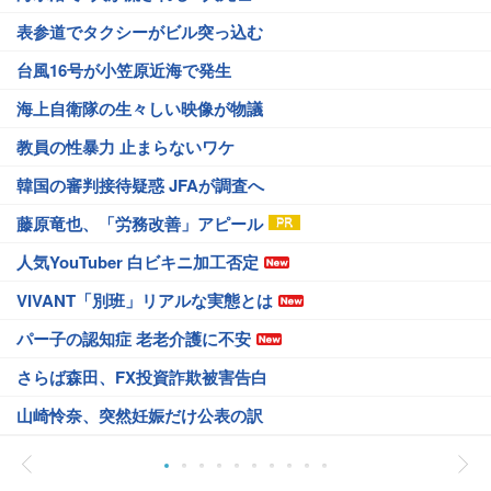
表参道でタクシーがビル突っ込む
台風16号が小笠原近海で発生
海上自衛隊の生々しい映像が物議
教員の性暴力 止まらないワケ
韓国の審判接待疑惑 JFAが調査へ
藤原竜也、「労務改善」アピール
人気YouTuber 白ビキニ加工否定
VIVANT「別班」リアルな実態とは
パー子の認知症 老老介護に不安
さらば森田、FX投資詐欺被害告白
山崎怜奈、突然妊娠だけ公表の訳