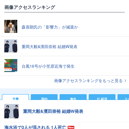
画像アクセスランキング
森喜朗氏の「影響力」が減退か
重岡大毅&濱田崇裕 結婚W発表
台風16号が小笠原近海で発生
画像アクセスランキングをもっと見る
主要
国内
海外
IT 経済
ス
重岡大毅&濱田崇裕 結婚W発表
海水浴で3人が流される 1人死亡