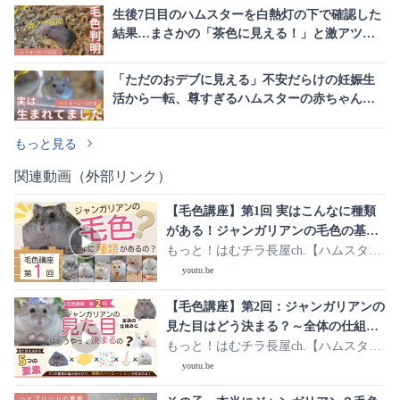
生後7日目のハムスターを白熱灯の下で確認した
結果…まさかの「茶色に見える！」と激アツ展
開に
「ただのおデブに見える」不安だらけの妊娠生
活から一転、尊すぎるハムスターの赤ちゃん誕
生に感動の嵐
もっと見る
関連動画（外部リンク）
【毛色講座】第1回 実はこんなに種類
がある！ジャンガリアンの毛色の基本
と5つの要素【ジャンガリアンハムスタ
もっと！はむチラ長屋ch.【ハムスタ
ーの毛色講座】
ー】
youtu.be
​【毛色講座】第2回：ジャンガリアンの
見た目はどう決まる？～全体の仕組み
～
もっと！はむチラ長屋ch.【ハムスタ
ー】
youtu.be