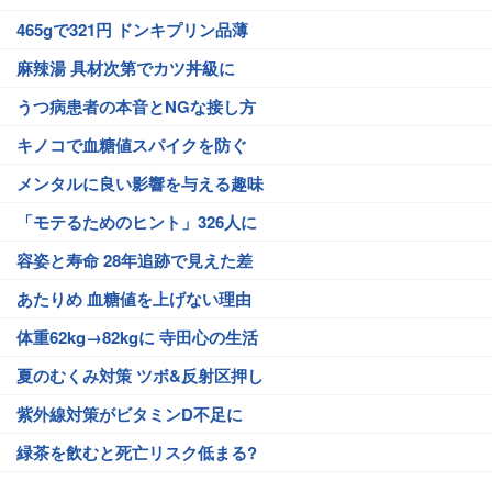
465gで321円 ドンキプリン品薄
麻辣湯 具材次第でカツ丼級に
うつ病患者の本音とNGな接し方
キノコで血糖値スパイクを防ぐ
メンタルに良い影響を与える趣味
「モテるためのヒント」326人に
容姿と寿命 28年追跡で見えた差
あたりめ 血糖値を上げない理由
体重62kg→82kgに 寺田心の生活
夏のむくみ対策 ツボ&反射区押し
紫外線対策がビタミンD不足に
緑茶を飲むと死亡リスク低まる?