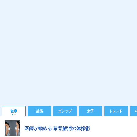
健康
芸能
ゴシップ
女子
トレンド
Y
医師が勧める 猫背解消の体操術