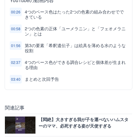
YouTubeの動画内容
4つのベース色はたった2つの色素の組み合わせでで
00:26
きている
2つの色素の正体「ユーメラニン」と「フェオメラニ
00:58
ン」とは
第3の要素「希釈遺伝子」は絵具を薄める水のような
01:56
役割
4つのベース色ができる調合レシピと個体差が生まれ
02:37
る理由
まとめと次回予告
03:40
関連記事
【悶絶】大きすぎる我が子を運べないハムスタ
ーのママ、必死すぎる姿が天使すぎる