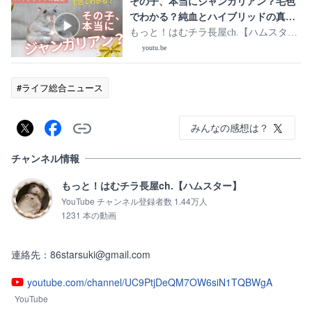
その子、本当にジャンガリアン？毛色
でわかる？純血とハイブリッドの真
実！
もっと！はむチラ長屋ch.【ハムスタ
ー】
youtu.be
#ライフ総合ニュース
みんなの感想は？
チャンネル情報
もっと！はむチラ長屋ch.【ハムスター】
YouTube チャンネル登録者数 1.44万人
1231 本の動画
連絡先：86starsuki@gmail.com
youtube.com/channel/UC9PtjDeQM7OW6siN1TQBWgA
YouTube