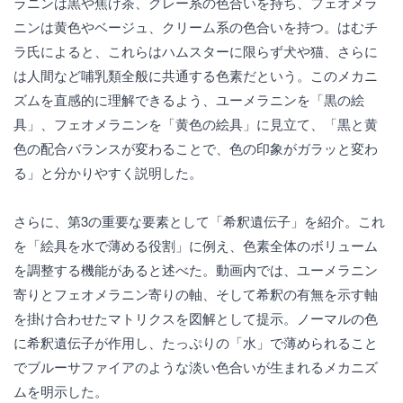
ラニンは黒や焦げ茶、グレー系の色合いを持ち、フェオメラ
ニンは黄色やベージュ、クリーム系の色合いを持つ。はむチ
ラ氏によると、これらはハムスターに限らず犬や猫、さらに
は人間など哺乳類全般に共通する色素だという。このメカニ
ズムを直感的に理解できるよう、ユーメラニンを「黒の絵
具」、フェオメラニンを「黄色の絵具」に見立て、「黒と黄
色の配合バランスが変わることで、色の印象がガラッと変わ
る」と分かりやすく説明した。
さらに、第3の重要な要素として「希釈遺伝子」を紹介。これ
を「絵具を水で薄める役割」に例え、色素全体のボリューム
を調整する機能があると述べた。動画内では、ユーメラニン
寄りとフェオメラニン寄りの軸、そして希釈の有無を示す軸
を掛け合わせたマトリクスを図解として提示。ノーマルの色
に希釈遺伝子が作用し、たっぷりの「水」で薄められること
でブルーサファイアのような淡い色合いが生まれるメカニズ
ムを明示した。