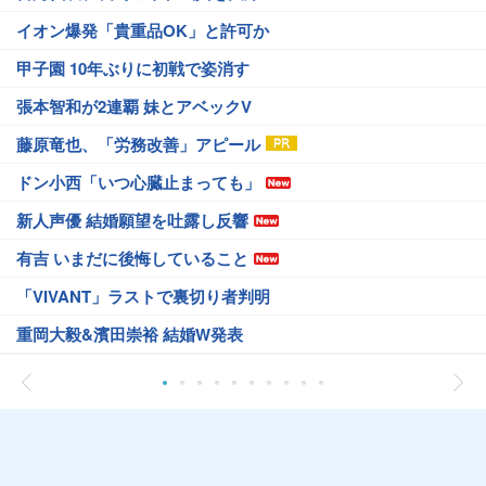
イオン爆発「貴重品OK」と許可か
甲子園 10年ぶりに初戦で姿消す
張本智和が2連覇 妹とアベックV
藤原竜也、「労務改善」アピール
ドン小西「いつ心臓止まっても」
新人声優 結婚願望を吐露し反響
有吉 いまだに後悔していること
「VIVANT」ラストで裏切り者判明
重岡大毅&濱田崇裕 結婚W発表