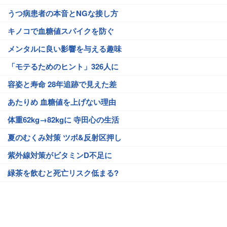
うつ病患者の本音とNGな接し方
キノコで血糖値スパイクを防ぐ
メンタルに良い影響を与える趣味
「モテるためのヒント」326人に
容姿と寿命 28年追跡で見えた差
あたりめ 血糖値を上げない理由
体重62kg→82kgに 寺田心の生活
夏のむくみ対策 ツボ&反射区押し
紫外線対策がビタミンD不足に
緑茶を飲むと死亡リスク低まる?