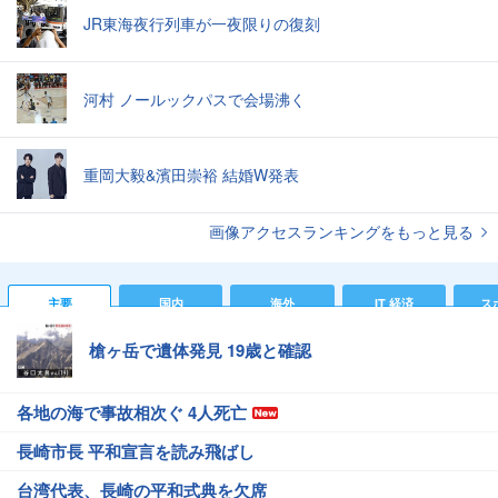
JR東海夜行列車が一夜限りの復刻
河村 ノールックパスで会場沸く
重岡大毅&濱田崇裕 結婚W発表
画像アクセスランキングをもっと見る
主要
国内
海外
IT 経済
ス
槍ヶ岳で遺体発見 19歳と確認
各地の海で事故相次ぐ 4人死亡
長崎市長 平和宣言を読み飛ばし
台湾代表、長崎の平和式典を欠席