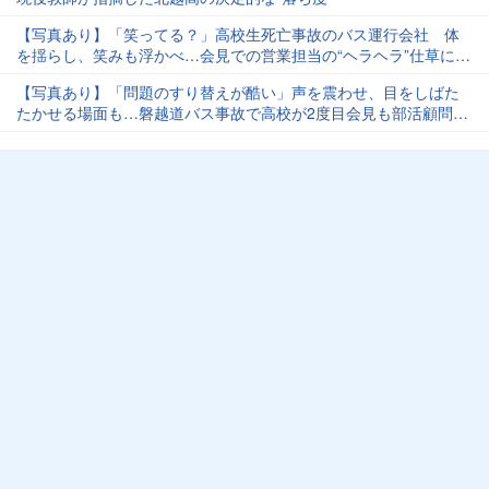
【写真あり】「笑ってる？」高校生死亡事故のバス運行会社 体
を揺らし、笑みも浮かべ…会見での営業担当の“ヘラヘラ”仕草に疑
問続出
【写真あり】「問題のすり替えが酷い」声を震わせ、目をしばた
たかせる場面も…磐越道バス事故で高校が2度目会見も部活顧問
の“被害者アピール”に批判噴出