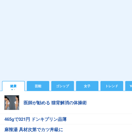
健康
芸能
ゴシップ
女子
トレンド
Y
医師が勧める 猫背解消の体操術
465gで321円 ドンキプリン品薄
麻辣湯 具材次第でカツ丼級に