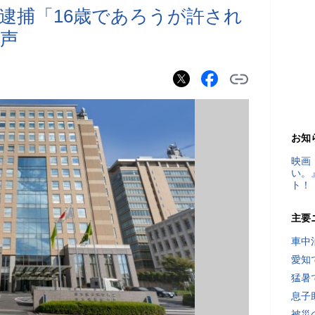
で逮捕「16歳であろうが許され
声
お知
映画
い。
ト！
主要
車中
愛知
猛暑
息子
被災