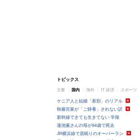
トピックス
主要
国内
海外
IT 経済
スポーツ
ケニア人と結婚「差別」のリアル
秋篠宮家が「ご静養」されない訳
新幹線できても生きてない 辛辣
蓮池薫さんの母が94歳で死去
JR横浜線で居眠りのオーバーラン