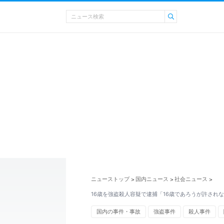
ニューストップ
国内ニュース
社会ニュース
>
>
>
16歳を強盗殺人容疑で逮捕「16歳であろうが許され
国内の事件・事故
強盗事件
殺人事件