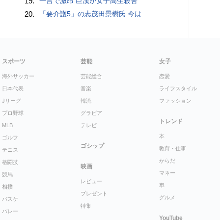
19.
一言で激昂 巨漢が女子高生殺害
20.
「要介護5」の志茂田景樹氏 今は
スポーツ
芸能
女子
海外サッカー
芸能総合
恋愛
日本代表
音楽
ライフスタイル
Jリーグ
韓流
ファッション
プロ野球
グラビア
トレンド
MLB
テレビ
本
ゴルフ
ゴシップ
教育・仕事
テニス
からだ
格闘技
映画
マネー
競馬
レビュー
車
相撲
プレゼント
グルメ
バスケ
特集
バレー
YouTube