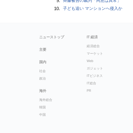
9.
斉藤被告の裁判「同意は異常」
10.
子ども追い マンションへ侵入か
ニューストップ
IT 経済
経済総合
主要
マーケット
Web
国内
ガジェット
社会
ITビジネス
政治
IT総合
海外
PR
海外総合
韓国
中国