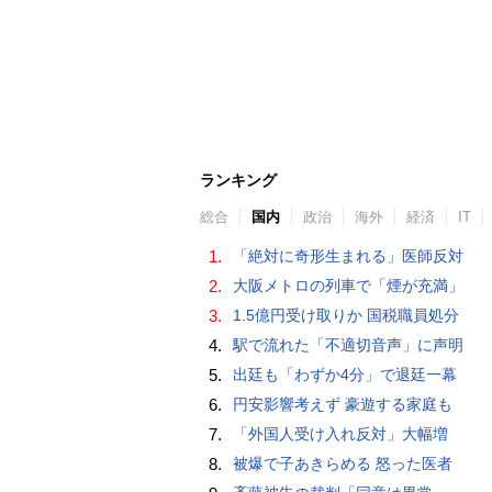
ランキング
総合
国内
政治
海外
経済
IT
1.
「絶対に奇形生まれる」医師反対
2.
大阪メトロの列車で「煙が充満」
3.
1.5億円受け取りか 国税職員処分
4.
駅で流れた「不適切音声」に声明
5.
出廷も「わずか4分」で退廷一幕
6.
円安影響考えず 豪遊する家庭も
7.
「外国人受け入れ反対」大幅増
8.
被爆で子あきらめる 怒った医者