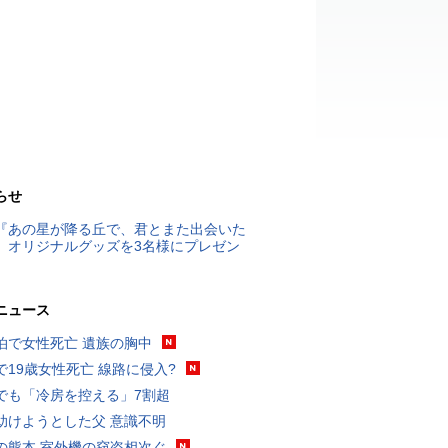
らせ
『あの星が降る丘で、君とまた出会いた
』オリジナルグッズを3名様にプレゼン
ニュース
泊で女性死亡 遺族の胸中
で19歳女性死亡 線路に侵入?
でも「冷房を控える」7割超
助けようとした父 意識不明
の熊本 室外機の窃盗相次ぐ