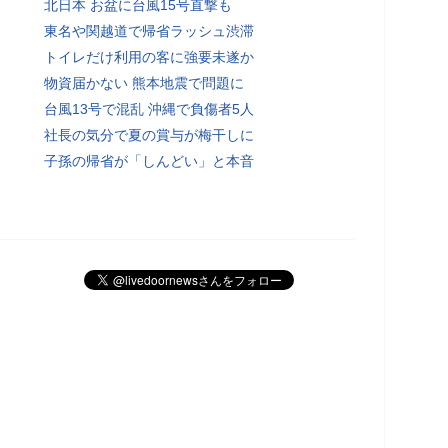
北日本 お盆に台風15号直撃も
東名や関越道で帰省ラッシュ渋滞
トイレだけ利用の客に強要未遂か
物資届かない 熊本地震で問題に
台風13号で混乱 沖縄で負傷者5人
社長の気分で夏の賞与が梅干しに
子孫の帰省が「しんどい」と本音