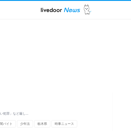
ない犯罪」など厳し…
闇バイト
少年法
栃木県
時事ニュース