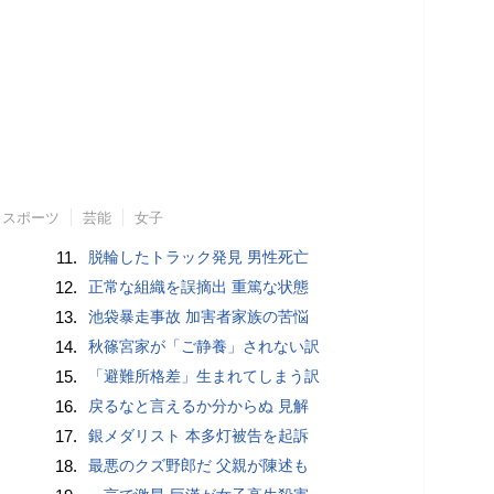
スポーツ
芸能
女子
11.
脱輪したトラック発見 男性死亡
12.
正常な組織を誤摘出 重篤な状態
13.
池袋暴走事故 加害者家族の苦悩
14.
秋篠宮家が「ご静養」されない訳
15.
「避難所格差」生まれてしまう訳
16.
戻るなと言えるか分からぬ 見解
17.
銀メダリスト 本多灯被告を起訴
18.
最悪のクズ野郎だ 父親が陳述も