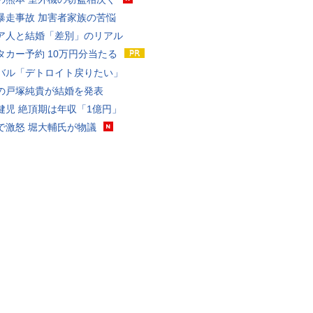
暴走事故 加害者家族の苦悩
ア人と結婚「差別」のリアル
タカー予約 10万円分当たる
バル「デトロイト戻りたい」
の戸塚純貴が結婚を発表
健児 絶頂期は年収「1億円」
で激怒 堀大輔氏が物議