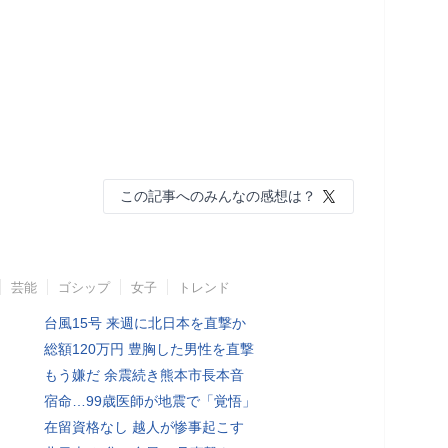
この記事へのみんなの感想は？
芸能
ゴシップ
女子
トレンド
台風15号 来週に北日本を直撃か
総額120万円 豊胸した男性を直撃
もう嫌だ 余震続き熊本市長本音
宿命…99歳医師が地震で「覚悟」
在留資格なし 越人が惨事起こす