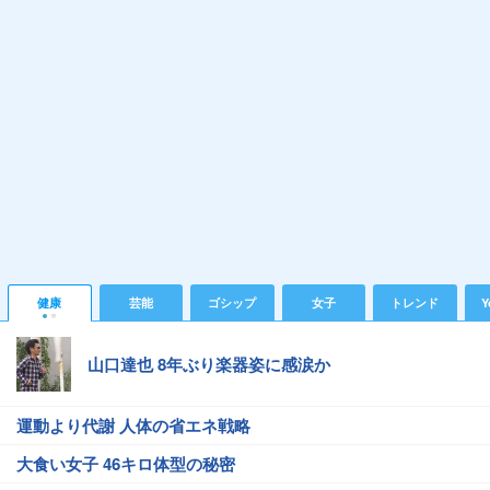
健康
芸能
ゴシップ
女子
トレンド
Y
山口達也 8年ぶり楽器姿に感涙か
運動より代謝 人体の省エネ戦略
大食い女子 46キロ体型の秘密