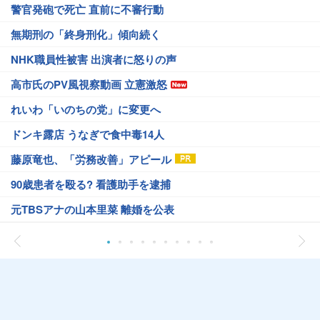
警官発砲で死亡 直前に不審行動
無期刑の「終身刑化」傾向続く
NHK職員性被害 出演者に怒りの声
高市氏のPV風視察動画 立憲激怒
れいわ「いのちの党」に変更へ
ドンキ露店 うなぎで食中毒14人
藤原竜也、「労務改善」アピール
90歳患者を殴る? 看護助手を逮捕
元TBSアナの山本里菜 離婚を公表