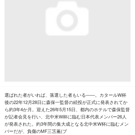
選ばれた者がいれば、落選した者もいる――。カタールW杯
後の22年12月28日に森保一監督の続投が正式に発表されてか
ら約3年4か月。迎えた26年5月15日、都内のホテルで森保監督
が記者会見を行い、北中米W杯に臨む日本代表メンバー26人
が発表された。約3年間の集大成となる北中米W杯に臨むメン
バーだが、負傷のMF三笘薫(ブ