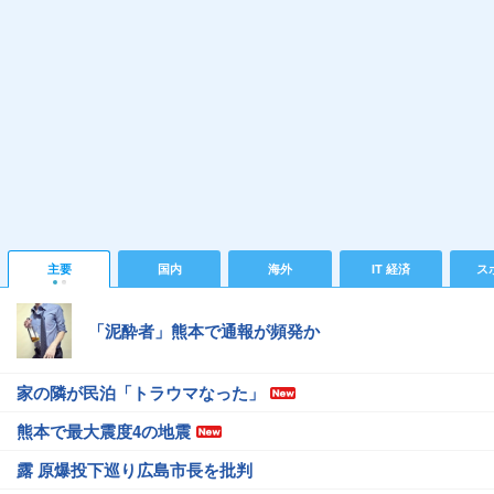
主要
国内
海外
IT 経済
ス
「泥酔者」熊本で通報が頻発か
家の隣が民泊「トラウマなった」
熊本で最大震度4の地震
露 原爆投下巡り広島市長を批判