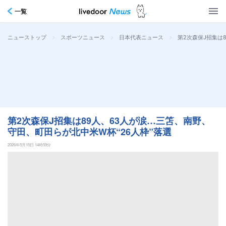
一覧
>
>
>
第2次森保J招集は
ニューストップ
スポーツニュース
日本代表ニュース
第2次森保J招集は89人、63人が涙…三笘、南野、
守田、町田らが北中米W杯“26人枠”落選
2026年5月15日 14時59分