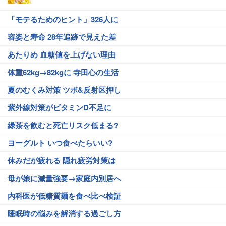
「モテるためのヒント」326人に
容姿と寿命 28年追跡で見えた差
あたりめ 血糖値を上げない理由
体重62kg→82kgに 寺田心の生活
夏のむくみ対策 ツボ&反射区押し
紫外線対策がビタミンD不足に
緑茶を飲むと死亡リスク低まる?
ヨーグルト いつ食べたらいい?
休みだが疲れる 隠れ疲労対策は
母が娘に減量強要→家庭内別居へ
内科医が低糖質麺を食べ比べ検証
睡眠時の悩みを解消する過ごし方