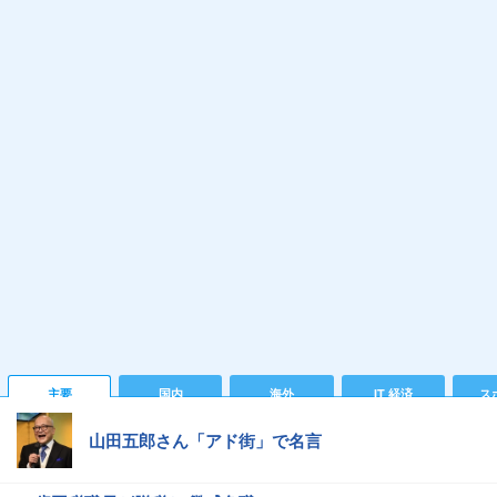
主要
国内
海外
IT 経済
ス
山田五郎さん「アド街」で名言