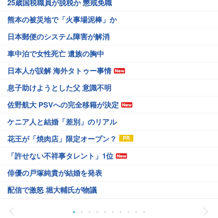
25歳国税職員が脱税か 懲戒免職
熊本の被災地で「火事場泥棒」か
日本郵便のシステム障害が解消
車中泊で女性死亡 遺族の胸中
日本人が誤解 海外タトゥー事情
息子助けようとした父 意識不明
佐野航大 PSVへの完全移籍が決定
ケニア人と結婚「差別」のリアル
花王が「焼肉店」限定オープン？
「許せない不祥事タレント」1位
俳優の戸塚純貴が結婚を発表
配信で激怒 堀大輔氏が物議