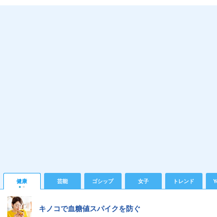
健康
芸能
ゴシップ
女子
トレンド
Y
キノコで血糖値スパイクを防ぐ