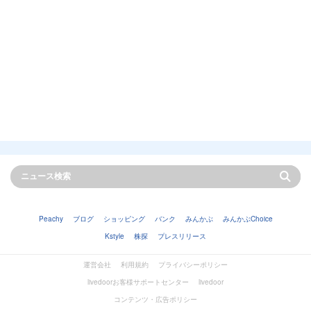
Peachy
ブログ
ショッピング
バンク
みんかぶ
みんかぶChoice
Kstyle
株探
プレスリリース
運営会社
利用規約
プライバシーポリシー
livedoorお客様サポートセンター
livedoor
コンテンツ・広告ポリシー