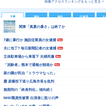
画像アクセスランキングをもっと見る
主要
国内
海外
IT 経済
ス
関東「真夏の暑さ」は終了か
7歳に暴行か 施設従業員の女逮捕
夫に包丁? 毎日新聞記者の女逮捕
立体駐車場から車落下 夫婦死傷
「泥酔者」熊本で通報が頻発か
家の隣が民泊「トラウマなった」
露 原爆投下巡り広島市長を批判
無期刑の「終身刑化」傾向続く
NHK職員性被害 出演者に怒りの声
れいわ「いのちの党」に変更へ