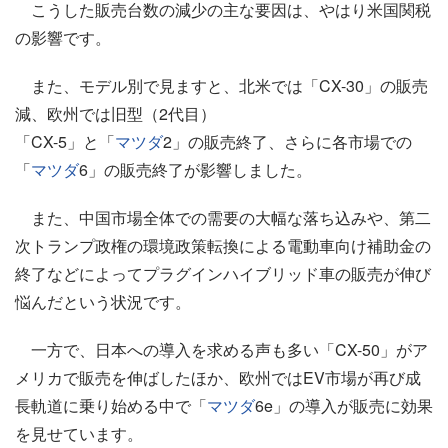
こうした販売台数の減少の主な要因は、やはり米国関税
の影響です。
また、モデル別で見ますと、北米では「CX-30」の販売
減、欧州では旧型（2代目）
「CX-5」と「
マツダ
2」の販売終了、さらに各市場での
「
マツダ
6」の販売終了が影響しました。
また、中国市場全体での需要の大幅な落ち込みや、第二
次トランプ政権の環境政策転換による電動車向け補助金の
終了などによってプラグインハイブリッド車の販売が伸び
悩んだという状況です。
一方で、日本への導入を求める声も多い「CX-50」がア
メリカで販売を伸ばしたほか、欧州ではEV市場が再び成
長軌道に乗り始める中で「
マツダ
6e」の導入が販売に効果
を見せています。