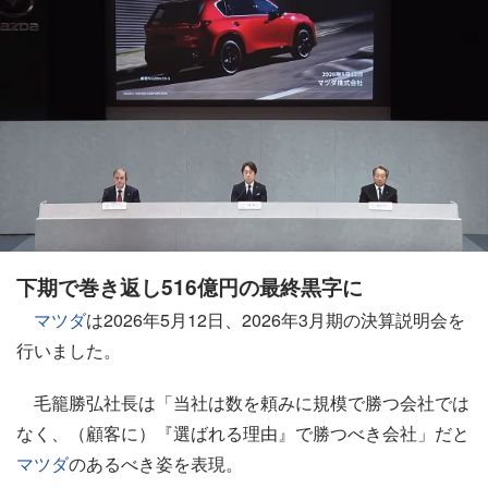
下期で巻き返し516億円の最終黒字に
マツダ
は2026年5月12日、2026年3月期の決算説明会を
行いました。
毛籠勝弘社長は「当社は数を頼みに規模で勝つ会社では
なく、（顧客に）『選ばれる理由』で勝つべき会社」だと
マツダ
のあるべき姿を表現。