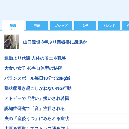
健康
芸能
ゴシップ
女子
トレンド
Y
山口達也 8年ぶり楽器姿に感涙か
運動より代謝 人体の省エネ戦略
大食い女子 46キロ体型の秘密
バランスボール毎日10分で20kg減
躁状態引き起こしかねないNG行動
アトピーで「汚い」扱いされ苦悩
認知症研究で「音」注目される
夫の「産後うつ」にみられる症状
大豆を摂取してストレス過食防止