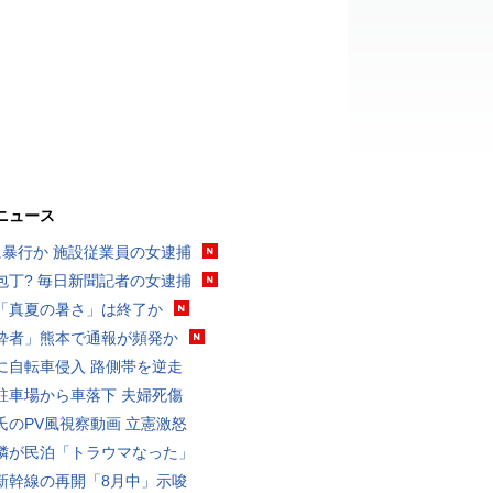
ニュース
に暴行か 施設従業員の女逮捕
包丁? 毎日新聞記者の女逮捕
「真夏の暑さ」は終了か
酔者」熊本で通報が頻発か
に自転車侵入 路側帯を逆走
駐車場から車落下 夫婦死傷
氏のPV風視察動画 立憲激怒
隣が民泊「トラウマなった」
新幹線の再開「8月中」示唆