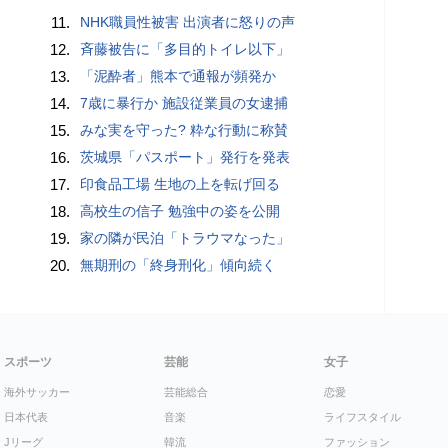
11.
NHK職員性被害 出演者に怒りの声
12.
斉藤被告に「多目的トイレ以下」
13.
「泥酔者」熊本で通報が頻発か
14.
7歳に暴行か 施設従業員の女逮捕
15.
みな実を守った? 粋な行動に称賛
16.
茨城県「パスポート」発行を発表
17.
印食品工場 生地の上を転げ回る
18.
高校生の信子 勉強中の姿を公開
19.
家の隣が民泊「トラウマなった」
20.
無期刑の「終身刑化」傾向続く
スポーツ
芸能
女子
海外サッカー
芸能総合
恋愛
日本代表
音楽
ライフスタイル
Jリーグ
韓流
ファッション