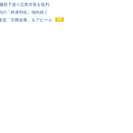
原爆投下巡り広島市長を批判
刑の「終身刑化」傾向続く
竜也「労務改善」をアピール