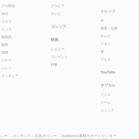
プロ野球
グラビア
トレンド
MLB
テレビ
本
ゴルフ
ゴシップ
教育・仕事
テニス
からだ
格闘技
映画
マネー
競馬
レビュー
車
相撲
プレゼント
グルメ
バスケ
特集
バレー
YouTube
フィギュア
サブカル
アニメ
ゲーム
コミック
リシー
コンテンツ・広告ポリシー
livedoorお客様サポートセンター