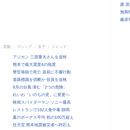
露 
無期
藤原
芸能
ゴシップ
女子
トレンド
アジカン 三原重夫さんを追悼
熊本で最大震度4の地震
警官発砲で死亡 直前に不審行動
道路標識を切断か 役員を送検
8月の台風 潜む「2つの危険」
れいわ「いのちの党」に変更へ
映画スパイダーマン ソニー最高
レストランで192人食中毒 静岡
夏のボーナス平均 初の100万超え
任天堂 熊本地震被災者へ対応も