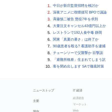
1.
中日が新庄監督招聘を検討か
2.
深夜アニメに喫煙描写 BPOで議論
3.
斉藤慎二被告 懲役7年を求刑
4.
大量注文キャンセル43億円以上か
5.
レストランで192人食中毒 静岡
6.
関東「真夏の暑さ」は終了か
7.
90歳患者を殴る? 看護助手を逮捕
8.
チェーンソーで父襲撃か 目撃談
9.
「避難所格差」生まれてしまう訳
10.
客を閉め出します SAで徹底対策
ニューストップ
IT 経済
経済総合
主要
マーケット
Web
国内