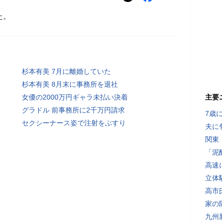
た。
杉本有美 7月に離婚していた
杉本有美 8月末に事務所を退社
女優の2000万円ギャラ未払い決着
主要
グラドル 前事務所に2千万円請求
7歳
セクシーナース姿で注射をぶすり
夫に
関東
「泥
高速
立体
高市
家の
九州