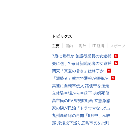
トピックス
主要
国内
海外
IT 経済
スポーツ
7歳に暴行か 施設従業員の女逮捕
夫に包丁? 毎日新聞記者の女逮捕
関東「真夏の暑さ」は終了か
「泥酔者」熊本で通報が頻発か
高速に自転車侵入 路側帯を逆走
立体駐車場から車落下 夫婦死傷
高市氏のPV風視察動画 立憲激怒
家の隣が民泊「トラウマなった」
九州新幹線の再開「8月中」示唆
露 原爆投下巡り広島市長を批判