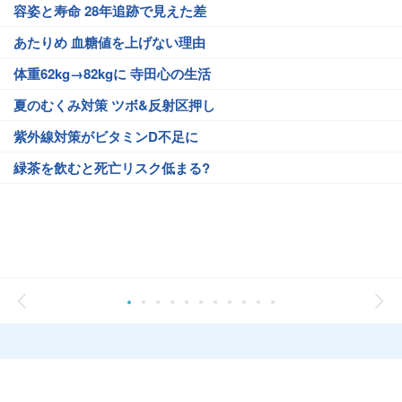
容姿と寿命 28年追跡で見えた差
あたりめ 血糖値を上げない理由
体重62kg→82kgに 寺田心の生活
夏のむくみ対策 ツボ&反射区押し
紫外線対策がビタミンD不足に
緑茶を飲むと死亡リスク低まる?