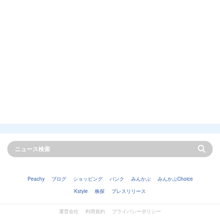
Peachy
ブログ
ショッピング
バンク
みんかぶ
みんかぶChoice
Kstyle
株探
プレスリリース
運営会社
利用規約
プライバシーポリシー