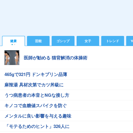
健康
芸能
ゴシップ
女子
トレンド
Y
医師が勧める 猫背解消の体操術
465gで321円 ドンキプリン品薄
麻辣湯 具材次第でカツ丼級に
うつ病患者の本音とNGな接し方
キノコで血糖値スパイクを防ぐ
メンタルに良い影響を与える趣味
「モテるためのヒント」326人に