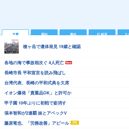
主要
国内
海外
IT 経済
ス
槍ヶ岳で遺体発見 19歳と確認
各地の海で事故相次ぐ 4人死亡
長崎市長 平和宣言を読み飛ばし
台湾代表、長崎の平和式典を欠席
イオン爆発「貴重品OK」と許可か
甲子園 10年ぶりに初戦で姿消す
張本智和が2連覇 妹とアベックV
藤原竜也、「労務改善」アピール