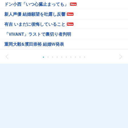
ドン小西「いつ心臓止まっても」
新人声優 結婚願望を吐露し反響
有吉 いまだに後悔していること
「VIVANT」ラストで裏切り者判明
重岡大毅&濱田崇裕 結婚W発表