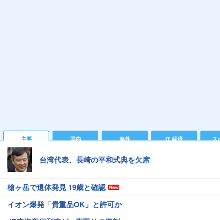
主要
国内
海外
IT 経済
ス
台湾代表、長崎の平和式典を欠席
槍ヶ岳で遺体発見 19歳と確認
イオン爆発「貴重品OK」と許可か