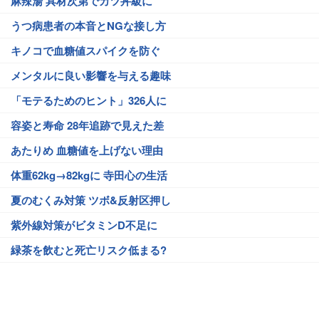
麻辣湯 具材次第でカツ丼級に
うつ病患者の本音とNGな接し方
キノコで血糖値スパイクを防ぐ
メンタルに良い影響を与える趣味
「モテるためのヒント」326人に
容姿と寿命 28年追跡で見えた差
あたりめ 血糖値を上げない理由
体重62kg→82kgに 寺田心の生活
夏のむくみ対策 ツボ&反射区押し
紫外線対策がビタミンD不足に
緑茶を飲むと死亡リスク低まる?