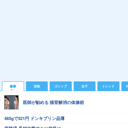
健康
芸能
ゴシップ
女子
トレンド
Y
医師が勧める 猫背解消の体操術
465gで321円 ドンキプリン品薄