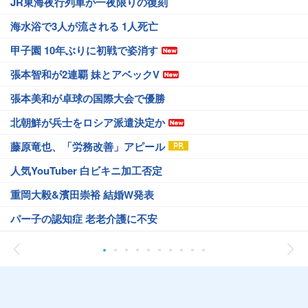
JR東海夜行列車が一夜限りの復刻
海水浴で3人が流される 1人死亡
甲子園 10年ぶりに初戦で姿消す
張本智和が2連覇 妹とアベックV
張本美和が卓球の国際大会で優勝
北朝鮮が兵士をロシア派遣決定か
藤原竜也、「労務改善」アピール
人気YouTuber 白ビキニ加工否定
重岡大毅&濱田崇裕 結婚W発表
パー子の認知症 老老介護に不安