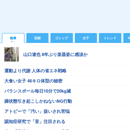
健康
芸能
ゴシップ
女子
トレンド
Y
山口達也 8年ぶり楽器姿に感涙か
運動より代謝 人体の省エネ戦略
大食い女子 46キロ体型の秘密
バランスボール毎日10分で20kg減
躁状態引き起こしかねないNG行動
アトピーで「汚い」扱いされ苦悩
認知症研究で「音」注目される