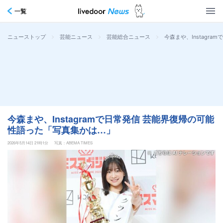
一覧
>
>
>
今森まや、Instagr
ニューストップ
芸能ニュース
芸能総合ニュース
今森まや、Instagramで日常発信 芸能界復帰の可能
性語った「写真集かは…」
2026年5月14日 21時1分
写真：ABEMA TIMES