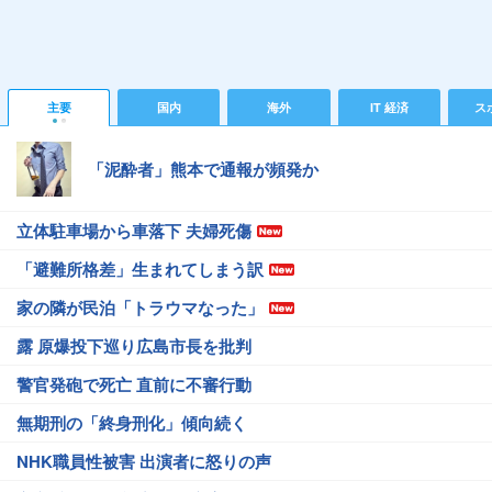
主要
国内
海外
IT 経済
ス
「泥酔者」熊本で通報が頻発か
立体駐車場から車落下 夫婦死傷
「避難所格差」生まれてしまう訳
家の隣が民泊「トラウマなった」
露 原爆投下巡り広島市長を批判
警官発砲で死亡 直前に不審行動
無期刑の「終身刑化」傾向続く
NHK職員性被害 出演者に怒りの声