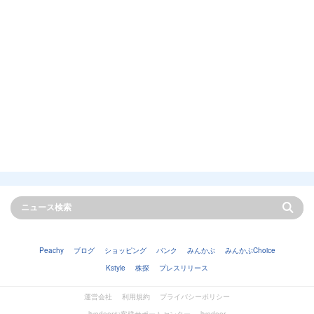
Peachy
ブログ
ショッピング
バンク
みんかぶ
みんかぶChoice
Kstyle
株探
プレスリリース
運営会社
利用規約
プライバシーポリシー
livedoorお客様サポートセンター
livedoor