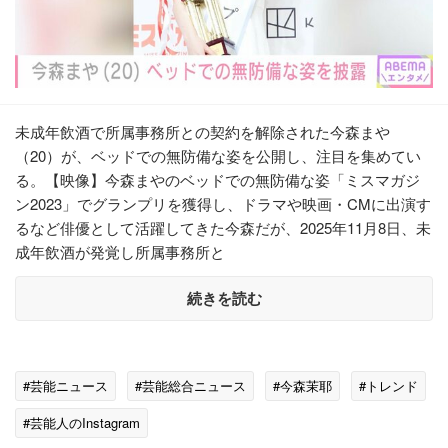
未成年飲酒で所属事務所との契約を解除された今森まや
（20）が、ベッドでの無防備な姿を公開し、注目を集めてい
る。【映像】今森まやのベッドでの無防備な姿「ミスマガジ
ン2023」でグランプリを獲得し、ドラマや映画・CMに出演す
るなど俳優として活躍してきた今森だが、2025年11月8日、未
成年飲酒が発覚し所属事務所と
続きを読む
#芸能ニュース
#芸能総合ニュース
#今森茉耶
#トレンド
#芸能人のInstagram