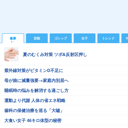
健康
芸能
ゴシップ
女子
トレンド
Y
夏のむくみ対策 ツボ&反射区押し
紫外線対策がビタミンD不足に
母が娘に減量強要→家庭内別居へ
睡眠時の悩みを解消する過ごし方
運動より代謝 人体の省エネ戦略
歯科の保健治療を巡る「大嘘」
大食い女子 46キロ体型の秘密