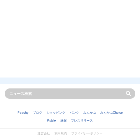
Peachy
ブログ
ショッピング
バンク
みんかぶ
みんかぶChoice
Kstyle
株探
プレスリリース
運営会社
利用規約
プライバシーポリシー