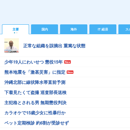
主要
国内
海外
IT 経済
ス
正常な組織を誤摘出 重篤な状態
少年19人にわいせつ 懲役15年
熊本地震を「激甚災害」に指定
沖縄北部に線状降水帯直前予測
下着見たくて盗撮 巡査部長送検
主犯格とされる男 無期懲役判決
カラオケで15歳少女に性暴行か
ペット定期検診 約6割が受診せず