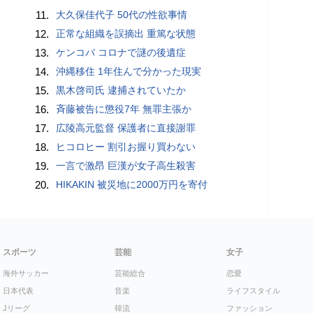
11.
大久保佳代子 50代の性欲事情
12.
正常な組織を誤摘出 重篤な状態
13.
ケンコバ コロナで謎の後遺症
14.
沖縄移住 1年住んで分かった現実
15.
黒木啓司氏 逮捕されていたか
16.
斉藤被告に懲役7年 無罪主張か
17.
広陵高元監督 保護者に直接謝罪
18.
ヒコロヒー 割引お握り買わない
19.
一言で激昂 巨漢が女子高生殺害
20.
HIKAKIN 被災地に2000万円を寄付
スポーツ
芸能
女子
海外サッカー
芸能総合
恋愛
日本代表
音楽
ライフスタイル
Jリーグ
韓流
ファッション