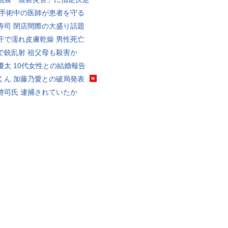
 手術中の医師が患者を守る
寿司 閉店間際の大盛り話題
汗で濡れ皮膚乾燥 男性死亡
で銃乱射 祖父母も殺害か
優太 10代女性との結婚報告
くん 加藤乃愛との破局発表
啓司氏 逮捕されていたか