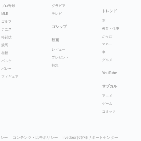
プロ野球
グラビア
トレンド
MLB
テレビ
本
ゴルフ
ゴシップ
教育・仕事
テニス
からだ
格闘技
映画
マネー
競馬
レビュー
車
相撲
プレゼント
グルメ
バスケ
特集
バレー
YouTube
フィギュア
サブカル
アニメ
ゲーム
コミック
リシー
コンテンツ・広告ポリシー
livedoorお客様サポートセンター