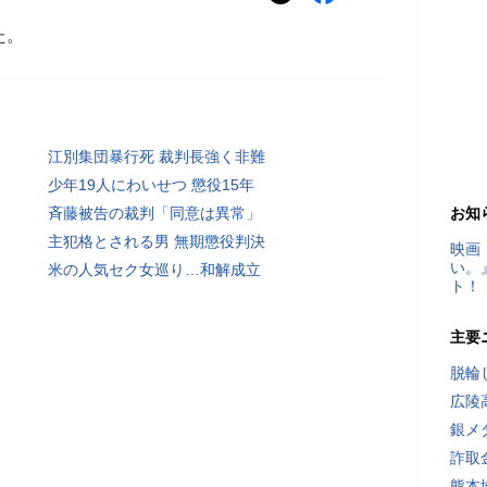
た。
江別集団暴行死 裁判長強く非難
少年19人にわいせつ 懲役15年
斉藤被告の裁判「同意は異常」
お知
主犯格とされる男 無期懲役判決
映画
い。
米の人気セク女巡り…和解成立
ト！
主要
脱輪
広陵
銀メ
詐取
熊本