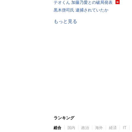
テオくん 加藤乃愛との破局発表
黒木啓司氏 逮捕されていたか
もっと見る
ランキング
総合
国内
政治
海外
経済
IT