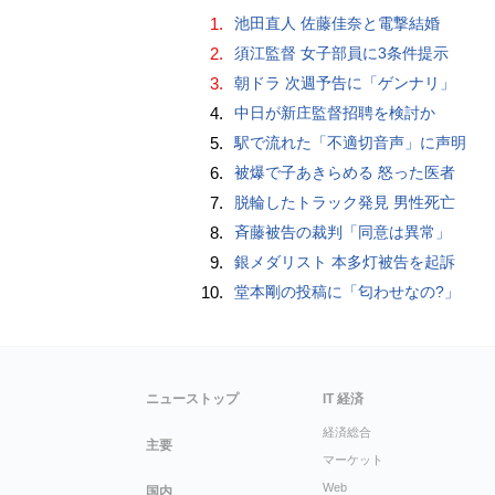
1.
池田直人 佐藤佳奈と電撃結婚
2.
須江監督 女子部員に3条件提示
3.
朝ドラ 次週予告に「ゲンナリ」
4.
中日が新庄監督招聘を検討か
5.
駅で流れた「不適切音声」に声明
6.
被爆で子あきらめる 怒った医者
7.
脱輪したトラック発見 男性死亡
8.
斉藤被告の裁判「同意は異常」
9.
銀メダリスト 本多灯被告を起訴
10.
堂本剛の投稿に「匂わせなの?」
ニューストップ
IT 経済
経済総合
主要
マーケット
Web
国内