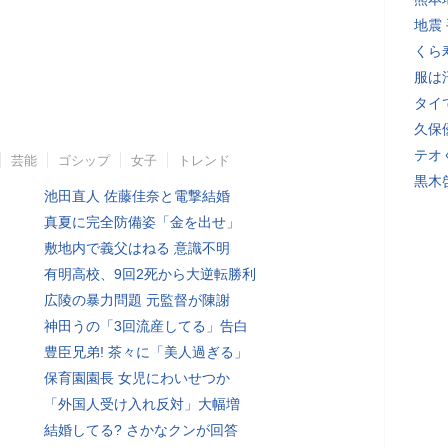
地震
くら
服は
タイ
久保
テオ
芸能
ゴシップ
女子
トレンド
黒木
池田直人 佐藤佳奈と電撃結婚
真夏に完全防備姿「金を出せ」
敷地内で義父はねる 意識不明
有明高校、9回2死から大逆転勝利
広陵の暴力問題 元監督が陳謝
神田うの「3回流産してる」告白
豊臣兄弟! 茶々に「美人過ぎる」
保育園園長 女児にわいせつか
「外国人受け入れ反対」大幅増
結婚してる? さかなクンが回答