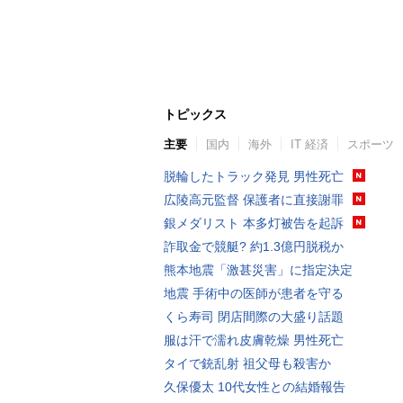
トピックス
主要
国内
海外
IT 経済
スポーツ
脱輪したトラック発見 男性死亡
広陵高元監督 保護者に直接謝罪
銀メダリスト 本多灯被告を起訴
詐取金で競艇? 約1.3億円脱税か
熊本地震「激甚災害」に指定決定
地震 手術中の医師が患者を守る
くら寿司 閉店間際の大盛り話題
服は汗で濡れ皮膚乾燥 男性死亡
タイで銃乱射 祖父母も殺害か
久保優太 10代女性との結婚報告