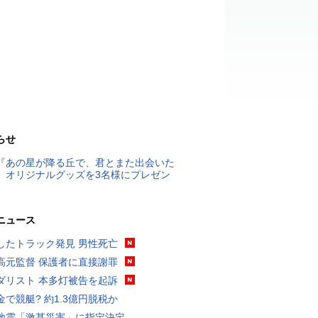
らせ
『あの星が降る丘で、君とまた出会いた
』オリジナルグッズを3名様にプレゼン
ニュース
したトラック発見 男性死亡
高元監督 保護者に直接謝罪
ダリスト 本多灯被告を起訴
金で競艇? 約1.3億円脱税か
地震「激甚災害」に指定決定