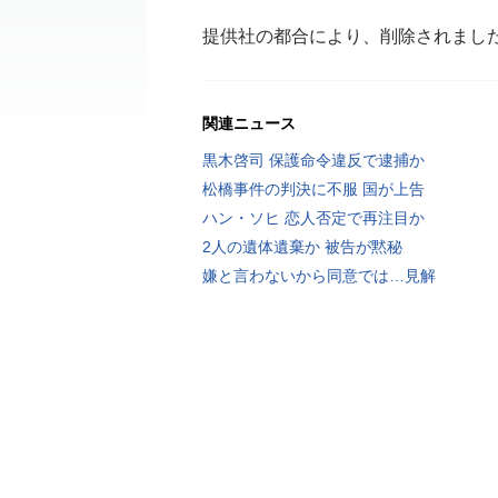
提供社の都合により、削除されまし
関連ニュース
黒木啓司 保護命令違反で逮捕か
松橋事件の判決に不服 国が上告
ハン・ソヒ 恋人否定で再注目か
2人の遺体遺棄か 被告が黙秘
嫌と言わないから同意では…見解