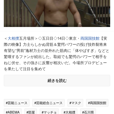
＜
大相撲
五月場所＞◇五日目◇14日◇東京・
両国国技館
【実
際の映像】力士らしかぬ背筋＆驚愕パワーの投げ技炸裂将来
有望な“男前”逸材力士の並外れた筋肉に「体やばすぎ」などと
驚嘆するファンが続出した。取組でも驚愕のパワーで相手を
ねじ伏せ、その強さに反響が相次いだ。今場所プロデビュー
を果たして注目を集めて
続きを読む
#芸能ニュース
#芸能総合ニュース
#マスク
#両国国技館
#ABEMA
#部屋
#マッチョ
#大相撲
#石川県