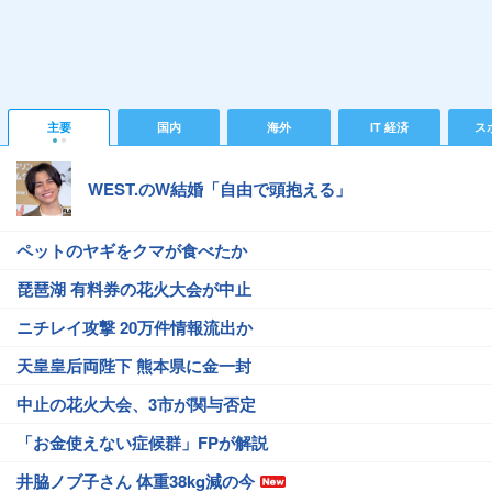
主要
国内
海外
IT 経済
ス
WEST.のW結婚「自由で頭抱える」
ペットのヤギをクマが食べたか
琵琶湖 有料券の花火大会が中止
ニチレイ攻撃 20万件情報流出か
天皇皇后両陛下 熊本県に金一封
中止の花火大会、3市が関与否定
「お金使えない症候群」FPが解説
井脇ノブ子さん 体重38kg減の今