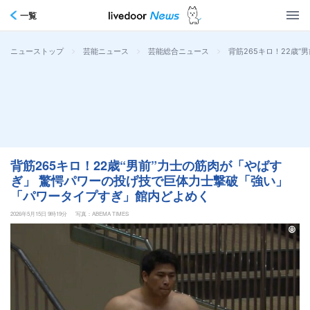
一覧
>
>
>
背筋265キロ！22歳
ニューストップ
芸能ニュース
芸能総合ニュース
背筋265キロ！22歳“男前”力士の筋肉が「やばす
ぎ」 驚愕パワーの投げ技で巨体力士撃破「強い」
「パワータイプすぎ」館内どよめく
2026年5月15日 9時19分
写真：ABEMA TIMES