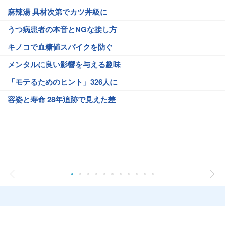
麻辣湯 具材次第でカツ丼級に
うつ病患者の本音とNGな接し方
キノコで血糖値スパイクを防ぐ
メンタルに良い影響を与える趣味
「モテるためのヒント」326人に
容姿と寿命 28年追跡で見えた差