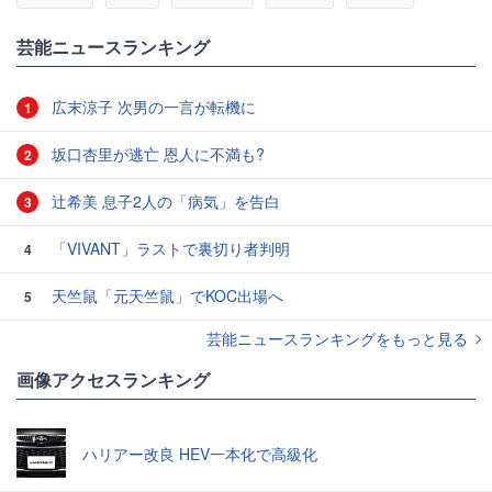
#モンゴル
芸能ニュースランキング
広末涼子 次男の一言が転機に
1
坂口杏里が逃亡 恩人に不満も?
2
辻希美 息子2人の「病気」を告白
3
「VIVANT」ラストで裏切り者判明
4
天竺鼠「元天竺鼠」でKOC出場へ
5
芸能ニュースランキングをもっと見る
画像アクセスランキング
ハリアー改良 HEV一本化で高級化