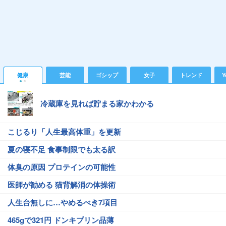
健康
芸能
ゴシップ
女子
トレンド
Y
冷蔵庫を見れば貯まる家かわかる
こじるり「人生最高体重」を更新
夏の寝不足 食事制限でも太る訳
体臭の原因 プロテインの可能性
医師が勧める 猫背解消の体操術
人生台無しに…やめるべき7項目
465gで321円 ドンキプリン品薄