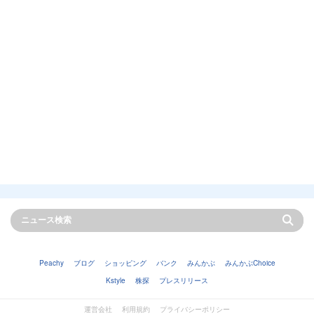
Peachy
ブログ
ショッピング
バンク
みんかぶ
みんかぶChoice
Kstyle
株探
プレスリリース
運営会社
利用規約
プライバシーポリシー