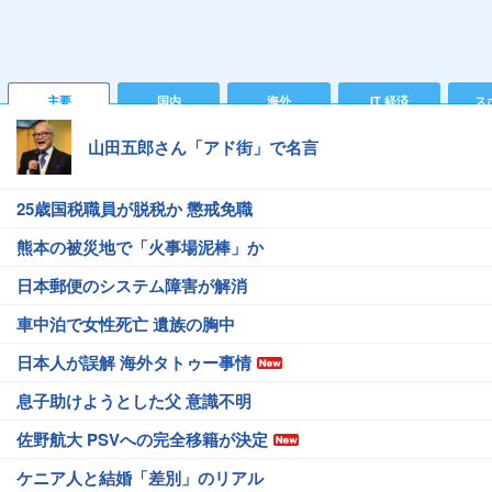
主要
国内
海外
IT 経済
ス
山田五郎さん「アド街」で名言
25歳国税職員が脱税か 懲戒免職
熊本の被災地で「火事場泥棒」か
日本郵便のシステム障害が解消
車中泊で女性死亡 遺族の胸中
日本人が誤解 海外タトゥー事情
息子助けようとした父 意識不明
佐野航大 PSVへの完全移籍が決定
ケニア人と結婚「差別」のリアル