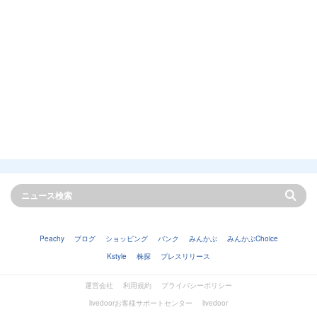
Peachy
ブログ
ショッピング
バンク
みんかぶ
みんかぶChoice
Kstyle
株探
プレスリリース
運営会社
利用規約
プライバシーポリシー
livedoorお客様サポートセンター
livedoor