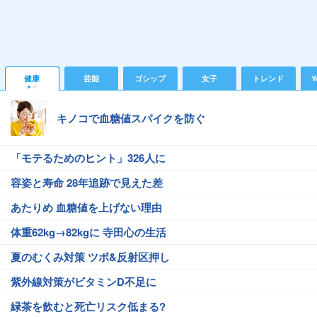
健康
芸能
ゴシップ
女子
トレンド
Y
キノコで血糖値スパイクを防ぐ
「モテるためのヒント」326人に
容姿と寿命 28年追跡で見えた差
あたりめ 血糖値を上げない理由
体重62kg→82kgに 寺田心の生活
夏のむくみ対策 ツボ&反射区押し
紫外線対策がビタミンD不足に
緑茶を飲むと死亡リスク低まる?