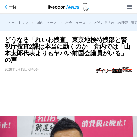
一覧
>
>
>
どうなる「れいわ捜査」東
ニューストップ
国内ニュース
社会ニュース
どうなる「れいわ捜査」東京地検特捜部と警
視庁捜査2課は本当に動くのか 党内では「山
本太郎代表よりもヤバい前国会議員がいる」
の声
2026年5月13日 6時3分