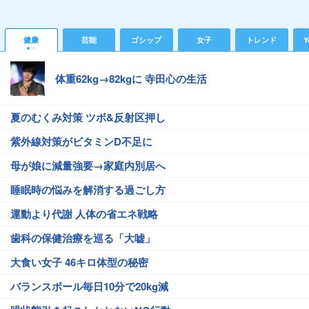
健康
芸能
ゴシップ
女子
トレンド
Y
体重62kg→82kgに 寺田心の生活
夏のむくみ対策 ツボ&反射区押し
紫外線対策がビタミンD不足に
母が娘に減量強要→家庭内別居へ
睡眠時の悩みを解消する過ごし方
運動より代謝 人体の省エネ戦略
歯科の保健治療を巡る「大嘘」
大食い女子 46キロ体型の秘密
バランスボール毎日10分で20kg減