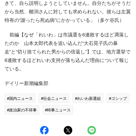
きて、自ら説明しようとしていません。自分たちがそうだ
から当然、櫛渕さんに対しても求められない。彼らは左翼
特有の“謝ったら死ぬ病”にかかっている」（多ケ谷氏）
前編【なぜ「れいわ」は市議選を6連敗するほど凋落し
たのか 山本太郎代表を追い込んだ“大石晃子氏の暴
走”と“切り捨てられた男からの倍返し”】では、地方選挙で
6連敗するほどれいわ支持が落ち込んだ理由について報じ
ている。
デイリー新潮編集部
#国内ニュース
#社会ニュース
#れいわ新選組
#ゴシップ
#政治家の不祥事
#時事ニュース