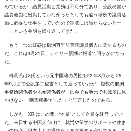
めているが、議員活動と党務は不可分であり、公設秘書が
議員会館に出勤していなかったとしても違う場所で議員活
動に必要な仕事をしていたので詐取には当たらないとー
ー、という弁明を繰り返してきた。
もう一つの疑惑は櫛渕万里前衆院議員個人に関するもの
だ。これは4月21日、デイリー新潮の報道で明らかになっ
た。
櫛渕氏はX氏という元中国籍の男性を22 年8月から 25
年9月まで公設第二秘書として雇っていたが、複数の櫛渕
事務所関係者や地元関係者が「国会でも地元でも滅多に見
かけない、“幽霊秘書”だった」と証言したのである。
しかも、X氏はこの間、“本業”として企業を経営してい
た。来日する中国人向けに、就労や留学のサポートや住ま
いの紹介、日本人との縁組などを支援する会社である。X