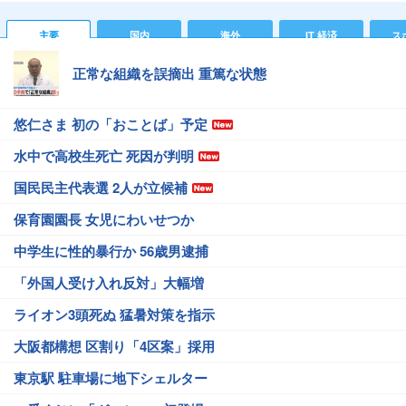
主要
国内
海外
IT 経済
ス
正常な組織を誤摘出 重篤な状態
悠仁さま 初の「おことば」予定
水中で高校生死亡 死因が判明
国民民主代表選 2人が立候補
保育園園長 女児にわいせつか
中学生に性的暴行か 56歳男逮捕
「外国人受け入れ反対」大幅増
ライオン3頭死ぬ 猛暑対策を指示
大阪都構想 区割り「4区案」採用
東京駅 駐車場に地下シェルター