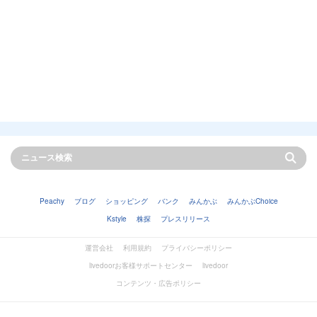
Peachy
ブログ
ショッピング
バンク
みんかぶ
みんかぶChoice
Kstyle
株探
プレスリリース
運営会社
利用規約
プライバシーポリシー
livedoorお客様サポートセンター
livedoor
コンテンツ・広告ポリシー