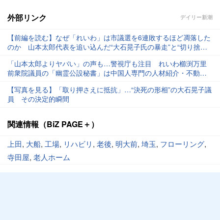
外部リンク
デイリー新潮
【前編を読む】なぜ「れいわ」は市議選を6連敗するほど凋落した
のか 山本太郎代表を追い込んだ“大石晃子氏の暴走”と“切り捨て
られた男からの倍返し”
「山本太郎よりヤバい」の声も…警視庁も注目 れいわ櫛渕万里
前衆院議員の「幽霊公設秘書」は中国人専門の人材紹介・不動産
会社“社長”だった
【写真を見る】「取り押さえに抵抗」…“決死の形相”の大石晃子議
員 その決定的瞬間
関連情報（BiZ PAGE＋）
上田
,
大船
,
工場
,
リハビリ
,
老後
,
明大前
,
埼玉
,
フローリング
,
寺田屋
,
老人ホーム