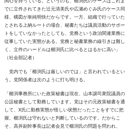
関心を持っている。というのも、櫛渕氏のケースはこれま
でに立件されてきた辻元清美氏や広瀬めぐみ氏のケース同
様、構図が単純明快だからです。一方、組織で行っていた
とされる上納ルートの場合、秘書たちは議員活動のサポー
トをしていなかったとしても、党務という政治関連業務に
従事していた実態がある。党務と秘書業務の線引きは難し
く、立件のハードルは櫛渕氏に比べるとはるかに高い」
（社会部記者）
党内でも「櫛渕氏は厳しいのでは」と言われているとい
う。党関係者は次のように打ち明ける。
「櫛渕事務所にいた政策秘書は現在、山本譲司衆院議員の
公設秘書として勤務しています。党はその元政策秘書を通
して、X氏に勤務実態が怪しい状態だったことをすでに把
握。櫛渕氏は守れないと判断しているのです。だからこ
そ、高井副幹事長は記者会見で櫛渕氏の問題を問われ、