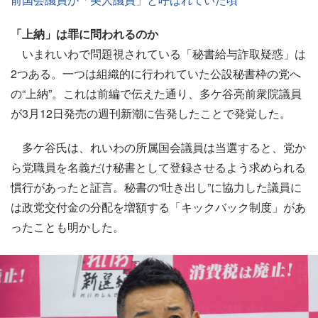
「上納」は罪に問われるのか
いまれいわで問題視されている「秘書給与詐取疑惑」は
2つある。一つは組織的に行われていた公設秘書枠の党へ
の“上納”。これは前編で伝えた通り、多ケ谷亮前衆院議員
が3月12日発売の週刊新潮に告発したことで発覚した。
多ケ谷氏は、れいわの所属国会議員は当選すると、党か
ら党職員を名義だけ秘書として登録させるよう求められる
慣行があったと証言。秘書の“吐き出し”に協力した議員に
は政党交付金の分配を増額する「キックバック制度」があ
ったことも明かした。