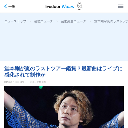
一覧
>
>
>
堂本剛が嵐のラストツ
ニューストップ
芸能ニュース
芸能総合ニュース
堂本剛が嵐のラストツアー鑑賞？最新曲はライブに
感化されて制作か
2026年5月13日 6時0分
写真：女性自身