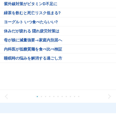
紫外線対策がビタミンD不足に
緑茶を飲むと死亡リスク低まる?
ヨーグルト いつ食べたらいい?
休みだが疲れる 隠れ疲労対策は
母が娘に減量強要→家庭内別居へ
内科医が低糖質麺を食べ比べ検証
睡眠時の悩みを解消する過ごし方