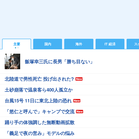
主要
国内
海外
IT 経済
ス
飯塚幸三氏に長男「勝ち目ない」
北陸道で男性死亡 投げ出された?
土砂崩落で温泉客ら400人孤立か
台風15号 11日に東北上陸の恐れ
「悠仁と呼んで」キャンプで交流
踊り手の体強調した無断動画拡散
「義足で夜の営み」モデルの悩み