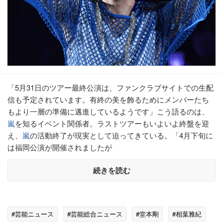
「5月31日のツアー最終公演は、ファンクラブサイトでの生配
信も予定されています。有終の美を飾るためにメンバーたち
もより一層の準備に邁進しているようです」こう語るのは、
嵐
を知るイベント関係者。ラストツアーもいよいよ終盤を迎
え、
嵐
の活動終了が現実として迫ってきている。「4月下旬に
は福岡公演が開催されましたが
続きを読む
#芸能ニュース
#芸能総合ニュース
#堂本剛
#相葉雅紀