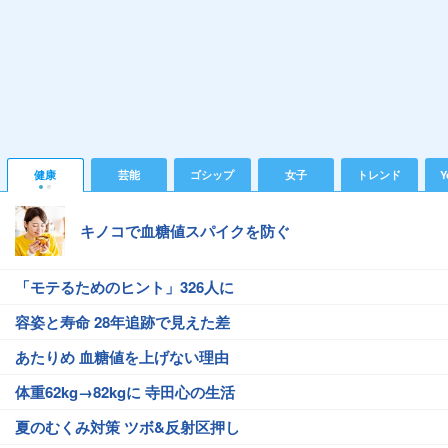
健康
芸能
ゴシップ
女子
トレンド
Y
キノコで血糖値スパイクを防ぐ
「モテるためのヒント」326人に
容姿と寿命 28年追跡で見えた差
あたりめ 血糖値を上げない理由
体重62kg→82kgに 寺田心の生活
夏のむくみ対策 ツボ&反射区押し