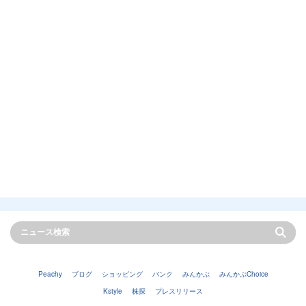
Peachy
ブログ
ショッピング
バンク
みんかぶ
みんかぶChoice
Kstyle
株探
プレスリリース