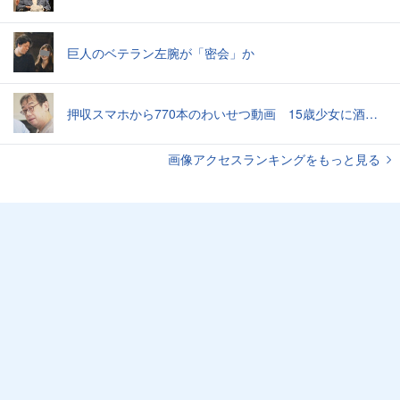
巨人のベテラン左腕が「密会」か
押収スマホから770本のわいせつ動画 15歳少女に酒と薬飲ませ性的暴行か 54歳男を再逮捕 「薬もありますよ」とSNSで誘い出し
画像アクセスランキングをもっと見る