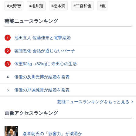
#大野智
#櫻井翔
#松本潤
#二宮和也
#嵐
芸能ニュースランキング
池田直人 佐藤佳奈と電撃結婚
1
容態悪化 会話が通じないパー子
2
体重62kg→82kgに 寺田心の生活
3
俳優の及川光博が結婚を発表
4
俳優の戸塚純貴が結婚を発表
5
芸能ニュースランキングをもっと見る
画像アクセスランキング
森喜朗氏の「影響力」が減退か