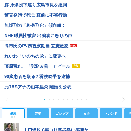
露 原爆投下巡り広島市長を批判
警官発砲で死亡 直前に不審行動
無期刑の「終身刑化」傾向続く
NHK職員性被害 出演者に怒りの声
高市氏のPV風視察動画 立憲激怒
れいわ「いのちの党」に変更へ
藤原竜也、「労務改善」アピール
90歳患者を殴る? 看護助手を逮捕
元TBSアナの山本里菜 離婚を公表
健康
芸能
ゴシップ
女子
トレンド
Y
山口達也 8年ぶり楽器姿に感涙か