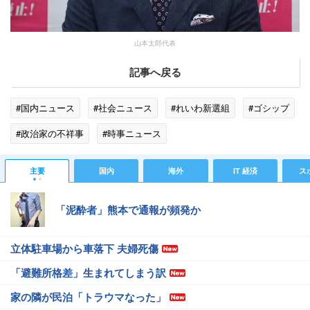
山本太郎代表
記事へ戻る
#国内ニュース
#社会ニュース
#れいわ新選組
#ゴシップ
#政治家の不祥事
#時事ニュース
主要
国内
海外
IT 経済
ス
「泥酔者」熊本で通報が頻発か
立体駐車場から車落下 夫婦死傷
「避難所格差」生まれてしまう訳
家の隣が民泊「トラウマなった」