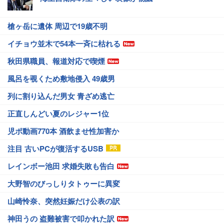
槍ヶ岳に遺体 周辺で19歳不明
イチョウ並木で54本一斉に枯れる
秋田県職員、報道対応で喫煙
風呂を覗くため敷地侵入 49歳男
列に割り込んだ男女 青ざめ逃亡
正直しんどい夏のレジャー1位
児ポ動画770本 酒飲ませ性加害か
注目 古いPCが復活するUSB
レインボー池田 求婚失敗も告白
大野智のびっしりタトゥーに異変
山崎怜奈、突然妊娠だけ公表の訳
神田うの 盗難被害で叩かれた訳