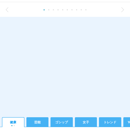
健康
芸能
ゴシップ
女子
トレンド
Y