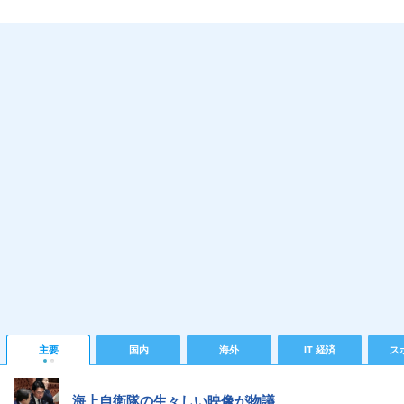
主要
国内
海外
IT 経済
ス
海上自衛隊の生々しい映像が物議