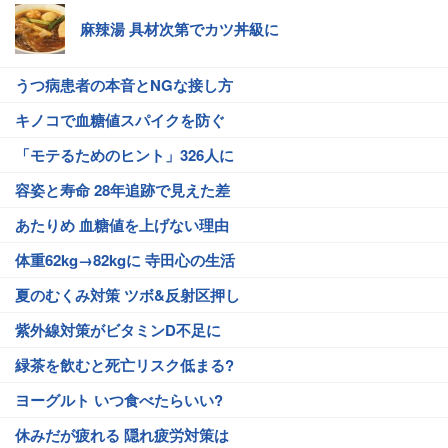
麻辣湯 具材次第でカツ丼級に
うつ病患者の本音とNGな接し方
キノコで血糖値スパイクを防ぐ
「モテるためのヒント」326人に
容姿と寿命 28年追跡で見えた差
あたりめ 血糖値を上げない理由
体重62kg→82kgに 寺田心の生活
夏のむくみ対策 ツボ&反射区押し
紫外線対策がビタミンD不足に
緑茶を飲むと死亡リスク低まる?
ヨーグルト いつ食べたらいい?
休みだが疲れる 隠れ疲労対策は