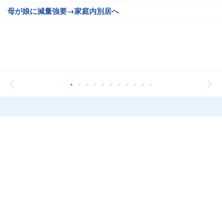
母が娘に減量強要→家庭内別居へ