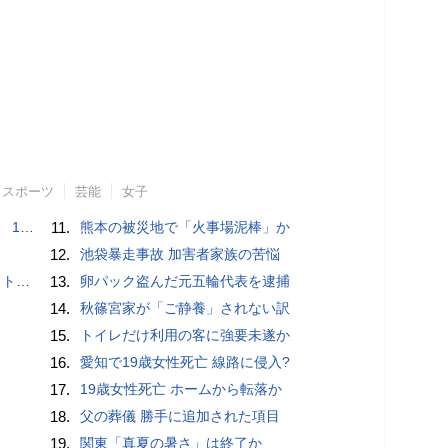
スポーツ
芸能
女子
で誘い出し
11.
熊本の被災地で「火事場泥棒」か
12.
池袋暴走事故 加害者家族の苦悩
岡山県警
13.
卵パック盗んだ元五輪代表を逮捕
14.
秋篠宮家が「ご静養」されない訳
15.
トイレだけ利用の客に強要未遂か
16.
愛知で19歳女性死亡 線路に侵入?
17.
19歳女性死亡 ホームから転落か
18.
父の葬儀 勝手に追加された項目
19.
関東「真夏の暑さ」は終了か