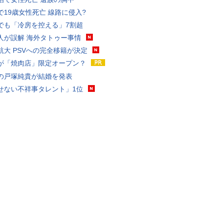
で19歳女性死亡 線路に侵入?
でも「冷房を控える」7割超
人が誤解 海外タトゥー事情
航大 PSVへの完全移籍が決定
が「焼肉店」限定オープン？
の戸塚純貴が結婚を発表
せない不祥事タレント」1位