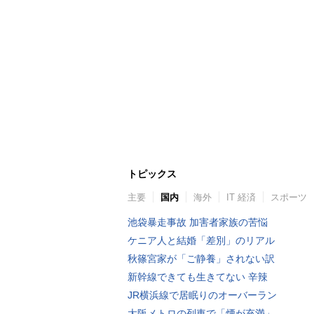
トピックス
主要
国内
海外
IT 経済
スポーツ
池袋暴走事故 加害者家族の苦悩
ケニア人と結婚「差別」のリアル
秋篠宮家が「ご静養」されない訳
新幹線できても生きてない 辛辣
JR横浜線で居眠りのオーバーラン
大阪メトロの列車で「煙が充満」