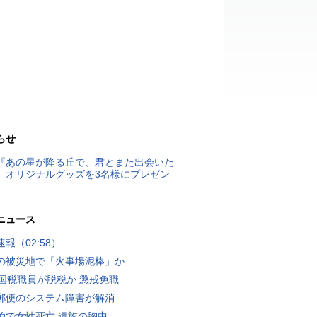
らせ
『あの星が降る丘で、君とまた出会いた
』オリジナルグッズを3名様にプレゼン
ニュース
報（02:58）
の被災地で「火事場泥棒」か
歳国税職員が脱税か 懲戒免職
郵便のシステム障害が解消
泊で女性死亡 遺族の胸中