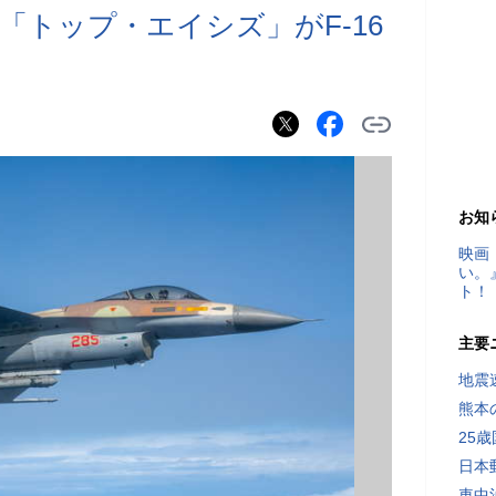
「トップ・エイシズ」がF-16
お知
映画
い。
ト！
主要
地震速
熊本
25
日本
車中