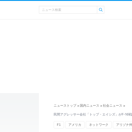
ニューストップ
国内ニュース
社会ニュース
>
>
>
民間アグレッサー会社「トップ・エイシズ」がF-16
F1
アメリカ
ネットワーク
アリゾナ
航空自衛隊