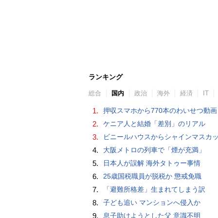
ランキング
総合
国内
政治
海外
経済
IT
1.
押収スマホから770本のわいせつ動画 15歳少女に酒と薬飲ませ性的暴行か 54歳男を再逮捕 「薬もありますよ」とSNS
2.
ケニア人と結婚「差別」のリアル
3.
ビニールハウスからシャインマスカット約200房を盗んだ疑い ネットで販売か 無職の男（42）逮捕 
4.
大阪メトロの列車で「煙が充満」
5.
日本人が誤解 海外タトゥー事情
6.
25歳国税職員が脱税か 懲戒免職
7.
「避難所格差」生まれてしまう訳
8.
子ども追い マンションへ侵入か
9.
息子助けようとした父 意識不明