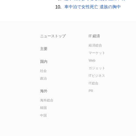
10.
車中泊で女性死亡 遺族の胸中
ニューストップ
IT 経済
経済総合
主要
マーケット
Web
国内
ガジェット
社会
ITビジネス
政治
IT総合
海外
PR
海外総合
韓国
中国