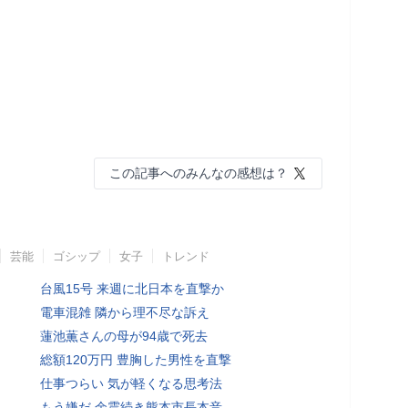
この記事へのみんなの感想は？
芸能
ゴシップ
女子
トレンド
台風15号 来週に北日本を直撃か
電車混雑 隣から理不尽な訴え
蓮池薫さんの母が94歳で死去
総額120万円 豊胸した男性を直撃
仕事つらい 気が軽くなる思考法
もう嫌だ 余震続き熊本市長本音