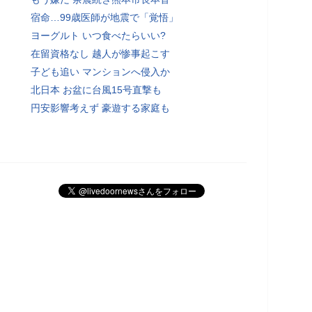
宿命…99歳医師が地震で「覚悟」
ヨーグルト いつ食べたらいい?
在留資格なし 越人が惨事起こす
子ども追い マンションへ侵入か
北日本 お盆に台風15号直撃も
円安影響考えず 豪遊する家庭も