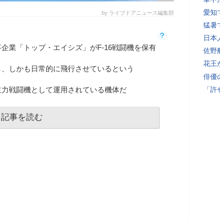
愛知
by ライブドアニュース編集部
猛暑
日本
企業「トップ・エイシズ」がF-16戦闘機を保有
佐野
花王
し、しかも日常的に飛行させているという
俳優
の主力戦闘機として運用されている機体だ
「許
記事を読む