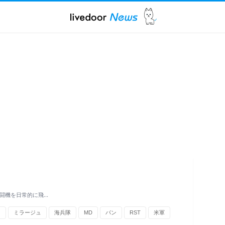
戦闘機を日常的に飛…
州
ミラージュ
海兵隊
MD
パン
RST
米軍