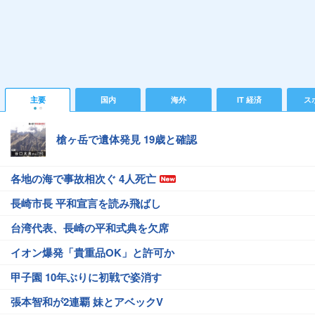
主要
国内
海外
IT 経済
ス
槍ヶ岳で遺体発見 19歳と確認
各地の海で事故相次ぐ 4人死亡
長崎市長 平和宣言を読み飛ばし
台湾代表、長崎の平和式典を欠席
イオン爆発「貴重品OK」と許可か
甲子園 10年ぶりに初戦で姿消す
張本智和が2連覇 妹とアベックV