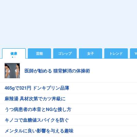
健康
芸能
ゴシップ
女子
トレンド
Y
医師が勧める 猫背解消の体操術
465gで321円 ドンキプリン品薄
麻辣湯 具材次第でカツ丼級に
うつ病患者の本音とNGな接し方
キノコで血糖値スパイクを防ぐ
メンタルに良い影響を与える趣味