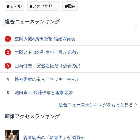
#モデル
#アクセサリー
#収納
総合ニュースランキング
重岡大毅&濱田崇裕 結婚W発表
1
大阪メトロの列車で「煙が充満」
2
山崎怜奈、突然妊娠だけ公表の訳
3
性被害者の友人「ラッキーやん」
4
池田直人 佐藤佳奈と電撃結婚
5
総合ニュースランキングをもっと見る
画像アクセスランキング
森喜朗氏の「影響力」が減退か