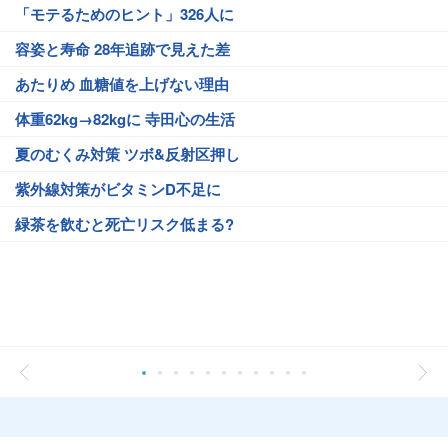
「モテるためのヒント」326人に
容姿と寿命 28年追跡で見えた差
あたりめ 血糖値を上げない理由
体重62kg→82kgに 寺田心の生活
夏のむくみ対策 ツボ&反射区押し
紫外線対策がビタミンD不足に
緑茶を飲むと死亡リスク低まる?