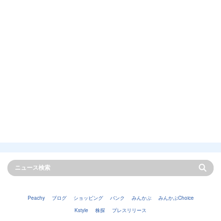
Peachy
ブログ
ショッピング
バンク
みんかぶ
みんかぶChoice
Kstyle
株探
プレスリリース