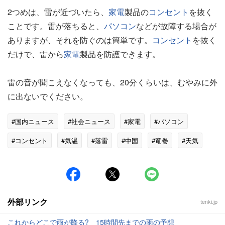
2つめは、雷が近づいたら、
家電
製品の
コンセント
を抜く
ことです。雷が落ちると、
パソコン
などが故障する場合が
ありますが、それを防ぐのは簡単です。
コンセント
を抜く
だけで、雷から
家電
製品を防護できます。
雷の音が聞こえなくなっても、20分くらいは、むやみに外
に出ないでください。
#国内ニュース
#社会ニュース
#家電
#パソコン
#コンセント
#気温
#落雷
#中国
#竜巻
#天気
外部リンク
tenki.jp
これからどこで雨が降る? 15時間先までの雨の予想