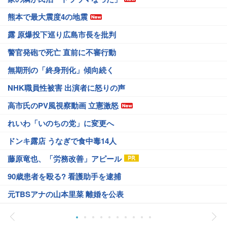
熊本で最大震度4の地震
露 原爆投下巡り広島市長を批判
警官発砲で死亡 直前に不審行動
無期刑の「終身刑化」傾向続く
NHK職員性被害 出演者に怒りの声
高市氏のPV風視察動画 立憲激怒
れいわ「いのちの党」に変更へ
ドンキ露店 うなぎで食中毒14人
藤原竜也、「労務改善」アピール
90歳患者を殴る? 看護助手を逮捕
元TBSアナの山本里菜 離婚を公表