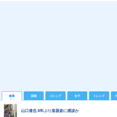
健康
芸能
ゴシップ
女子
トレンド
Y
山口達也 8年ぶり楽器姿に感涙か