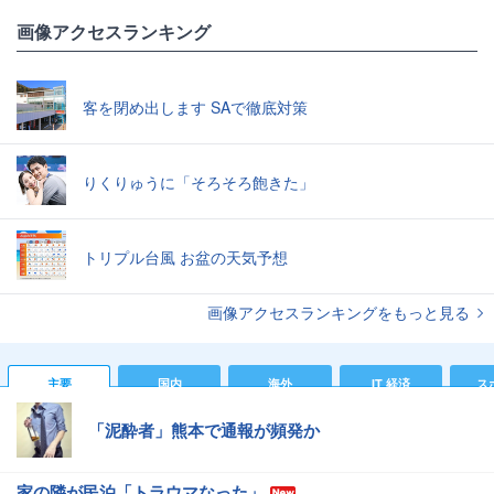
画像アクセスランキング
客を閉め出します SAで徹底対策
りくりゅうに「そろそろ飽きた」
トリプル台風 お盆の天気予想
画像アクセスランキングをもっと見る
主要
国内
海外
IT 経済
ス
「泥酔者」熊本で通報が頻発か
家の隣が民泊「トラウマなった」