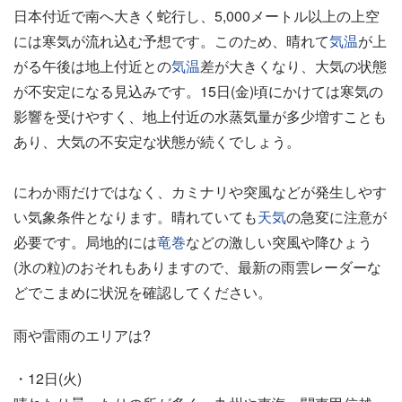
日本付近で南へ大きく蛇行し、5,000メートル以上の上空
には寒気が流れ込む予想です。このため、晴れて
気温
が上
がる午後は地上付近との
気温
差が大きくなり、大気の状態
が不安定になる見込みです。15日(金)頃にかけては寒気の
影響を受けやすく、地上付近の水蒸気量が多少増すことも
あり、大気の不安定な状態が続くでしょう。
にわか雨だけではなく、カミナリや突風などが発生しやす
い気象条件となります。晴れていても
天気
の急変に注意が
必要です。局地的には
竜巻
などの激しい突風や降ひょう
(氷の粒)のおそれもありますので、最新の雨雲レーダーな
どでこまめに状況を確認してください。
雨や雷雨のエリアは?
・12日(火)