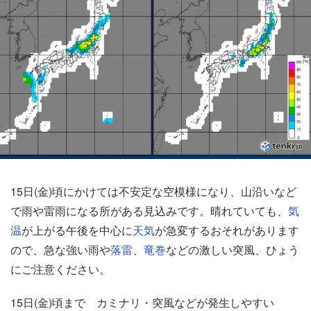
15日(金)頃にかけては不安定な空模様になり、山沿いなど
で雨や雷雨になる所がある見込みです。晴れていても、
気
温
が上がる午後を中心に
天気
が急変するおそれがあります
ので、急な強い雨や
落雷
、
竜巻
などの激しい突風、ひょう
にご注意ください。
15日(金)頃まで カミナリ・突風などが発生しやすい